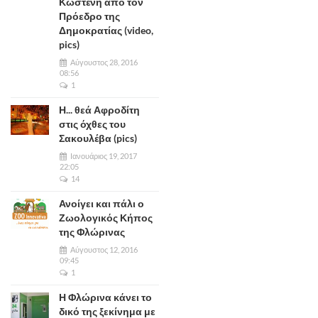
Κωστένη από τον
Πρόεδρο της
Δημοκρατίας (video,
pics)
Αύγουστος 28, 2016
08:56
1
Η... θεά Αφροδίτη
στις όχθες του
Σακουλέβα (pics)
Ιανουάριος 19, 2017
22:05
14
Ανοίγει και πάλι ο
Ζωολογικός Κήπος
της Φλώρινας
Αύγουστος 12, 2016
09:45
1
Η Φλώρινα κάνει το
δικό της ξεκίνημα με