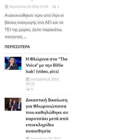
Αύγουστος 24, 2016 11:46
1
Ανακοινώθηκαν πριν από λίγο οι
βάσεις εισαγωγής στα ΑΕΙ και τα
ΤΕΙ της χώρας. Δείτε παρακάτω,
πατώντας ...
ΠΕΡΙΣΣΟΤΕΡΑ
Η Φλώρινα στο "The
Voice" με την Billie
Isak! (video, pics)
Δεκέμβριος 8, 2016
00:32
6
Δικαστική δικαίωση
για Φλωρινιώτισσα
που καθηλώθηκε σε
καροτσάκι μετά από
επισκληρίδιο
αναισθησία
Δεκέμβριος 30, 2016