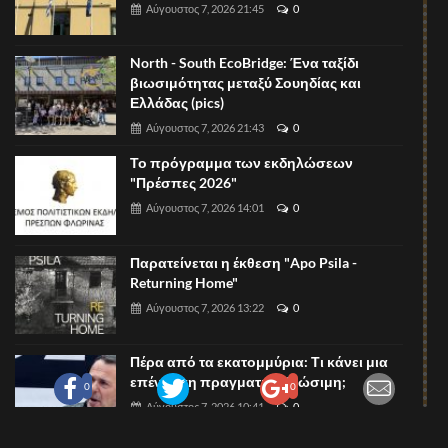
Αύγουστος 7, 2026 21:45
0
North - South EcoBridge: Ένα ταξίδι
βιωσιμότητας μεταξύ Σουηδίας και
Ελλάδας (pics)
Αύγουστος 7, 2026 21:43
0
Το πρόγραμμα των εκδηλώσεων
"Πρέσπες 2026"
Αύγουστος 7, 2026 14:01
0
Παρατείνεται η έκθεση "Apo Psila -
Returning Home"
Αύγουστος 7, 2026 13:22
0
Πέρα από τα εκατομμύρια: Τι κάνει μια
επένδυση πραγματικά βιώσιμη;
0
0
Αύγουστος 7, 2026 10:41
0