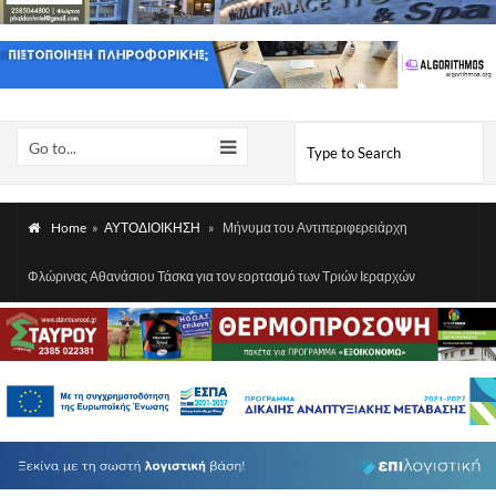
Go to...
Home
»
ΑΥΤΟΔΙΟΙΚΗΣΗ
»
Μήνυμα του Αντιπεριφερειάρχη
Φλώρινας Αθανάσιου Τάσκα για τον εορτασμό των Τριών Ιεραρχών