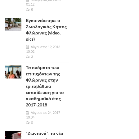
01:12
5
Εγκαινιάστηκε ο
Ζωολογικός Κήπος
Φλώρινας (video,
pics)
Αύγουστος 19, 2016
10:02
3
Τα ονόματα των
επιτυχόντων της
Φλώρινας στην
τριτοβάθμια
εκπαίδευση για το
ακαδημαϊκό έτος
2017-2018
Αύγουστος 24, 2017
10:34
0
"Ζωντανά": το νέο