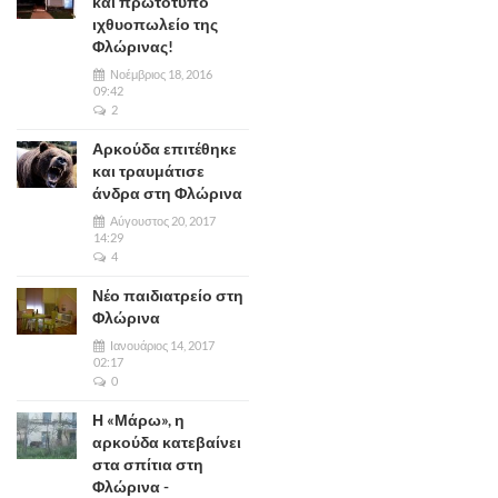
και πρωτότυπο
ιχθυοπωλείο της
Φλώρινας!
Νοέμβριος 18, 2016
09:42
2
Αρκούδα επιτέθηκε
και τραυμάτισε
άνδρα στη Φλώρινα
Αύγουστος 20, 2017
14:29
4
Νέο παιδιατρείο στη
Φλώρινα
Ιανουάριος 14, 2017
02:17
0
Η «Μάρω», η
αρκούδα κατεβαίνει
στα σπίτια στη
Φλώρινα -