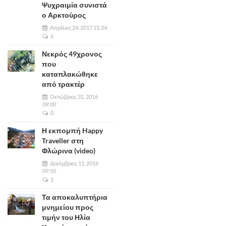
Ψυχραιμία συνιστά
ο Αρκτούρος
Απρίλιος 24, 2017 15:24
6
Νεκρός 49χρονος
που
καταπλακώθηκε
από τρακτέρ
Οκτώβριος 31, 2016
09:00
0
Η εκπομπή Happy
Traveller στη
Φλώρινα (video)
Δεκέμβριος 11, 2016
09:50
1
Τα αποκαλυπτήρια
μνημείου προς
τιμήν του Ηλία