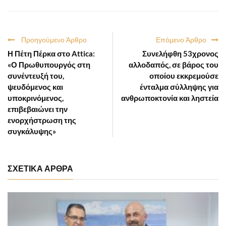
Προηγούμενο Άρθρο
Επόμενο Άρθρο
Η Πέτη Πέρκα στο Attica:
Συνελήφθη 53χρονος
«Ο Πρωθυπουργός στη
αλλοδαπός, σε βάρος του
συνέντευξή του,
οποίου εκκρεμούσε
ψευδόμενος και
ένταλμα σύλληψης για
υποκρινόμενος,
ανθρωποκτονία και ληστεία
επιβεβαιώνει την
ενορχήστρωση της
συγκάλυψης»
ΣΧΕΤΙΚΑ ΑΡΘΡΑ