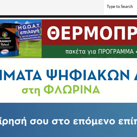
σης των νέων αγροτεμαχίων του αναδασμού αγροκτήματος Νεοχωρακίου