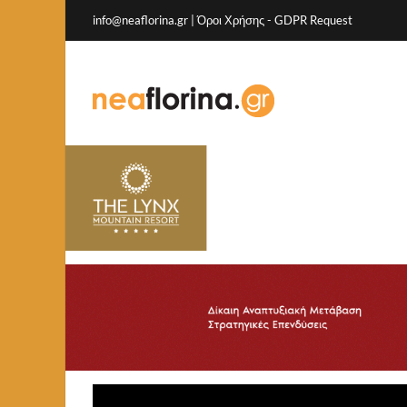
info@neaflorina.gr |
Όροι Χρήσης
-
GDPR Request