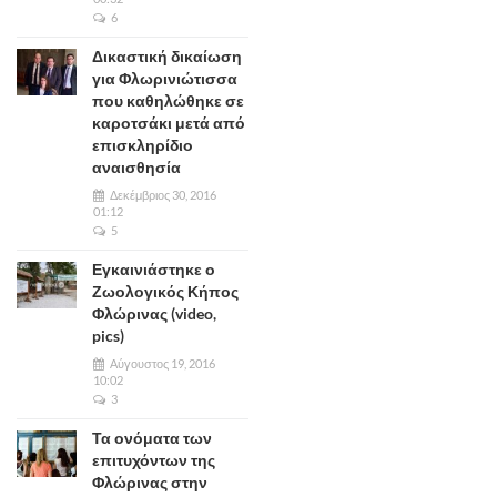
6
Δικαστική δικαίωση
για Φλωρινιώτισσα
που καθηλώθηκε σε
καροτσάκι μετά από
επισκληρίδιο
αναισθησία
Δεκέμβριος 30, 2016
01:12
5
Εγκαινιάστηκε ο
Ζωολογικός Κήπος
Φλώρινας (video,
pics)
Αύγουστος 19, 2016
10:02
3
Τα ονόματα των
επιτυχόντων της
Φλώρινας στην