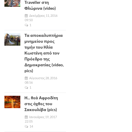
Traveller στη
Φλώρινα (video)
Δεκέμβριος 11, 2016
09:50
1
Τα αποκαλυπτήρια
μνημείου προς
τιμήν του Ηλία
Κωστένη από τον
Πρόεδρο της
Δημοκρατίας (video,
pics)
Αύγουστος 28, 2016
08:56
1
Η... θεά Αφροδίτη
στις όχθες του
Σακουλέβα (pics)
Ιανουάριος 19, 2017
22:05
14