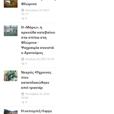
Φλώρινα
Ιανουάριος 14, 2017
02:17
0
Η «Μάρω», η
αρκούδα κατεβαίνει
στα σπίτια στη
Φλώρινα -
Ψυχραιμία συνιστά
ο Αρκτούρος
Απρίλιος 24, 2017 15:24
6
Νεκρός 49χρονος
που
καταπλακώθηκε
από τρακτέρ
Οκτώβριος 31, 2016
09:00
0
Η εκπομπή Happy