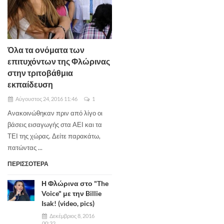
Όλα τα ονόματα των
επιτυχόντων της Φλώρινας
στην τριτοβάθμια
εκπαίδευση
Αύγουστος 24, 2016 11:46
1
Ανακοινώθηκαν πριν από λίγο οι
βάσεις εισαγωγής στα ΑΕΙ και τα
ΤΕΙ της χώρας. Δείτε παρακάτω,
πατώντας ...
ΠΕΡΙΣΣΟΤΕΡΑ
Η Φλώρινα στο "The
Voice" με την Billie
Isak! (video, pics)
Δεκέμβριος 8, 2016
00:32