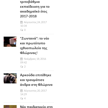
τριτοβάθμια
εκπαίδευση για το
ακαδημαϊκό έτος
2017-2018
Αύγουστος 24, 2017
10:34
0
"Ζωντανά": το νέο
και πρωτότυπο
ιχθυοπωλείο της
Φλώρινας!
Νοέμβριος 18, 2016
09:42
2
Αρκούδα επιτέθηκε
και τραυμάτισε
άνδρα στη Φλώρινα
Αύγουστος 20, 2017
14:29
4
Νέο παιδιατρείο στη