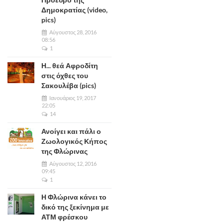
Δημοκρατίας (video,
pics)
Αύγουστος 28, 2016
08:56
1
Η... θεά Αφροδίτη
στις όχθες του
Σακουλέβα (pics)
Ιανουάριος 19, 2017
22:05
14
Ανοίγει και πάλι ο
Ζωολογικός Κήπος
της Φλώρινας
Αύγουστος 12, 2016
09:45
1
Η Φλώρινα κάνει το
δικό της ξεκίνημα με
ΑΤΜ φρέσκου