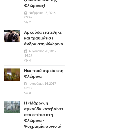
Φλώρινας!
Νοέμβριος 18, 2016
09:42
2
Αρκούδα επιτέθηκε
και τραυμάτισε
άνδρα στη Φλώρινα
Αύγουστος 20, 2017
14:29
4
Νέο παιδιατρείο στη
Φλώρινα
Ιανουάριος 14, 2017
02:17
0
Η «Μάρω», η
αρκούδα κατεβαίνει
στα σπίτια στη
Φλώρινα -
Ψυχραιμία συνιστά