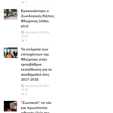
5
Εγκαινιάστηκε ο
Ζωολογικός Κήπος
Φλώρινας (video,
pics)
Αύγουστος 19, 2016
10:02
3
Τα ονόματα των
επιτυχόντων της
Φλώρινας στην
τριτοβάθμια
εκπαίδευση για το
ακαδημαϊκό έτος
2017-2018
Αύγουστος 24, 2017
10:34
0
"Ζωντανά": το νέο
και πρωτότυπο
ιχθυοπωλείο της