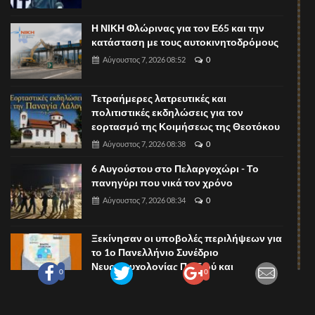
Η ΝΙΚΗ Φλώρινας για τον Ε65 και την
κατάσταση με τους αυτοκινητοδρόμους
Αύγουστος 7, 2026 08:52
0
Τετραήμερες λατρευτικές και
πολιτιστικές εκδηλώσεις για τον
εορτασμό της Κοιμήσεως της Θεοτόκου
Αύγουστος 7, 2026 08:38
0
6 Αυγούστου στο Πελαργοχώρι - Το
πανηγύρι που νικά τον χρόνο
Αύγουστος 7, 2026 08:34
0
Ξεκίνησαν οι υποβολές περιλήψεων για
το 1ο Πανελλήνιο Συνέδριο
Νευροψυχολογίας Παιδιού και
0
0
Αύγουστος 7, 2026 08:31
0
Α.Σ. Αμύντας Αμυνταίου: Ενημερωτικό