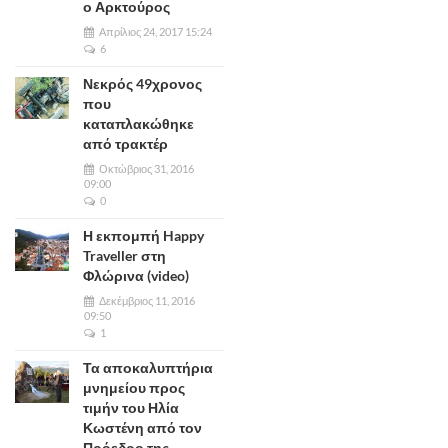
ο Αρκτούρος
Απρίλιος 24, 2017 15:24
6
Νεκρός 49χρονος
που
καταπλακώθηκε
από τρακτέρ
Οκτώβριος 31, 2016
09:00
0
Η εκπομπή Happy
Traveller στη
Φλώρινα (video)
Δεκέμβριος 11, 2016
09:50
1
Τα αποκαλυπτήρια
μνημείου προς
τιμήν του Ηλία
Κωστένη από τον
Πρόεδρο της