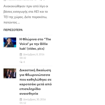
Ανακοινώθηκαν πριν από λίγο οι
βάσεις εισαγωγής στα ΑΕΙ και τα
ΤΕΙ της χώρας. Δείτε παρακάτω,
πατώντας ...
ΠΕΡΙΣΣΟΤΕΡΑ
Η Φλώρινα στο "The
Voice" με την Billie
Isak! (video, pics)
Δεκέμβριος 8, 2016
00:32
6
Δικαστική δικαίωση
για Φλωρινιώτισσα
που καθηλώθηκε σε
καροτσάκι μετά από
επισκληρίδιο
αναισθησία
Δεκέμβριος 30, 2016
01:12