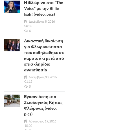
Η Φλώρινα στο "The
Voice" με την Billie
Isak! (video, pics)
Δεκέμβριος 8, 2016
00:32
6
Δικαστική δικαίωση
για Φλωρινιώτισσα
που καθηλώθηκε σε
καροτσάκι μετά από
επισκληρίδιο
αναισθησία
Δεκέμβριος 30, 2016
01:12
5
Εγκαινιάστηκε ο
Ζωολογικός Κήπος
Φλώρινας (video,
pics)
Αύγουστος 19, 2016
10:02