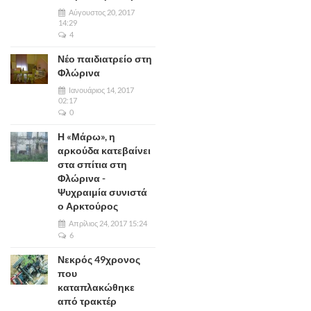
Αύγουστος 20, 2017
14:29
4
Νέο παιδιατρείο στη
Φλώρινα
Ιανουάριος 14, 2017
02:17
0
Η «Μάρω», η
αρκούδα κατεβαίνει
στα σπίτια στη
Φλώρινα -
Ψυχραιμία συνιστά
ο Αρκτούρος
Απρίλιος 24, 2017 15:24
6
Νεκρός 49χρονος
που
καταπλακώθηκε
από τρακτέρ