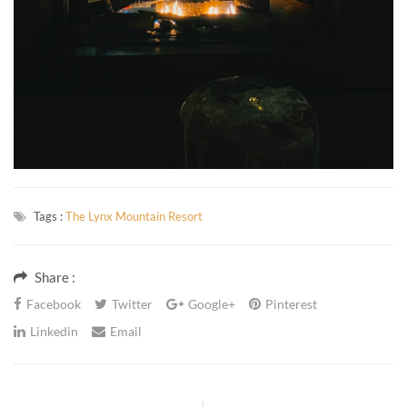
Tags :
The Lynx Mountain Resort
Share :
Facebook
Twitter
Google+
Pinterest
Linkedin
Email