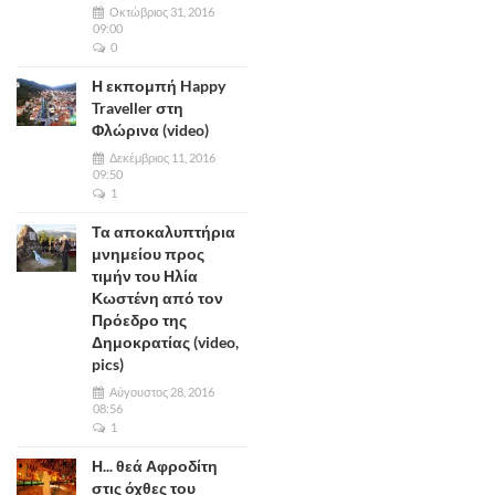
Οκτώβριος 31, 2016
09:00
0
Η εκπομπή Happy
Traveller στη
Φλώρινα (video)
Δεκέμβριος 11, 2016
09:50
1
Τα αποκαλυπτήρια
μνημείου προς
τιμήν του Ηλία
Κωστένη από τον
Πρόεδρο της
Δημοκρατίας (video,
pics)
Αύγουστος 28, 2016
08:56
1
Η... θεά Αφροδίτη
στις όχθες του