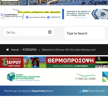
Go to...
Home
»
ΚΟΙΝΩΝΙΑ
»
Valentine’s Dinner στο Six Lakes Restaurant