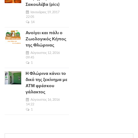
Σακουλέβα (pics)
Ιανουάριος 19, 2017
22:05
14
Ανοίγει και πάλι ο
Ζωολογικός Κήπος
της Φλώρινας
Αύγουστος 12, 2016
09:45
1
Η Φλώρινα κάνει το
δικό της ξεκίνημα με
ΑΤΜ φρέσκου
γάλακτος
Αύγουστος 16, 2016
14:22
1