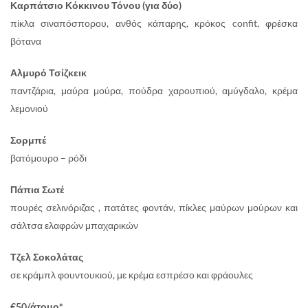
Καρπάτσιο Κόκκινου Τόνου (για δύο)
πίκλα σιναπόσπορου, ανθός κάπαρης, κρόκος confit, φρέσκα
βότανα
Αλμυρό Τσίζκεικ
παντζάρια, μαύρα μούρα, πούδρα χαρουπιού, αμύγδαλο, κρέμα
λεμονιού
Σορμπέ
βατόμουρο – ρόδι
Πάπια Σωτέ
πουρές σελινόριζας , πατάτες φοντάν, πίκλες μαύρων μούρων και
σάλτσα ελαφρών μπαχαρικών
Τζελ Σοκολάτας
σε κράμπλ φουντουκιού, με κρέμα εσπρέσο και φράουλες
€50/άτομο*