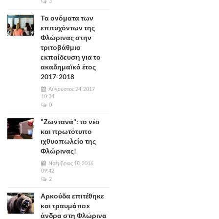
3
Τα ονόματα των
επιτυχόντων της
Φλώρινας στην
τριτοβάθμια
εκπαίδευση για το
ακαδημαϊκό έτος
2017-2018
Αύγουστος 24, 2017
10:34
0
"Ζωντανά": το νέο
και πρωτότυπο
ιχθυοπωλείο της
Φλώρινας!
Νοέμβριος 18, 2016
09:42
2
Αρκούδα επιτέθηκε
και τραυμάτισε
άνδρα στη Φλώρινα