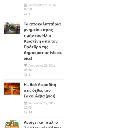
Δεκέμβριος 11, 2016
09:50
1
Τα αποκαλυπτήρια
μνημείου προς
τιμήν του Ηλία
Κωστένη από τον
Πρόεδρο της
Δημοκρατίας (video,
pics)
Αύγουστος 28, 2016
08:56
1
Η... θεά Αφροδίτη
στις όχθες του
Σακουλέβα (pics)
Ιανουάριος 19, 2017
22:05
14
Ανοίγει και πάλι ο
Ζωολογικός Κήπος