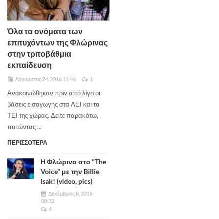
Όλα τα ονόματα των
επιτυχόντων της Φλώρινας
στην τριτοβάθμια
εκπαίδευση
Αύγουστος 24, 2016 11:46
1
Ανακοινώθηκαν πριν από λίγο οι
βάσεις εισαγωγής στα ΑΕΙ και τα
ΤΕΙ της χώρας. Δείτε παρακάτω,
πατώντας ...
ΠΕΡΙΣΣΟΤΕΡΑ
Η Φλώρινα στο "The
Voice" με την Billie
Isak! (video, pics)
Δεκέμβριος 8, 2016
00:32
6