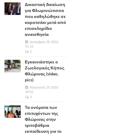
Δικαστική δικαίωση
για Φλωρινιώτισσα
που καθηλώθηκε σε
καροτσάκι μετά από
επισκληρίδιο
αναισθησία
Δεκέμβριος 30, 2016
01:12
5
Εγκαινιάστηκε ο
Ζωολογικός Κήπος
Φλώρινας (video,
pics)
Αύγουστος 19, 2016
10:02
3
Τα ονόματα των
επιτυχόντων της
Φλώρινας στην
τριτοβάθμια
εκπαίδευση για το