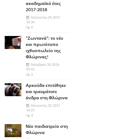
ακαδημαϊκό έτος
2017-2018
Αύγουστος 24, 2017
10:34
0
"Ζωντανά": το νέο
και πρωτότυπο
ιχθυοπωλείο της
Φλώρινας!
Νοέμβριος 18, 2016
09:42
2
Αρκούδα επιτέθηκε
και τραυμάτισε
άνδρα στη Φλώρινα
Αύγουστος 20, 2017
14:29
4
Νέο παιδιατρείο στη
Φλώρινα