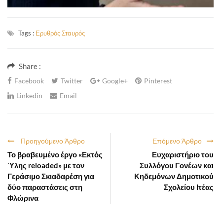
Tags :
Ερυθρός Σταυρός
Share :
Facebook
Twitter
Google+
Pinterest
Linkedin
Email
Προηγούμενο Άρθρο
Επόμενο Άρθρο
Το βραβευμένο έργο «Εκτός
Ευχαριστήριο του
Ύλης reloaded» με τον
Συλλόγου Γονέων και
Γεράσιμο Σκιαδαρέση για
Κηδεμόνων Δημοτικού
δύο παραστάσεις στη
Σχολείου Ιτέας
Φλώρινα