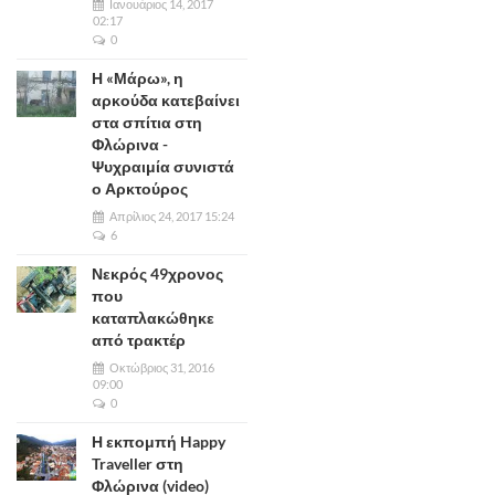
Ιανουάριος 14, 2017
02:17
0
Η «Μάρω», η
αρκούδα κατεβαίνει
στα σπίτια στη
Φλώρινα -
Ψυχραιμία συνιστά
ο Αρκτούρος
Απρίλιος 24, 2017 15:24
6
Νεκρός 49χρονος
που
καταπλακώθηκε
από τρακτέρ
Οκτώβριος 31, 2016
09:00
0
Η εκπομπή Happy
Traveller στη
Φλώρινα (video)