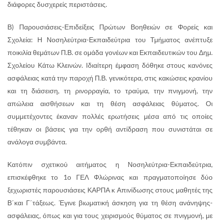
διάφορες δυσχερείς περιστάσεις.
Β) Παρουσιάσεις-Επιδείξεις Πρώτων Βοηθειών σε Φορείς και
Σχολεία: Η Νοσηλεύτρια-Εκπαιδεύτρια του Τμήματος ανέπτυξε
ποικιλία θεμάτων Π.Β. σε ομάδα γονέων και Εκπαιδευτικών του Δημ.
Σχολείου Κάτω Κλεινών. Ιδιαίτερη έμφαση δόθηκε στους κανόνες
ασφάλειας κατά την παροχή Π.Β. γενικότερα, στις κακώσεις κρανίου
και τη διάσειση, τη ρινορραγία, το τραύμα, την πνιγμονή, την
απώλεια αισθήσεων και τη θέση ασφάλειας θύματος. Οι
συμμετέχοντες έκαναν πολλές ερωτήσεις μέσα από τις οποίες
τέθηκαν οι βάσεις για την ορθή αντίδραση που συνιστάται σε
ανάλογα συμβάντα.
Κατόπιν σχετικού αιτήματος η Νοσηλεύτρια-Εκπαιδεύτρια,
επισκέφθηκε το 1ο ΓΕΛ Φλώρινας και πραγματοποίησε δύο
ξεχωριστές παρουσιάσεις ΚΑΡΠΑ κ Απινίδωσης στους μαθητές της
Β΄και Γ΄τάξεως. Έγινε βιωματική άσκηση για τη θέση ανάνηψης-
ασφάλειας, όπως και για τους χειρισμούς θύματος σε πνιγμονή, με