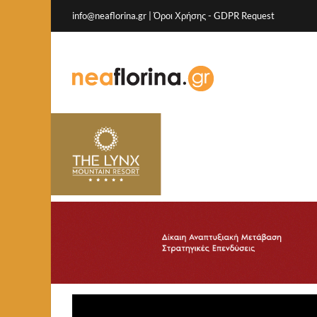
info@neaflorina.gr |
Όροι Χρήσης
-
GDPR Request