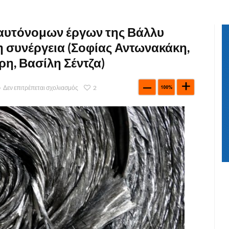
 αυτόνομων έργων της Βάλλυ
η συνέργεια (Σοφίας Αντωνακάκη,
η, Βασίλη Σέντζα)
Δεν επιτρέπεται σχολιασμός
2