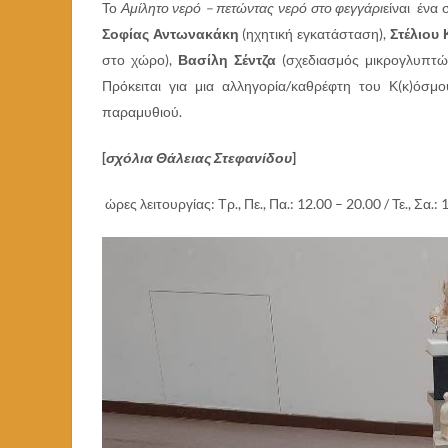
Το
Αμίλητο νερό – πετώντας νερό στο φεγγάρι
είναι ένα
Σοφίας Αντωνακάκη
(ηχητική εγκατάσταση),
Στέλιου
στο χώρο),
Βασίλη Σέντζα
(σχεδιασμός μικρογλυπτών
Πρόκειται για μια αλληγορία/καθρέφτη του Κ(κ)ό
παραμυθιού.
[
σχόλια Θάλειας Στεφανίδου
]
ώρες λειτουργίας: Τρ., Πε., Πα.: 12.00 – 20.00 / Τε., Σα.: