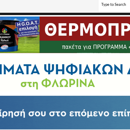
τόνομων έργων της Βάλλυ Νομίδου, Γιώργου Αγρότη και η συνέργεια (Σοφίας Αντωνακ