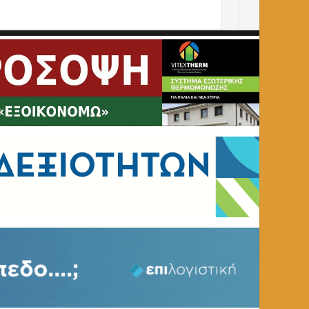
άκη, Στέλιου Καρά, Χάρη Κοντοσφύρη, Βασίλη Σέντζα)