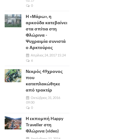
02:17
0
Η «Μάρω», η
αρκούδα κατεβαίνει
στα σπίτια στη
Φλώρινα -
Ψυχραιμία συνιστά
ο Αρκτούρος
Απρίλιος 24, 2017 15:24
6
Νεκρός 49χρονος
που
καταπλακώθηκε
από τρακτέρ
Οκτώβριος 31, 2016
09:00
0
Η εκπομπή Happy
Traveller στη
Φλώρινα (video)
Δεκέμβριος 11, 2016