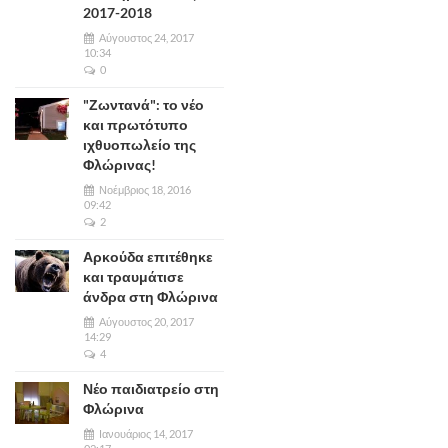
2017-2018
Αύγουστος 24, 2017
10:34
0
"Ζωντανά": το νέο
και πρωτότυπο
ιχθυοπωλείο της
Φλώρινας!
Νοέμβριος 18, 2016
09:42
2
Αρκούδα επιτέθηκε
και τραυμάτισε
άνδρα στη Φλώρινα
Αύγουστος 20, 2017
14:29
4
Νέο παιδιατρείο στη
Φλώρινα
Ιανουάριος 14, 2017