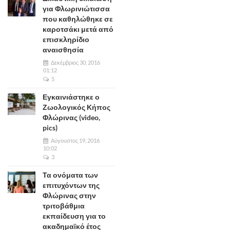
για Φλωρινιώτισσα
που καθηλώθηκε σε
καροτσάκι μετά από
επισκληρίδιο
αναισθησία
Δεκέμβριος 30, 2016
01:12
5
Εγκαινιάστηκε ο
Ζωολογικός Κήπος
Φλώρινας (video,
pics)
Αύγουστος 19, 2016
10:02
3
Τα ονόματα των
επιτυχόντων της
Φλώρινας στην
τριτοβάθμια
εκπαίδευση για το
ακαδημαϊκό έτος