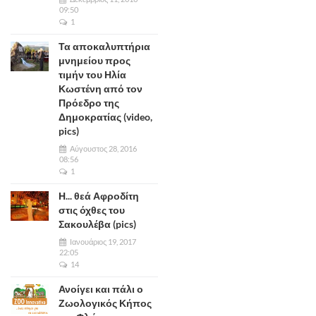
09:50
1
Τα αποκαλυπτήρια
μνημείου προς
τιμήν του Ηλία
Κωστένη από τον
Πρόεδρο της
Δημοκρατίας (video,
pics)
Αύγουστος 28, 2016
08:56
1
Η... θεά Αφροδίτη
στις όχθες του
Σακουλέβα (pics)
Ιανουάριος 19, 2017
22:05
14
Ανοίγει και πάλι ο
Ζωολογικός Κήπος