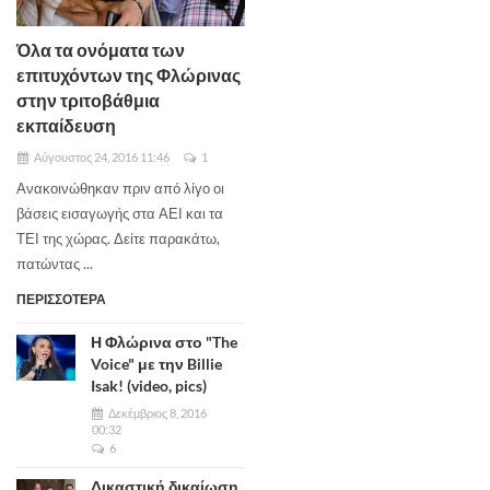
Όλα τα ονόματα των
επιτυχόντων της Φλώρινας
στην τριτοβάθμια
εκπαίδευση
Αύγουστος 24, 2016 11:46
1
Ανακοινώθηκαν πριν από λίγο οι
βάσεις εισαγωγής στα ΑΕΙ και τα
ΤΕΙ της χώρας. Δείτε παρακάτω,
πατώντας ...
ΠΕΡΙΣΣΟΤΕΡΑ
Η Φλώρινα στο "The
Voice" με την Billie
Isak! (video, pics)
Δεκέμβριος 8, 2016
00:32
6
Δικαστική δικαίωση