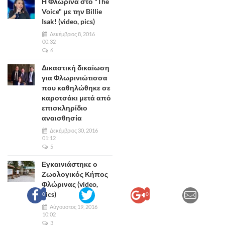
Η Φλώρινα στο "The
Voice" με την Billie
Isak! (video, pics)
Δεκέμβριος 8, 2016
00:32
6
Δικαστική δικαίωση
για Φλωρινιώτισσα
που καθηλώθηκε σε
καροτσάκι μετά από
επισκληρίδιο
αναισθησία
Δεκέμβριος 30, 2016
01:12
5
Εγκαινιάστηκε ο
Ζωολογικός Κήπος
Φλώρινας (video,
pics)
0
0
Αύγουστος 19, 2016
10:02
3