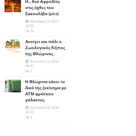
Η... θεά Αφροδίτη
στις όχθες του
Σακουλέβα (pics)
Ιανουάριος 19, 2017
22:05
14
Ανοίγει και πάλι ο
Ζωολογικός Κήπος
της Φλώρινας
Αύγουστος 12, 2016
09:45
1
Η Φλώρινα κάνει το
δικό της ξεκίνημα με
ΑΤΜ φρέσκου
γάλακτος
Αύγουστος 16, 2016
14:22
1