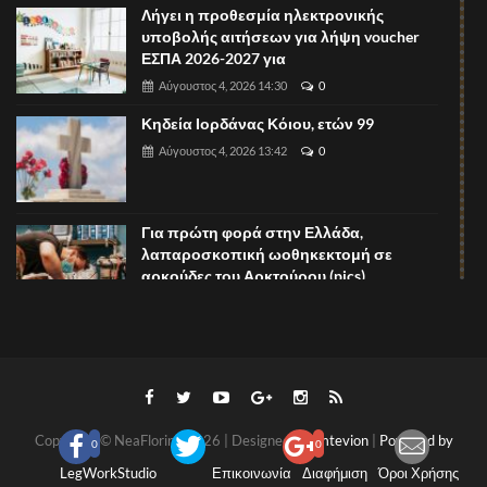
Λήγει η προθεσμία ηλεκτρονικής
υποβολής αιτήσεων για λήψη voucher
ΕΣΠΑ 2026-2027 για
Αύγουστος 4, 2026 14:30
0
Κηδεία Ιορδάνας Κόιου, ετών 99
Αύγουστος 4, 2026 13:42
0
Για πρώτη φορά στην Ελλάδα,
λαπαροσκοπική ωοθηκεκτομή σε
αρκούδες του Αρκτούρου (pics)
Αύγουστος 4, 2026 11:41
0
Οι The Lynx Melodies συνεχίζονται με μία
ακόμη ατμοσφαιρική live βραδιά
Αύγουστος 4, 2026 11:28
0
Copyright © NeaFlorina 2026 | Designed By
Imtevion
|
Powered by
0
0
Κηδεία Γεωργίου Πετρίδη, ετών 62
LegWorkStudio
Επικοινωνία
Διαφήμιση
Όροι Χρήσης
Αύγουστος 4, 2026 10:48
0