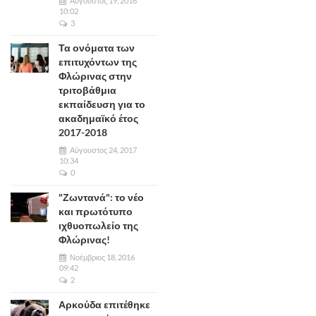
Αύγουστος 19, 2016
10:02
3
Τα ονόματα των
επιτυχόντων της
Φλώρινας στην
τριτοβάθμια
εκπαίδευση για το
ακαδημαϊκό έτος
2017-2018
Αύγουστος 24, 2017
10:34
0
"Ζωντανά": το νέο
και πρωτότυπο
ιχθυοπωλείο της
Φλώρινας!
Νοέμβριος 18, 2016
09:42
2
Αρκούδα επιτέθηκε