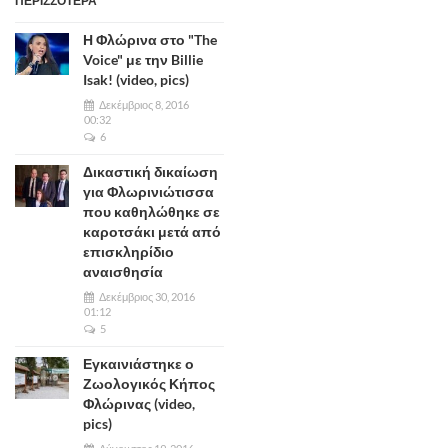
ΠΕΡΙΣΣΟΤΕΡΑ
Η Φλώρινα στο "The
Voice" με την Billie
Isak! (video, pics)
Δεκέμβριος 8, 2016
00:32
6
Δικαστική δικαίωση
για Φλωρινιώτισσα
που καθηλώθηκε σε
καροτσάκι μετά από
επισκληρίδιο
αναισθησία
Δεκέμβριος 30, 2016
01:12
5
Εγκαινιάστηκε ο
Ζωολογικός Κήπος
Φλώρινας (video,
pics)