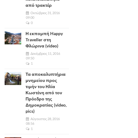
από τρακτέρ
Οκτώβριος 31, 2016
09:00
0
Η εκπομπή Happy
Traveller στη
Φλώρινα (video)
Δεκέμβριος 11, 2016
09:50
1
Τα αποκαλυπτήρια
μνημείου προς
τιμήν του Ηλία
Κωστένη από τον
Πρόεδρο της
Δημοκρατίας (video,
pics)
Αύγουστος 28, 2016
08:56
1