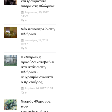
και τραυμάτισε
άνδρα στη Φλώρινα
Αύγουστος 20, 2017
14:29
4
Νέο παιδιατρείο στη
Φλώρινα
Ιανουάριος 14, 2017
02:17
0
Η «Μάρω», η
αρκούδα κατεβαίνει
στα σπίτια στη
Φλώρινα -
Ψυχραιμία συνιστά
ο Αρκτούρος
Απρίλιος 24, 2017 15:24
6
Νεκρός 49χρονος
που
καταπλακώθηκε