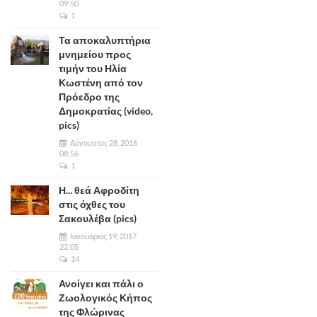
09:50
1
Τα αποκαλυπτήρια
μνημείου προς
τιμήν του Ηλία
Κωστένη από τον
Πρόεδρο της
Δημοκρατίας (video,
pics)
Αύγουστος 28, 2016
08:56
1
Η... θεά Αφροδίτη
στις όχθες του
Σακουλέβα (pics)
Ιανουάριος 19, 2017
22:05
14
Ανοίγει και πάλι ο
Ζωολογικός Κήπος
της Φλώρινας