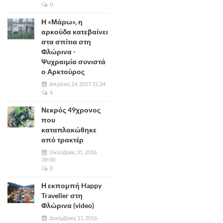
0
Η «Μάρω», η
αρκούδα κατεβαίνει
στα σπίτια στη
Φλώρινα -
Ψυχραιμία συνιστά
ο Αρκτούρος
Απρίλιος 24, 2017 15:24
6
Νεκρός 49χρονος
που
καταπλακώθηκε
από τρακτέρ
Οκτώβριος 31, 2016
09:00
0
Η εκπομπή Happy
Traveller στη
Φλώρινα (video)
Δεκέμβριος 11, 2016