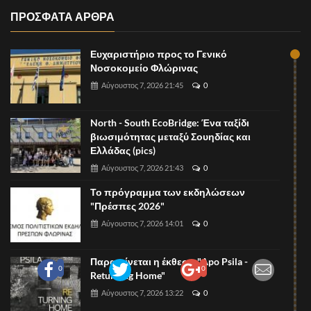
ΠΡΟΣΦΑΤΑ ΑΡΘΡΑ
Ευχαριστήριο προς το Γενικό
Νοσοκομείο Φλώρινας
Αύγουστος 7, 2026 21:45
0
North - South EcoBridge: Ένα ταξίδι
βιωσιμότητας μεταξύ Σουηδίας και
Ελλάδας (pics)
Αύγουστος 7, 2026 21:43
0
Το πρόγραμμα των εκδηλώσεων
"Πρέσπες 2026"
Αύγουστος 7, 2026 14:01
0
Παρατείνεται η έκθεση "Apo Psila -
0
0
Returning Home"
Αύγουστος 7, 2026 13:22
0