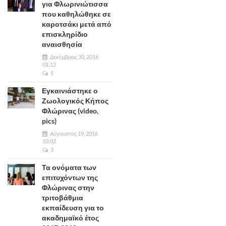
για Φλωρινιώτισσα
που καθηλώθηκε σε
καροτσάκι μετά από
επισκληρίδιο
αναισθησία
Δεκέμβριος 30, 2016
01:12
5
Εγκαινιάστηκε ο
Ζωολογικός Κήπος
Φλώρινας (video,
pics)
Αύγουστος 19, 2016
10:02
3
Τα ονόματα των
επιτυχόντων της
Φλώρινας στην
τριτοβάθμια
εκπαίδευση για το
ακαδημαϊκό έτος