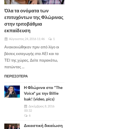
Όλα τα ονόματα των
επιτυχόντων της Φλώρινας
στην τριτοβάθμια
εκπαίδευση
Αύγουστος 24, 2016 11:46
1
Ανακοινώθηκαν πριν από λίγο οι
βάσεις εισαγωγής στα ΑΕΙ και τα
ΤΕΙ της χώρας. Δείτε παρακάτω,
πατώντας ...
ΠΕΡΙΣΣΟΤΕΡΑ
Η Φλώρινα στο "The
Voice" με την Billie
Isak! (video, pics)
Δεκέμβριος 8, 2016
00:32
6
Δικαστική δικαίωση