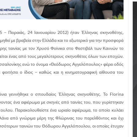
 – Πειραιάς, 24 Ιανουαρίου 2012) ήταν Έλληνας σκηνοθέτης,
ηθεί με βραβεία στην Ελλάδα και το εξωτερικό για την προσφορά
ρης ταινίας με τον Χρυσό Φοίνικα στο Φεστιβάλ των Καννών το
ωρείται ένας από τους μεγαλύτερους σκηνοθέτες όλων των εποχών.
σσαλονίκης ενώ το όνομα «Θεόδωρος Αγγελόπουλος» φέρει οδός
 φοιτήσει ο ίδιος – καθώς και η κινηματογραφική αίθουσα του
όνια γεννήθηκε ο σπουδαίος Έλληνας σκηνοθέτης. Το Florina
νοντας ένα αφιέρωμα με σκηνές από ταινίες του, που γυρίστηκαν
ουλου. Παρακολουθείστε ένα ωριαίο αφιέρωμα, το οποίο κυλάει
 πλάνα από γνώριμα μέρη της Φλώρινας του παρελθόντος και όχι
ισσότερων ταινιών του Θόδωρου Αγγελόπουλου, οι οποίες έτυχαν