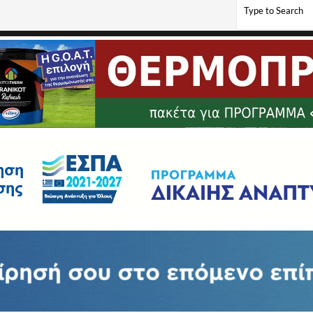
ουλου (video αφιέρωμα για τα 90 χρόνια από την γέννησή του)