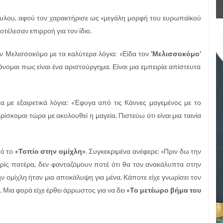
ουλου, αφού τον χαρακτήρισε ως «μεγάλη μορφή του ευρωπαϊκού
οτέλεσαν επιρροή για τον ίδιο.
ν Μελισσοκόμο με τα καλύτερα λόγια: «Είδα τον
‘Μελισσοκόμο’
νομαι πως είναι ένα αριστούργημα. Είναι μια εμπειρία απίστευτα
α με εξαιρετικά λόγια: «Έφυγα από τις Κάννες μαγεμένος με το
ρίσκομαι τώρα με ακολουθεί η μαγεία. Πιστεύω ότι είναι μια ταινία
πό το
«Τοπίο στην ομίχλη»
. Συγκεκριμένα ανέφερε: «Πριν δω την
ρίς πατέρα, δεν φανταζόμουν ποτέ ότι θα τον ανακάλυπτα στην
ν ομίχλη ήταν μια αποκάλυψη για μένα. Κάποτε είχε γνωρίσει τον
 Μια φορά είχε έρθει άρρωστος για να δει
«Το μετέωρο βήμα του