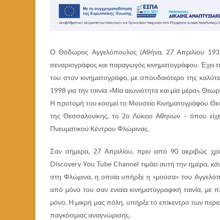
Ο Θόδωρος Αγγελόπουλος (Αθήνα, 27 Απριλίου 1935
σεναριογράφος και παραγωγός κινηματογράφου. Έχει τιμ
του στον κινηματογράφο, με σπουδαιότερο της καλύτε
1998 για την ταινία «Μία αιωνιότητα και μία μέρα». Θε
Η προτομή του κοσμεί το Μουσείο Κινηματογράφου Θε
της Θεσσαλονίκης, το 2ο Λύκειο Αθηνών – όπου είχε
Πνευματικού Κέντρου Φλώρινας.
Σαν σήμερα, 27 Απριλίου, πριν από 90 ακριβώς χρ
Discovery You Tube Channel τιμάει αυτή την ημέρα, κά
στη Φλώρινα, η οποία υπήρξε η «μούσα» του Αγγελόπ
από μόνο του σαν ενιαία κινηματογραφική ταινία, με
μόνο. Η μικρή μας πόλη, υπήρξε το επίκεντρο των περ
παγκόσμιας αναγνώρισης.