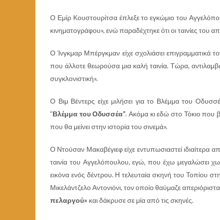
Ο Εμίρ Κουστουρίτσα έπλεξε το εγκώμιο του Αγγελόπ
κινηματογράφου», ενώ παραδέχτηκε ότι οι ταινίες του απ
Ο Ίνγκμαρ Μπέργκμαν είχε σχολιάσει επιγραμματικά το
που άλλοτε θεωρούσα μια καλή ταινία. Τώρα, αντιλαμβά
συγκλονιστική».
Ο Βιμ Βέντερς είχε μιλήσει για το Βλέμμα του Οδυσσέ
“
Βλέμμα του Οδυσσέα”
. Ακόμα κι εδώ στο Τόκιο που β
που θα μείνει στην ιστορία του σινεμά».
Ο Ντούσαν Μακαβέγιεφ είχε εντυπωσιαστεί ιδιαίτερα α
ταινία του Αγγελόπουλου, εγώ, που έχω μεγαλώσει χω
εικόνα ενός δέντρου. Η τελευταία σκηνή του Τοπίου στη
Μικελάντζελο Αντονιόνι, τον οποίο θαύμαζε απεριόριστα.
πελαργού»
και δάκρυσε σε μία από τις σκηνές.