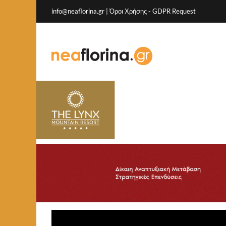
info@neaflorina.gr |
Όροι Χρήσης
-
GDPR Request