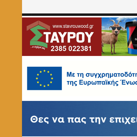
Home
»
ΑΦΙΕΡΩΜΑΤΑ
»
Η Φλώρινα του Θόδωρου Αγγελόπ