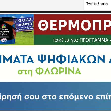
σης Πέτρου από την Ελλάδα Φλώρινας σε δοκιμαστικά στον Αστέρα Τρίπολης