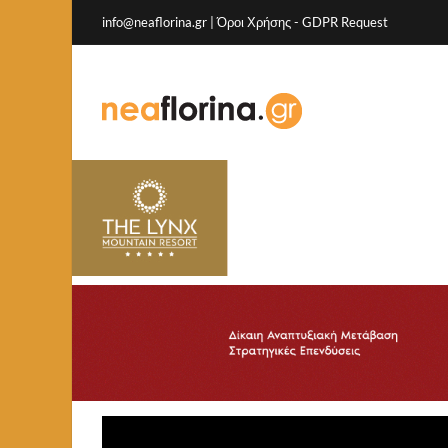
info@neaflorina.gr |
Όροι Χρήσης
-
GDPR Request