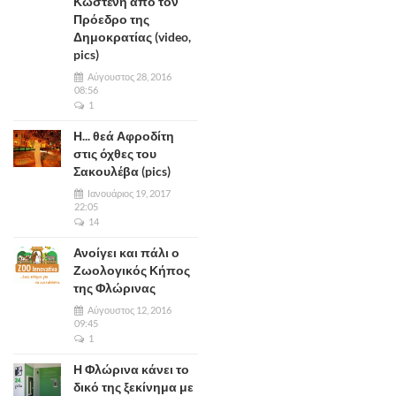
Κωστένη από τον
Πρόεδρο της
Δημοκρατίας (video,
pics)
Αύγουστος 28, 2016
08:56
1
Η... θεά Αφροδίτη
στις όχθες του
Σακουλέβα (pics)
Ιανουάριος 19, 2017
22:05
14
Ανοίγει και πάλι ο
Ζωολογικός Κήπος
της Φλώρινας
Αύγουστος 12, 2016
09:45
1
Η Φλώρινα κάνει το
δικό της ξεκίνημα με