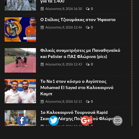
για τα 1.400
Αύγουστος 8, 2026 16:30
0
Ο Στέλιος Τζιουμάκας στον Ήφαιστο
Αύγουστος 8, 2026 12:46
0
Φιλικές αναμετρήσεις με Παναθηναϊκό
και Pelister ο ΠΑΣ Φλώρινα (pics)
Αύγουστος 8, 2026 12:43
0
Το Νο1 στον κόσμο ο Αιγύπτιος
Mohamed El Sayed στο Καλοκαιρινό
Καμπ
Αύγουστος 8, 2026 12:11
0
1ο Καλοκαιρινό Τουρνουά Rapid
Σκακιού Λέσχης Πολιτισμού Φλώρινας
0
0
Αύγουστος 8, 2026 11:41
0