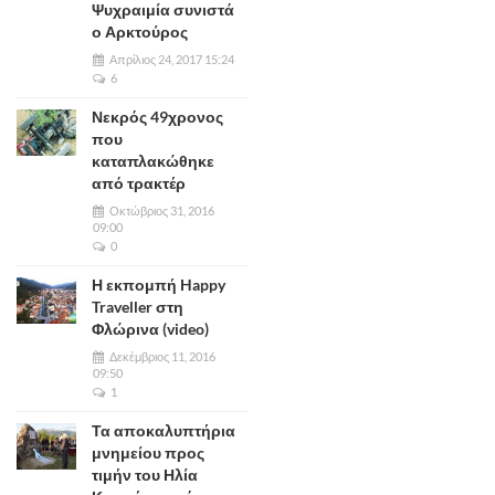
Ψυχραιμία συνιστά
ο Αρκτούρος
Απρίλιος 24, 2017 15:24
6
Νεκρός 49χρονος
που
καταπλακώθηκε
από τρακτέρ
Οκτώβριος 31, 2016
09:00
0
Η εκπομπή Happy
Traveller στη
Φλώρινα (video)
Δεκέμβριος 11, 2016
09:50
1
Τα αποκαλυπτήρια
μνημείου προς
τιμήν του Ηλία