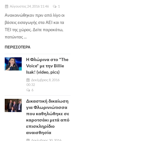
Αύγουστος 24, 2016 11:46
1
Ανακοινώθηκαν πριν από λίγο οι
βάσεις εισαγωγής στα ΑΕΙ και τα
ΤΕΙ της χώρας. Δείτε παρακάτω,
πατώντας ...
ΠΕΡΙΣΣΟΤΕΡΑ
Η Φλώρινα στο "The
Voice" με την Billie
Isak! (video, pics)
Δεκέμβριος 8, 2016
00:32
6
Δικαστική δικαίωση
για Φλωρινιώτισσα
που καθηλώθηκε σε
καροτσάκι μετά από
επισκληρίδιο
αναισθησία
Δεκέμβριος 30, 2016