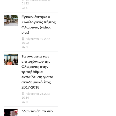
01:12
5
Εγκαινιάστηκε ο
Ζωολογικός Κήπος
Φλώρινας (video,
pics)
Αύγουστος 19, 2016
10:02
3
Τα ονόματα των
επιτυχόντων της
Φλώρινας στην
τριτοβάθμια
εκπαίδευση για το
ακαδημαϊκό έτος
2017-2018
Αύγουστος 24, 2017
10:34
0
"Ζωντανά": το νέο