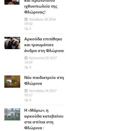
και πρωτότυπο
ιχθυοπωλείο της
Φλώρινας!
Νοέμβριος 18, 2016
09:42
2
Αρκούδα επιτέθηκε
και τραυμάτισε
άνδρα στη Φλώρινα
Αύγουστος 20, 2017
14:29
4
Νέο παιδιατρείο στη
Φλώρινα
Ιανουάριος 14, 2017
02:17
0
Η «Μάρω», η
αρκούδα κατεβαίνει
στα σπίτια στη
Φλώρινα -