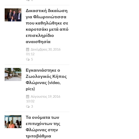
Δικαστική δικαίωση
για Φλωρινιώτισσα
που καθηλώθηκε σε
καροτσάκι μετά από
επισκληρίδιο
αναισθησία
Δεκέμβριος 30, 2016
01:12
5
Εγκαινιάστηκε ο
Ζωολογικός Κήπος
Φλώρινας (video,
pics)
Αύγουστος 19, 2016
10:02
3
Τα ονόματα των
επιτυχόντων της
Φλώρινας στην
τριτοβάθμια