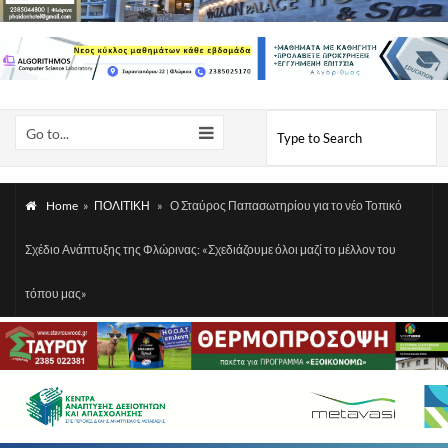
Go to...
Home
»
ΠΟΛΙΤΙΚΗ
»
Ο Σταύρος Παπασωτηρίου για το νέο Τοπικό
Σχέδιο Ανάπτυξης της Φλώρινας: «Σχεδιάζουμε όλοι μαζί το μέλλον του
τόπου μας»