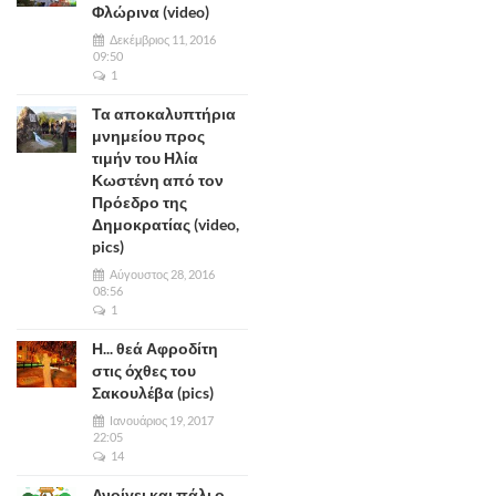
Φλώρινα (video)
Δεκέμβριος 11, 2016
09:50
1
Τα αποκαλυπτήρια
μνημείου προς
τιμήν του Ηλία
Κωστένη από τον
Πρόεδρο της
Δημοκρατίας (video,
pics)
Αύγουστος 28, 2016
08:56
1
Η... θεά Αφροδίτη
στις όχθες του
Σακουλέβα (pics)
Ιανουάριος 19, 2017
22:05
14
Ανοίγει και πάλι ο