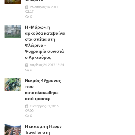
Ιανουάριος 14, 2017
02:17
0
Η «Μάρω», η
αρκούδα κατεβαίνει
στα σπίτια στη
Φλώρινα -
Ψυχραιμία συνιστά
ο Αρκτούρος
Απρίλιος 24, 2017 15:24
6
Νεκρός 49χρονος
που
καταπλακώθηκε
από τρακτέρ
Οκτώβριος 31, 2016
09:00
0
Η εκπομπή Happy
Traveller στη