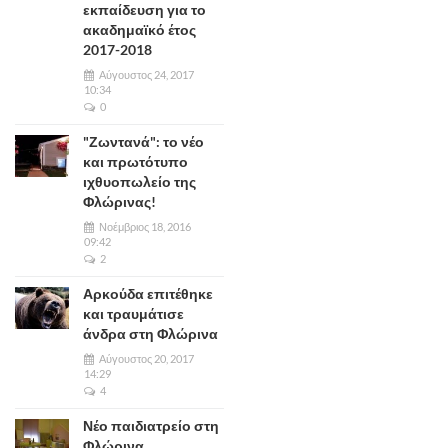
εκπαίδευση για το
ακαδημαϊκό έτος
2017-2018
Αύγουστος 24, 2017
10:34
0
"Ζωντανά": το νέο
και πρωτότυπο
ιχθυοπωλείο της
Φλώρινας!
Νοέμβριος 18, 2016
09:42
2
Αρκούδα επιτέθηκε
και τραυμάτισε
άνδρα στη Φλώρινα
Αύγουστος 20, 2017
14:29
4
Νέο παιδιατρείο στη
Φλώρινα