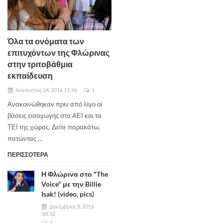
Όλα τα ονόματα των
επιτυχόντων της Φλώρινας
στην τριτοβάθμια
εκπαίδευση
Αύγουστος 24, 2016 11:46
1
Ανακοινώθηκαν πριν από λίγο οι
βάσεις εισαγωγής στα ΑΕΙ και τα
ΤΕΙ της χώρας. Δείτε παρακάτω,
πατώντας ...
ΠΕΡΙΣΣΟΤΕΡΑ
Η Φλώρινα στο "The
Voice" με την Billie
Isak! (video, pics)
Δεκέμβριος 8, 2016
00:32
6