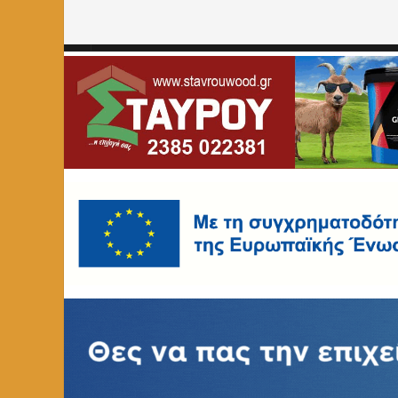
Home
»
ΑΓΓΕΛΙΕΣ
»
Θέσεις εργασίας (εργατοτεχνιτών) στη