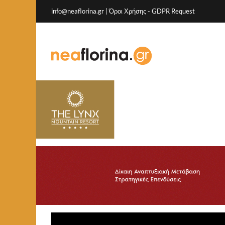
info@neaflorina.gr |
Όροι Χρήσης
-
GDPR Request