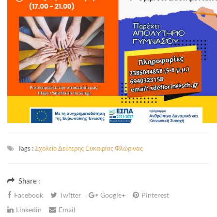
Tags :
Σχολείο Δεύτερης Ευκαιρίας Φλώρινας
Share :
Facebook
Twitter
Google+
Pinterest
Linkedin
Email