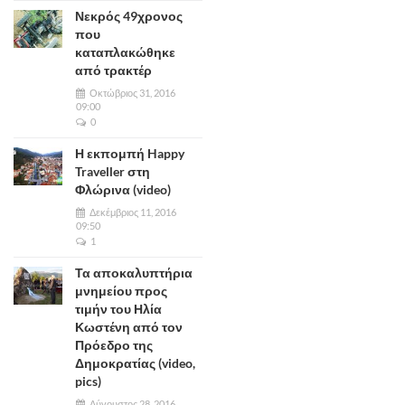
Νεκρός 49χρονος
που
καταπλακώθηκε
από τρακτέρ
Οκτώβριος 31, 2016
09:00
0
Η εκπομπή Happy
Traveller στη
Φλώρινα (video)
Δεκέμβριος 11, 2016
09:50
1
Τα αποκαλυπτήρια
μνημείου προς
τιμήν του Ηλία
Κωστένη από τον
Πρόεδρο της
Δημοκρατίας (video,
pics)
Αύγουστος 28, 2016