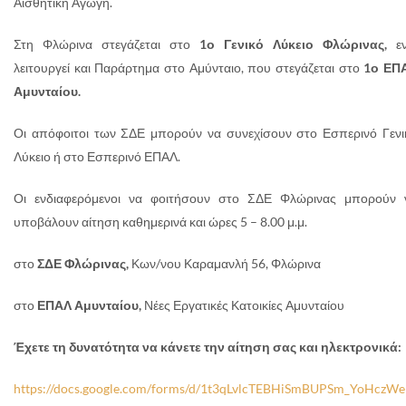
Αισθητική Αγωγή.
Στη Φλώρινα στεγάζεται στο
1ο Γενικό Λύκειο Φλώρινας,
ε
λειτουργεί και Παράρτημα στο Αμύνταιο, που στεγάζεται στο
1ο ΕΠ
Αμυνταίου.
Οι απόφοιτοι των ΣΔΕ μπορούν να συνεχίσουν στο Εσπερινό Γενι
Λύκειο ή στο Εσπερινό ΕΠΑΛ.
Οι ενδιαφερόμενοι να φοιτήσουν στο ΣΔΕ Φλώρινας μπορούν 
υποβάλουν αίτηση καθημερινά και ώρες 5 – 8.00 μ.μ.
στο
ΣΔΕ Φλώρινας,
Κων/νου Καραμανλή 56, Φλώρινα
στο
ΕΠΑΛ Αμυνταίου,
Νέες Εργατικές Κατοικίες Αμυνταίου
Έχετε τη δυνατότητα να κάνετε την αίτηση σας και ηλεκτρονικά:
https://docs.google.com/forms/d/1t3qLvlcTEBHiSmBUPSm_YoHczWe