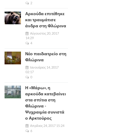
2
Αρκούδα επιτέθηκε
και τραυμάτισε
άνδρα στη Φλώρινα
Αύγουστος 20, 2017
14:29
4
Νέο παιδιατρείο στη
Φλώρινα
Ιανουάριος 14, 2017
02:17
0
Η «Μάρω», η
αρκούδα κατεβαίνει
στα σπίτια στη
Φλώρινα -
Ψυχραιμία συνιστά
ο Αρκτούρος
Απρίλιος 24, 2017 15:24
6