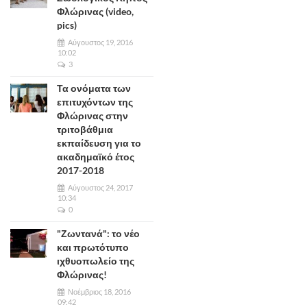
Φλώρινας (video,
pics)
Αύγουστος 19, 2016
10:02
3
Τα ονόματα των
επιτυχόντων της
Φλώρινας στην
τριτοβάθμια
εκπαίδευση για το
ακαδημαϊκό έτος
2017-2018
Αύγουστος 24, 2017
10:34
0
"Ζωντανά": το νέο
και πρωτότυπο
ιχθυοπωλείο της
Φλώρινας!
Νοέμβριος 18, 2016
09:42