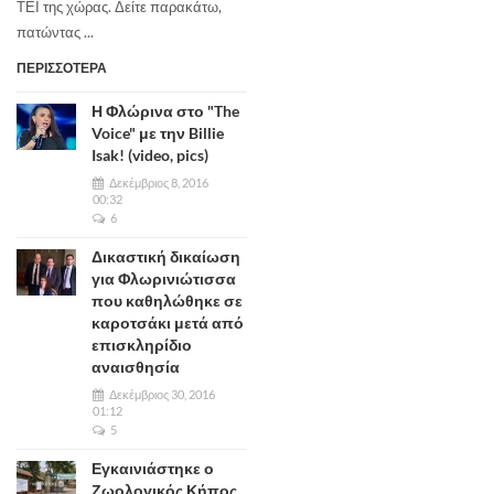
ΤΕΙ της χώρας. Δείτε παρακάτω,
πατώντας ...
ΠΕΡΙΣΣΟΤΕΡΑ
Η Φλώρινα στο "The
Voice" με την Billie
Isak! (video, pics)
Δεκέμβριος 8, 2016
00:32
6
Δικαστική δικαίωση
για Φλωρινιώτισσα
που καθηλώθηκε σε
καροτσάκι μετά από
επισκληρίδιο
αναισθησία
Δεκέμβριος 30, 2016
01:12
5
Εγκαινιάστηκε ο
Ζωολογικός Κήπος