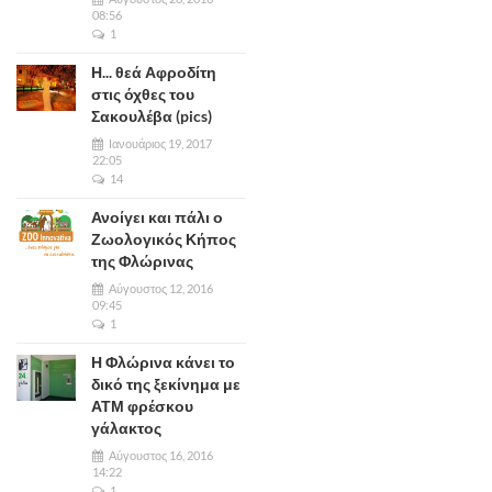
08:56
1
Η... θεά Αφροδίτη
στις όχθες του
Σακουλέβα (pics)
Ιανουάριος 19, 2017
22:05
14
Ανοίγει και πάλι ο
Ζωολογικός Κήπος
της Φλώρινας
Αύγουστος 12, 2016
09:45
1
Η Φλώρινα κάνει το
δικό της ξεκίνημα με
ΑΤΜ φρέσκου
γάλακτος
Αύγουστος 16, 2016
14:22
1