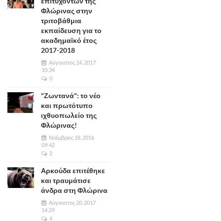
επιτυχόντων της
Φλώρινας στην
τριτοβάθμια
εκπαίδευση για το
ακαδημαϊκό έτος
2017-2018
Αύγουστος 24, 2017
10:34
0
"Ζωντανά": το νέο
και πρωτότυπο
ιχθυοπωλείο της
Φλώρινας!
Νοέμβριος 18, 2016
09:42
2
Αρκούδα επιτέθηκε
και τραυμάτισε
άνδρα στη Φλώρινα
Αύγουστος 20, 2017
14:29
4