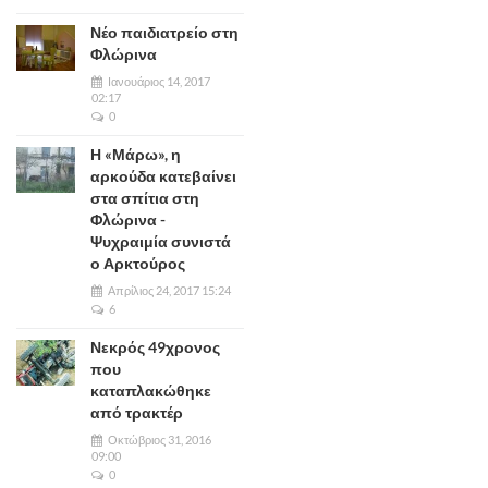
Νέο παιδιατρείο στη
Φλώρινα
Ιανουάριος 14, 2017
02:17
0
Η «Μάρω», η
αρκούδα κατεβαίνει
στα σπίτια στη
Φλώρινα -
Ψυχραιμία συνιστά
ο Αρκτούρος
Απρίλιος 24, 2017 15:24
6
Νεκρός 49χρονος
που
καταπλακώθηκε
από τρακτέρ
Οκτώβριος 31, 2016
09:00
0