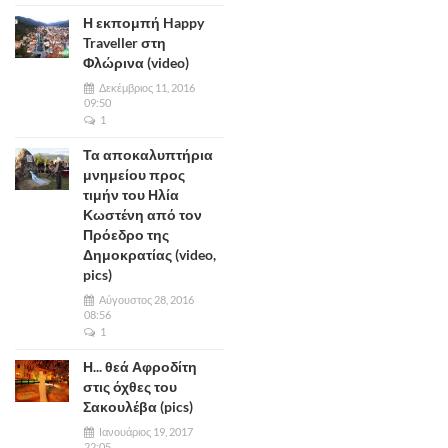
Η εκπομπή Happy
Traveller στη
Φλώρινα (video)
Δεκέμβριος 11, 2016
09:50
1
Τα αποκαλυπτήρια
μνημείου προς
τιμήν του Ηλία
Κωστένη από τον
Πρόεδρο της
Δημοκρατίας (video,
pics)
Αύγουστος 28, 2016
08:56
1
Η... θεά Αφροδίτη
στις όχθες του
Σακουλέβα (pics)
Ιανουάριος 19, 2017
22:05