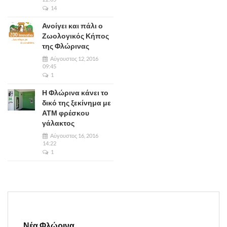
14
Ανοίγει και πάλι ο
Ζωολογικός Κήπος
της Φλώρινας
Αύγουστος 12, 2016
09:45
1
Η Φλώρινα κάνει το
δικό της ξεκίνημα με
ΑΤΜ φρέσκου
γάλακτος
Αύγουστος 16, 2016
14:22
1
Νέα Φλώρινα