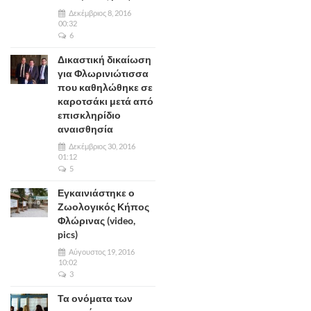
Δεκέμβριος 8, 2016
00:32
6
Δικαστική δικαίωση
για Φλωρινιώτισσα
που καθηλώθηκε σε
καροτσάκι μετά από
επισκληρίδιο
αναισθησία
Δεκέμβριος 30, 2016
01:12
5
Εγκαινιάστηκε ο
Ζωολογικός Κήπος
Φλώρινας (video,
pics)
Αύγουστος 19, 2016
10:02
3
Τα ονόματα των