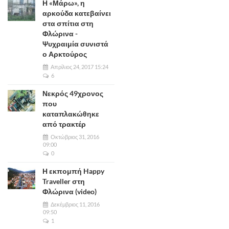
Η «Μάρω», η
αρκούδα κατεβαίνει
στα σπίτια στη
Φλώρινα -
Ψυχραιμία συνιστά
ο Αρκτούρος
Απρίλιος 24, 2017 15:24
6
Νεκρός 49χρονος
που
καταπλακώθηκε
από τρακτέρ
Οκτώβριος 31, 2016
09:00
0
Η εκπομπή Happy
Traveller στη
Φλώρινα (video)
Δεκέμβριος 11, 2016
09:50
1