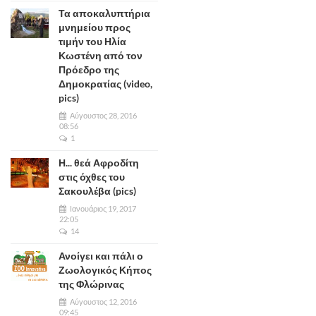
Τα αποκαλυπτήρια
μνημείου προς
τιμήν του Ηλία
Κωστένη από τον
Πρόεδρο της
Δημοκρατίας (video,
pics)
Αύγουστος 28, 2016
08:56
1
Η... θεά Αφροδίτη
στις όχθες του
Σακουλέβα (pics)
Ιανουάριος 19, 2017
22:05
14
Ανοίγει και πάλι ο
Ζωολογικός Κήπος
της Φλώρινας
Αύγουστος 12, 2016
09:45