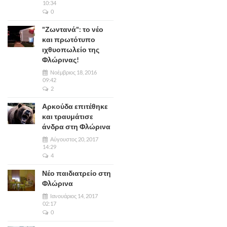
10:34
0
"Ζωντανά": το νέο
και πρωτότυπο
ιχθυοπωλείο της
Φλώρινας!
Νοέμβριος 18, 2016
09:42
2
Αρκούδα επιτέθηκε
και τραυμάτισε
άνδρα στη Φλώρινα
Αύγουστος 20, 2017
14:29
4
Νέο παιδιατρείο στη
Φλώρινα
Ιανουάριος 14, 2017
02:17
0