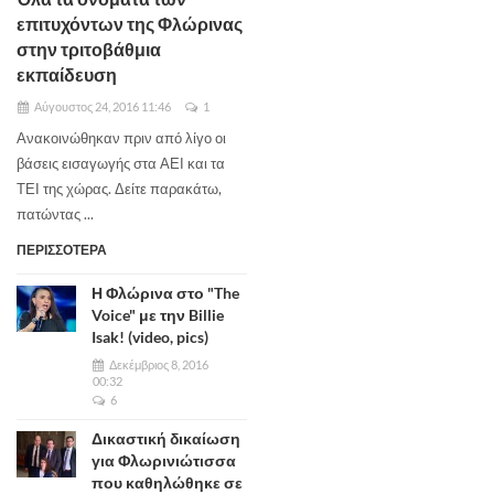
επιτυχόντων της Φλώρινας
στην τριτοβάθμια
εκπαίδευση
Αύγουστος 24, 2016 11:46
1
Ανακοινώθηκαν πριν από λίγο οι
βάσεις εισαγωγής στα ΑΕΙ και τα
ΤΕΙ της χώρας. Δείτε παρακάτω,
πατώντας ...
ΠΕΡΙΣΣΟΤΕΡΑ
Η Φλώρινα στο "The
Voice" με την Billie
Isak! (video, pics)
Δεκέμβριος 8, 2016
00:32
6
Δικαστική δικαίωση
για Φλωρινιώτισσα
που καθηλώθηκε σε