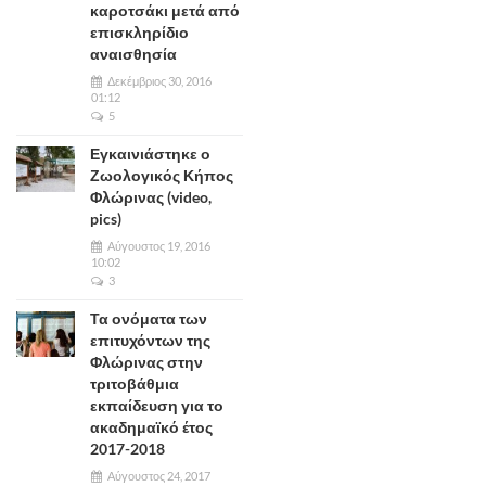
καροτσάκι μετά από
επισκληρίδιο
αναισθησία
Δεκέμβριος 30, 2016
01:12
5
Εγκαινιάστηκε ο
Ζωολογικός Κήπος
Φλώρινας (video,
pics)
Αύγουστος 19, 2016
10:02
3
Τα ονόματα των
επιτυχόντων της
Φλώρινας στην
τριτοβάθμια
εκπαίδευση για το
ακαδημαϊκό έτος
2017-2018
Αύγουστος 24, 2017