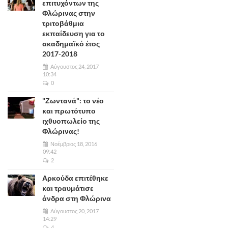
επιτυχόντων της
Φλώρινας στην
τριτοβάθμια
εκπαίδευση για το
ακαδημαϊκό έτος
2017-2018
Αύγουστος 24, 2017
10:34
0
"Ζωντανά": το νέο
και πρωτότυπο
ιχθυοπωλείο της
Φλώρινας!
Νοέμβριος 18, 2016
09:42
2
Αρκούδα επιτέθηκε
και τραυμάτισε
άνδρα στη Φλώρινα
Αύγουστος 20, 2017
14:29
4