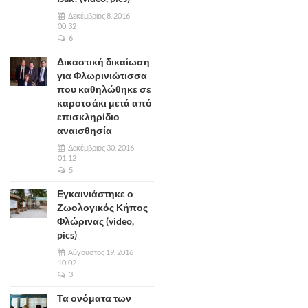
Δεκέμβριος 8, 2016
00:32
6
Δικαστική δικαίωση
για Φλωρινιώτισσα
που καθηλώθηκε σε
καροτσάκι μετά από
επισκληρίδιο
αναισθησία
Δεκέμβριος 30, 2016
01:12
5
Εγκαινιάστηκε ο
Ζωολογικός Κήπος
Φλώρινας (video,
pics)
Αύγουστος 19, 2016
10:02
3
Τα ονόματα των