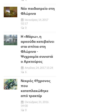
Νέο παιδιατρείο στη
Φλώρινα
Ιανουάριος 14, 2017
02:17
0
Η «Μάρω», η
αρκούδα κατεβαίνει
στα σπίτια στη
Φλώρινα -
Ψυχραιμία συνιστά
ο Αρκτούρος
Απρίλιος 24, 2017 15:24
6
Νεκρός 49χρονος
που
καταπλακώθηκε
από τρακτέρ
Οκτώβριος 31, 2016
09:00
0