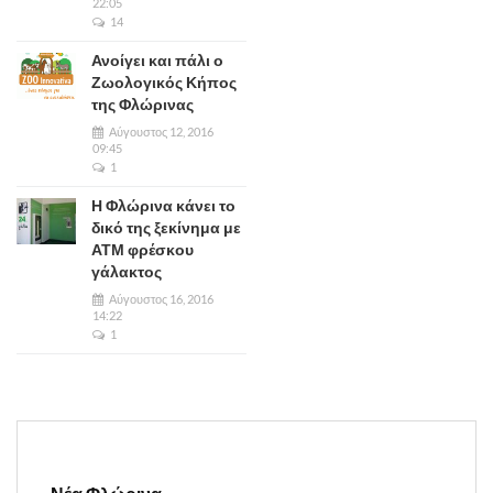
22:05
14
Ανοίγει και πάλι ο
Ζωολογικός Κήπος
της Φλώρινας
Αύγουστος 12, 2016
09:45
1
Η Φλώρινα κάνει το
δικό της ξεκίνημα με
ΑΤΜ φρέσκου
γάλακτος
Αύγουστος 16, 2016
14:22
1