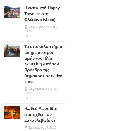
Η εκπομπή Happy
Traveller στη
Φλώρινα (video)
Δεκέμβριος 11, 2016
09:50
1
Τα αποκαλυπτήρια
μνημείου προς
τιμήν του Ηλία
Κωστένη από τον
Πρόεδρο της
Δημοκρατίας (video,
pics)
Αύγουστος 28, 2016
08:56
1
Η... θεά Αφροδίτη
στις όχθες του
Σακουλέβα (pics)
Ιανουάριος 19, 2017