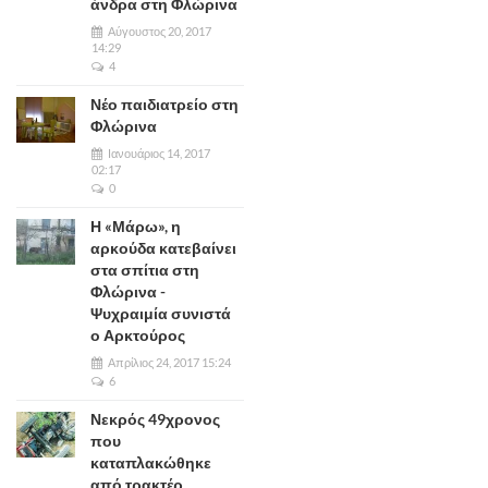
άνδρα στη Φλώρινα
Αύγουστος 20, 2017
14:29
4
Νέο παιδιατρείο στη
Φλώρινα
Ιανουάριος 14, 2017
02:17
0
Η «Μάρω», η
αρκούδα κατεβαίνει
στα σπίτια στη
Φλώρινα -
Ψυχραιμία συνιστά
ο Αρκτούρος
Απρίλιος 24, 2017 15:24
6
Νεκρός 49χρονος
που
καταπλακώθηκε
από τρακτέρ