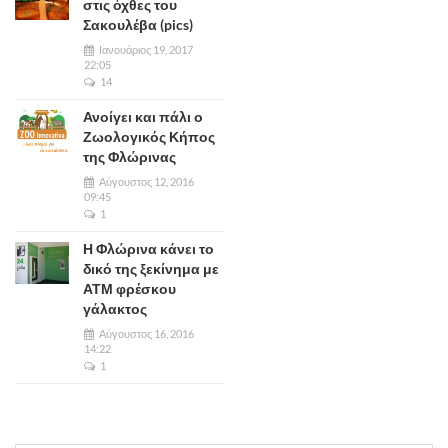
στις όχθες του
Σακουλέβα (pics)
Ιανουάριος 19, 2017
22:05
14
Ανοίγει και πάλι ο
Ζωολογικός Κήπος
της Φλώρινας
Αύγουστος 12, 2016
09:45
1
Η Φλώρινα κάνει το
δικό της ξεκίνημα με
ΑΤΜ φρέσκου
γάλακτος
Αύγουστος 16, 2016
14:22
1