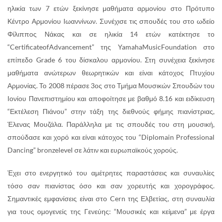
ηλικία των 7 ετών ξεκίνησε μαθήματα αρμονίου στο Πρότυπο
Κέντρο Αρμονίου Ιωαννίνων. Συνέχισε τις σπουδές του στο ωδείο
Φίλιππος Νάκας και σε ηλικία 14 ετών κατέκτησε το
“CertificateofAdvancement” της YamahaMusicFoundation στο
επίπεδο Grade 6 του δίσκαλου αρμονίου. Στη συνέχεια ξεκίνησε
μαθήματα ανώτερων θεωρητικών και είναι κάτοχος Πτυχίου
Αρμονίας. Το 2008 πέρασε 3ος στο Τμήμα Μουσικών Σπουδών του
Ιονίου Πανεπιστημίου και αποφοίτησε με βαθμό 8.16 και ειδίκευση
“Εκτέλεση Πιάνου” στην τάξη της διεθνούς φήμης πιανίστριας,
Έλενας Μουζάλα. Παράλληλα με τις σπουδές του στη μουσική,
σπούδασε και χορό και είναι κάτοχος του “Diplomain Professional
Dancing” bronzelevel σε λάτιν και ευρωπαϊκούς χορούς.
Έχει στο ενεργητικό του αμέτρητες παραστάσεις και συναυλίες
τόσο σαν πιανίστας όσο και σαν χορευτής και χορογράφος.
Σημαντικές εμφανίσεις είναι στο Cern της Ελβετίας, στη συναυλία
για τους ομογενείς της Γενεύης: “Μουσικές και κείμενα” με έργα