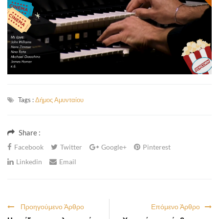
Tags :
Δήμος Αμυνταίου
Share :
Facebook
Twitter
Google+
Pinterest
Linkedin
Email
Προηγούμενο Άρθρο
Επόμενο Άρθρο