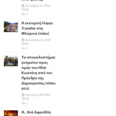
Οκτώβριος 31, 2016
09:00
0
Η εκπομπή Happy
Traveller στη
Φλώρινα (video)
Δεκέμβριος 11, 2016
09:50
1
Τα αποκαλυπτήρια
μνημείου προς
τιμήν του Ηλία
Κωστένη από τον
Πρόεδρο της
Δημοκρατίας (video,
pics)
Αύγουστος 28, 2016
08:56
1
Η... θεά Αφροδίτη