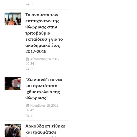
3
Τα ονόματα των
επιτυχόντων της
Φλώρινας στην
τριτοβάθμια
εκπαίδευση για το
ακαδημαϊκό έτος
2017-2018
Αύγουστος 24, 2017
10:34
0
"Ζωντανά": το νέο
και πρωτότυπο
ιχθυοπωλείο της
Φλώρινας!
Νοέμβριος 18, 2016
09:42
2
Αρκούδα επιτέθηκε
και τραυμάτισε