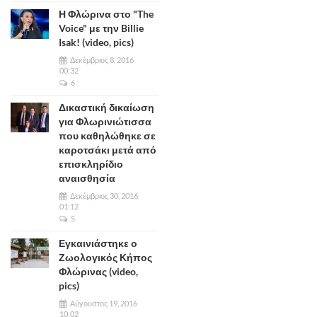
Η Φλώρινα στο "The
Voice" με την Billie
Isak! (video, pics)
Δεκέμβριος 8, 2016
00:32
6
Δικαστική δικαίωση
για Φλωρινιώτισσα
που καθηλώθηκε σε
καροτσάκι μετά από
επισκληρίδιο
αναισθησία
Δεκέμβριος 30, 2016
01:12
5
Εγκαινιάστηκε ο
Ζωολογικός Κήπος
Φλώρινας (video,
pics)
Αύγουστος 19, 2016
10:02