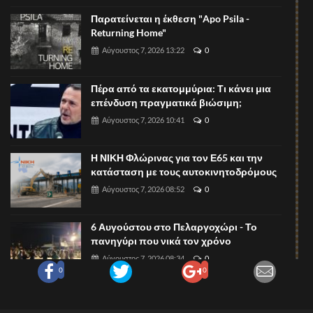
Παρατείνεται η έκθεση "Apo Psila -
Returning Home"
Αύγουστος 7, 2026 13:22
0
Πέρα από τα εκατομμύρια: Τι κάνει μια
επένδυση πραγματικά βιώσιμη;
Αύγουστος 7, 2026 10:41
0
Η ΝΙΚΗ Φλώρινας για τον Ε65 και την
κατάσταση με τους αυτοκινητοδρόμους
Αύγουστος 7, 2026 08:52
0
6 Αυγούστου στο Πελαργοχώρι - Το
πανηγύρι που νικά τον χρόνο
Αύγουστος 7, 2026 08:34
0
0
0
Ξεκίνησαν οι υποβολές περιλήψεων για
το 1ο Πανελλήνιο Συνέδριο