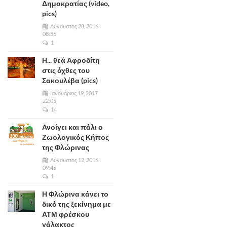
Δημοκρατίας (video,
pics)
Αύγουστος 28, 2016
08:56
1
Η... θεά Αφροδίτη
στις όχθες του
Σακουλέβα (pics)
Ιανουάριος 19, 2017
22:05
14
Ανοίγει και πάλι ο
Ζωολογικός Κήπος
της Φλώρινας
Αύγουστος 12, 2016
09:45
1
Η Φλώρινα κάνει το
δικό της ξεκίνημα με
ΑΤΜ φρέσκου
γάλακτος