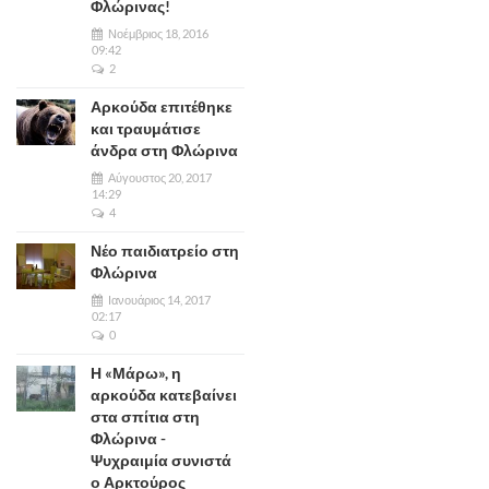
Φλώρινας!
Νοέμβριος 18, 2016
09:42
2
Αρκούδα επιτέθηκε
και τραυμάτισε
άνδρα στη Φλώρινα
Αύγουστος 20, 2017
14:29
4
Νέο παιδιατρείο στη
Φλώρινα
Ιανουάριος 14, 2017
02:17
0
Η «Μάρω», η
αρκούδα κατεβαίνει
στα σπίτια στη
Φλώρινα -
Ψυχραιμία συνιστά
ο Αρκτούρος