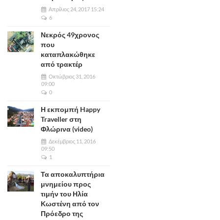
Απρίλιος 24, 2017 15:24
6
Νεκρός 49χρονος
που
καταπλακώθηκε
από τρακτέρ
Οκτώβριος 31, 2016
09:00
0
Η εκπομπή Happy
Traveller στη
Φλώρινα (video)
Δεκέμβριος 11, 2016
09:50
1
Τα αποκαλυπτήρια
μνημείου προς
τιμήν του Ηλία
Κωστένη από τον
Πρόεδρο της