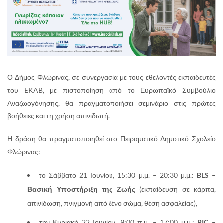
Ο Δήμος Φλώρινας, σε συνεργασία με τους εθελοντές εκπαιδευτές
του EKAB, με πιστοποίηση από το Ευρωπαϊκό Συμβούλιο
Αναζωογόνησης, θα πραγματοποιήσει σεμινάριο στις πρώτες
βοήθειες και τη χρήση απινιδωτή.
Η δράση θα πραγματοποιηθεί στο Πειραματικό Δημοτικό Σχολείο
Φλώρινας:
το Σάββατο 21 Ιουνίου, 15:30 μ.μ. – 20:30 μ.μ.:
BLS
–
Βασική Υποστήριξη της Ζωής
(εκπαίδευση σε κάρπα,
απινίδωση, πνιγμονή από ξένο σώμα, θέση ασφαλείας),
την Κυριακή 22 Ιουνίου, 9:00 π.μ. – 17:00 μ.μ.:
BIC
–