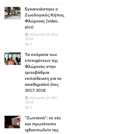
Εγκαινιάστηκε ο
Ζωολογικός Κήπος
Φλώρινας (video,
pics)
Αύγουστος 19, 2016
10:02
3
Τα ονόματα των
επιτυχόντων της
Φλώρινας στην
τριτοβάθμια
εκπαίδευση για το
ακαδημαϊκό έτος
2017-2018
Αύγουστος 24, 2017
10:34
0
"Ζωντανά": το νέο
και πρωτότυπο
ιχθυοπωλείο της