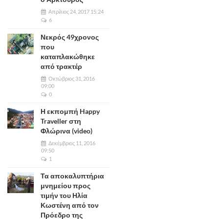
Απρίλιος 24, 2017 15:24
6
Νεκρός 49χρονος
που
καταπλακώθηκε
από τρακτέρ
Οκτώβριος 31, 2016
09:00
0
Η εκπομπή Happy
Traveller στη
Φλώρινα (video)
Δεκέμβριος 11, 2016
09:50
1
Τα αποκαλυπτήρια
μνημείου προς
τιμήν του Ηλία
Κωστένη από τον
Πρόεδρο της