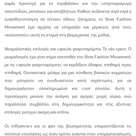
καμία προσοχή για το περιβάλλον και την υπερπαραγωγή
σκουπιδιών, ρεταλιών και αποβλήτων. Καθώς αυξάνεται σιγά σιγά η
ευαισθητοποίηση σε τέτοιου είδους ζητήματα, το Slow Fashion
Movement έχει αρχίσει να επηρεάζει και μερικούς από τους
«κολοσσούς» αυτή τη στιγμή στη βιομηχανίας της μόδας.
Μινιμαλιστικές επιλογές και capsule γκαρνταρόμπα. Το νέο τρεντ. Ο
μινιμαλισμός έχει γίνει σήμα κατατεθέν του Slow Fashion Movement,
με τις capsule γκαρνταρόμπες να κερδίζουν έδαφος σπιθαμή προς
σπιθαμή. Ουσιαστικά, μιλάμε για μια σύνθεση βασικών κομματιών
που μπορούν να συνδυαστούν κατά περίπτωση, για να
δημιουργήσουν ολοκληρωμένα και cool σύνολα. Αυτή η
προσέγγιση μειώνει την ανάγκη για αγορές χωρίς αύριο, ενώ
παράλληλα συμβάλλει στη δημιουργικότητα και στις έξυπνες
επιλογές ρούχων ακόμη και online.
Οι influencers και οι φαν της βιωσιμότητας υπερασπίζονται τις
minimal ντουλάπες ως έναν τρόπο ενάντια στην υπερκατανάλωση,