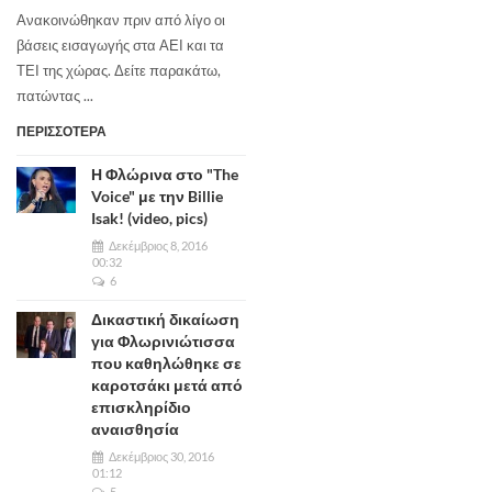
Ανακοινώθηκαν πριν από λίγο οι
βάσεις εισαγωγής στα ΑΕΙ και τα
ΤΕΙ της χώρας. Δείτε παρακάτω,
πατώντας ...
ΠΕΡΙΣΣΟΤΕΡΑ
Η Φλώρινα στο "The
Voice" με την Billie
Isak! (video, pics)
Δεκέμβριος 8, 2016
00:32
6
Δικαστική δικαίωση
για Φλωρινιώτισσα
που καθηλώθηκε σε
καροτσάκι μετά από
επισκληρίδιο
αναισθησία
Δεκέμβριος 30, 2016
01:12
5