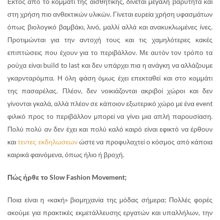
Εκτός από το κομμάτι της αισθητικής, δίνεται μεγάλη βαρύτητα και
στη χρήση πιο ανθεκτικών υλικών. Γίνεται ευρεία χρήση υφασμάτων
όπως βιολογικό βαμβάκι, λινό, μαλλί αλλά και ανακυκλωμένες ίνες.
Προτιμώνται για την αντοχή τους και τις χαμηλότερες κακές
επιπτώσεις που έχουν για το περιβάλλον. Με αυτόν τον τρόπο τα
ρούχα είναι build to last και δεν υπάρχει πια η ανάγκη να αλλάζουμε
γκαρνταρόμπα. Η όλη φάση όμως έχει επεκταθεί και στο κομμάτι
της πασαρέλας. Πλέον, δεν νοικιάζονται ακριβοί χώροι και δεν
γίνονται γκαλά, αλλά πλέον σε κάποιον εξωτερικό χώρο με ένα event
φιλικό προς το περιβάλλον μπορεί να γίνει μια απλή παρουσίαση.
Πολύ πολύ αν δεν έχει και πολύ καλό καιρό είναι εφικτό να έρθουν
και
τεντες εκδηλωσεων
ώστε να προφυλαχτεί ο κόσμος από κάποια
καιρικά φαινόμενα, όπως ήλιο ή βροχή.
Πώς ήρθε το Slow Fashion Movement;
Ποια είναι η «κακή» βιομηχανία της μόδας σήμερα; Πολλές φορές
ακούμε για πρακτικές εκμετάλλευσης εργατών και υπαλλήλων, την