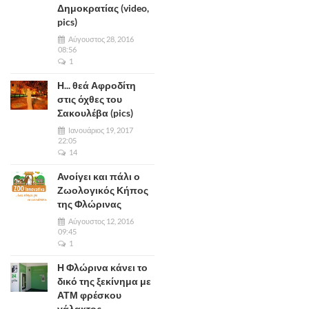
Δημοκρατίας (video,
pics)
Αύγουστος 28, 2016
08:56
1
Η... θεά Αφροδίτη
στις όχθες του
Σακουλέβα (pics)
Ιανουάριος 19, 2017
22:05
14
Ανοίγει και πάλι ο
Ζωολογικός Κήπος
της Φλώρινας
Αύγουστος 12, 2016
09:45
1
Η Φλώρινα κάνει το
δικό της ξεκίνημα με
ΑΤΜ φρέσκου
γάλακτος