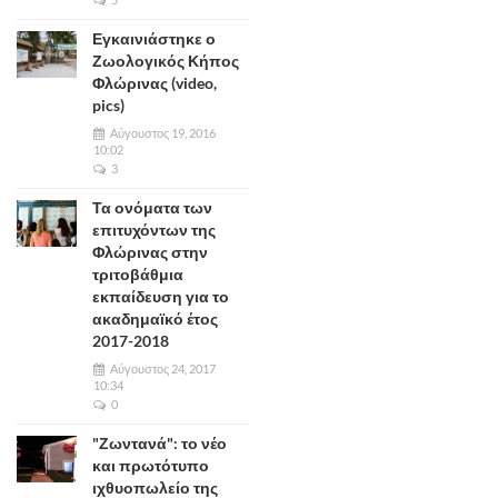
Εγκαινιάστηκε ο
Ζωολογικός Κήπος
Φλώρινας (video,
pics)
Αύγουστος 19, 2016
10:02
3
Τα ονόματα των
επιτυχόντων της
Φλώρινας στην
τριτοβάθμια
εκπαίδευση για το
ακαδημαϊκό έτος
2017-2018
Αύγουστος 24, 2017
10:34
0
"Ζωντανά": το νέο
και πρωτότυπο
ιχθυοπωλείο της