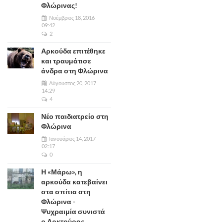
Φλώρινας!
Νοέμβριος 18, 2016
09:42
2
Αρκούδα επιτέθηκε
και τραυμάτισε
άνδρα στη Φλώρινα
Αύγουστος 20, 2017
14:29
4
Νέο παιδιατρείο στη
Φλώρινα
Ιανουάριος 14, 2017
02:17
0
Η «Μάρω», η
αρκούδα κατεβαίνει
στα σπίτια στη
Φλώρινα -
Ψυχραιμία συνιστά
ο Αρκτούρος