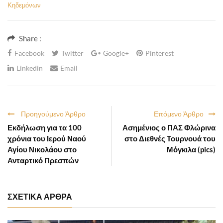
Κηδεμόνων
Share :
Facebook
Twitter
Google+
Pinterest
Linkedin
Email
Προηγούμενο Άρθρο
Επόμενο Άρθρο
Εκδήλωση για τα 100
Ασημένιος ο ΠΑΣ Φλώρινα
χρόνια του Ιερού Ναού
στο Διεθνές Τουρνουά του
Αγίου Νικολάου στο
Μόγκιλα (pics)
Ανταρτικό Πρεσπών
ΣΧΕΤΙΚΑ ΑΡΘΡΑ