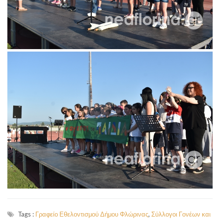
Tags :
Γραφείο Εθελοντισμού Δήμου Φλώρινας
,
Σύλλογοι Γονέων και