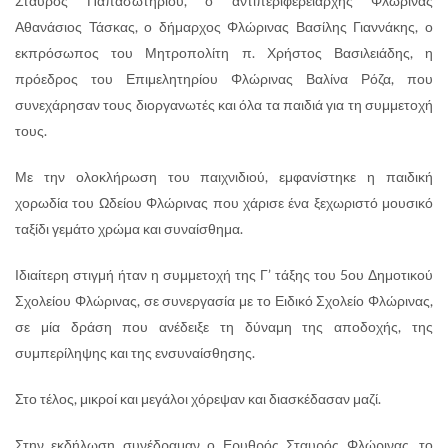
Σταύρος Παπασωτηρίου, ο αντιπεριφερειάρχης Φλώρινας
Αθανάσιος Τάσκας, ο δήμαρχος Φλώρινας Βασίλης Γιαννάκης, ο
εκπρόσωπος του Μητροπολίτη π. Χρήστος Βασιλειάδης, η
πρόεδρος του Επιμελητηρίου Φλώρινας Βαλίνα Ρόζα, που
συνεχάρησαν τους διοργανωτές και όλα τα παιδιά για τη συμμετοχή
τους.
Με την ολοκλήρωση του παιχνιδιού, εμφανίστηκε η παιδική
χορωδία του Ωδείου Φλώρινας που χάρισε ένα ξεχωριστό μουσικό
ταξίδι γεμάτο χρώμα και συναίσθημα.
Ιδιαίτερη στιγμή ήταν η συμμετοχή της Γ’ τάξης του 5ου Δημοτικού
Σχολείου Φλώρινας, σε συνεργασία με το Ειδικό Σχολείο Φλώρινας,
σε μία δράση που ανέδειξε τη δύναμη της αποδοχής, της
συμπερίληψης και της ενσυναίσθησης.
Στο τέλος, μικροί και μεγάλοι χόρεψαν και διασκέδασαν μαζί.
Στην εκδήλωση συνέδραμαν ο Ερυθρός Σταυρός Φλώρινας, το