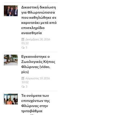
Δικαστική δικαίωση
για Φλωρινιώτισσα
που καθηλώθηκε σε
καροτσάκι μετά από
επισκληρίδιο
αναισθησία
Δεκέμβριος 30, 2016
01:12
5
Εγκαινιάστηκε ο
Ζωολογικός Κήπος
Φλώρινας (video,
pics)
Αύγουστος 19, 2016
10:02
3
Τα ονόματα των
επιτυχόντων της
Φλώρινας στην
τριτοβάθμια