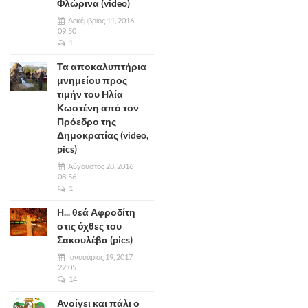
Φλώρινα (video)
Δεκέμβριος 11, 2016
09:50
1
Τα αποκαλυπτήρια
μνημείου προς
τιμήν του Ηλία
Κωστένη από τον
Πρόεδρο της
Δημοκρατίας (video,
pics)
Αύγουστος 28, 2016
08:56
1
Η... θεά Αφροδίτη
στις όχθες του
Σακουλέβα (pics)
Ιανουάριος 19, 2017
22:05
14
Ανοίγει και πάλι ο