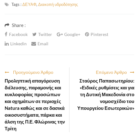
Tags :
ΔΕΥΑΦ
,
Διακοπή υδροδότησης
Share :
Facebook
Twitter
Google+
Pinterest
Linkedin
Email
Προηγούμενο Άρθρο
Επόμενο Άρθρο
Προληπτική απαγόρευση
Σταύρος Παπασωτηρίου:
διέλευσης, παραμονής και
«Ειδικές ρυθμίσεις και για
κυκλοφορίας προσώπων
τη Δυτική Μακεδονία στο
και οχημάτων σε περιοχές
νομοσχέδιο του
Natura καθώς και σε δασικά
Υπουργείου Εσωτερικών»
οικοσυστήματα, πάρκα και
άλση της Π.Ε. Φλώρινας την
Τρίτη