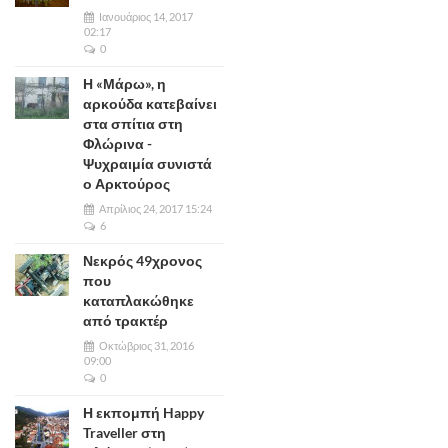
Ιανουάριος 14, 2017
02:17
0
Η «Μάρω», η
αρκούδα κατεβαίνει
στα σπίτια στη
Φλώρινα -
Ψυχραιμία συνιστά
ο Αρκτούρος
Απρίλιος 24, 2017 15:24
6
Νεκρός 49χρονος
που
καταπλακώθηκε
από τρακτέρ
Οκτώβριος 31, 2016
09:00
0
Η εκπομπή Happy
Traveller στη