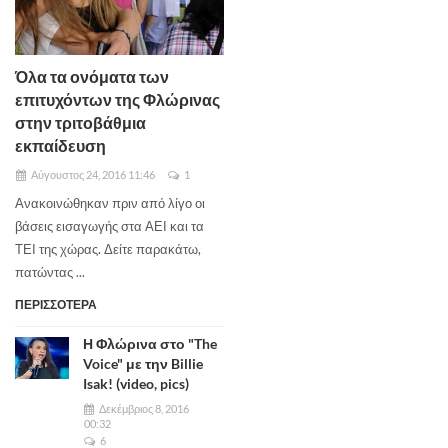
Όλα τα ονόματα των
επιτυχόντων της Φλώρινας
στην τριτοβάθμια
εκπαίδευση
Αύγουστος 24, 2016 11:46
1
Ανακοινώθηκαν πριν από λίγο οι
βάσεις εισαγωγής στα ΑΕΙ και τα
ΤΕΙ της χώρας. Δείτε παρακάτω,
πατώντας ...
ΠΕΡΙΣΣΟΤΕΡΑ
Η Φλώρινα στο "The
Voice" με την Billie
Isak! (video, pics)
Δεκέμβριος 8, 2016
00:32
6