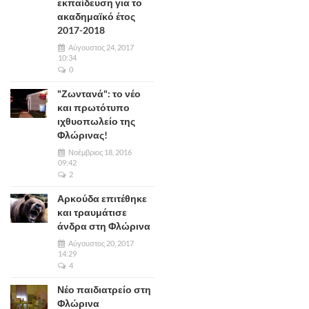
εκπαίδευση για το
ακαδημαϊκό έτος
2017-2018
Αύγουστος 24, 2017
10:34
0
"Ζωντανά": το νέο
και πρωτότυπο
ιχθυοπωλείο της
Φλώρινας!
Νοέμβριος 18, 2016
09:42
2
Αρκούδα επιτέθηκε
και τραυμάτισε
άνδρα στη Φλώρινα
Αύγουστος 20, 2017
14:29
4
Νέο παιδιατρείο στη
Φλώρινα