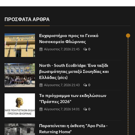
ΠΡΟΣΦΑΤΑ ΑΡΘΡΑ
Ευχαριστήριο προς το Γενικό
Νοσοκομείο Φλώρινας
Αύγουστος 7, 2026 21:45
0
North - South EcoBridge: Ένα ταξίδι
βιωσιμότητας μεταξύ Σουηδίας και
Ελλάδας (pics)
Αύγουστος 7, 2026 21:43
0
Το πρόγραμμα των εκδηλώσεων
"Πρέσπες 2026"
Αύγουστος 7, 2026 14:01
0
Παρατείνεται η έκθεση "Apo Psila -
Returning Home"