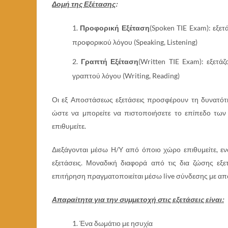
Δομή της Εξέτασης
:
Προφορική Εξέταση
(Spoken TIE Exam): εξε
προφορικού λόγου (Speaking, Listening)
Γραπτή Εξέταση
(Written TIE Exam): εξετά
γραπτού λόγου (Writing, Reading)
Οι εξ Αποστάσεως εξετάσεις προσφέρουν τη δυνατότη
ώστε να μπορείτε να πιστοποιήσετε το επίπεδο των
επιθυμείτε.
Διεξάγονται μέσω Η/Υ από όποιο χώρο επιθυμείτε, ε
εξετάσεις. Μοναδική διαφορά από τις δια ζώσης εξε
επιτήρηση πραγματοποιείται μέσω live σύνδεσης με απο
Απαραίτητα για την συμμετοχή στις εξετάσεις είναι:
Ένα δωμάτιο με ησυχία