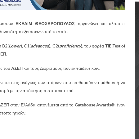
Γλωσσών
ΕΚΕΔΙΜ ΘΕΟΧΑΡΟΠΟΥΛΟΣ
, οργανώνει και υλοποιεί
υνατότητα εξετάσεων από το σπίτι.
υ B2(
Lower
), C1(
advanced
), C2(
proficiency
), του φορέα
TIE
(
Test
of
ΣΕΠ
.
ύς του
ΑΣΕΠ
και τους Διορισμούς των εκπαιδευτικών.
ρίνεται στις ανάγκες των ατόμων που επιθυμούν να μάθουν ή να
ασμό με την απόκτηση πιστοποιητικού.
ΑΣΕΠ
στην Ελλάδα, απονέμεται από το
Gatehouse Awards®
, έναν
στοποιητικών.