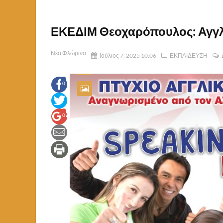
ΕΚΕΔΙΜ Θεοχαρόπουλος: Αγγλ
Νέα Φλώρινα
Ιούλιος 7, 2025 10:06
ΕΚΠΑΙΔΕΥΣΗ
0
0