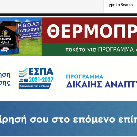
κά εξ αποστάσεως