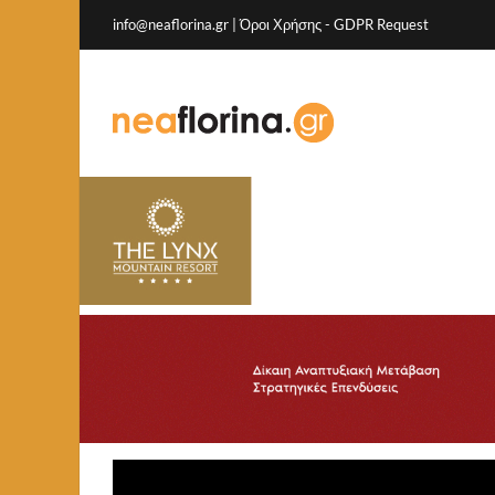
info@neaflorina.gr |
Όροι Χρήσης
-
GDPR Request