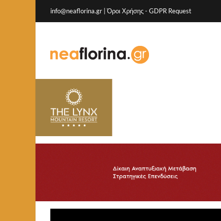
info@neaflorina.gr |
Όροι Χρήσης
-
GDPR Request