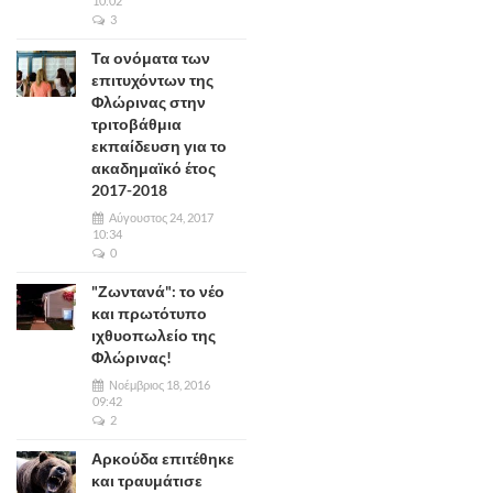
10:02
3
Τα ονόματα των
επιτυχόντων της
Φλώρινας στην
τριτοβάθμια
εκπαίδευση για το
ακαδημαϊκό έτος
2017-2018
Αύγουστος 24, 2017
10:34
0
"Ζωντανά": το νέο
και πρωτότυπο
ιχθυοπωλείο της
Φλώρινας!
Νοέμβριος 18, 2016
09:42
2
Αρκούδα επιτέθηκε
και τραυμάτισε