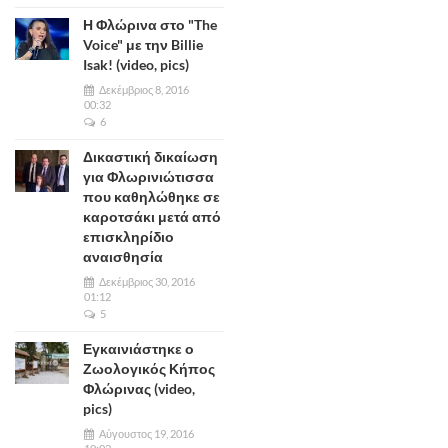
Η Φλώρινα στο "The
Voice" με την Billie
Isak! (video, pics)
Δεκέμβριος 8, 2016
00:32
6
Δικαστική δικαίωση
για Φλωρινιώτισσα
που καθηλώθηκε σε
καροτσάκι μετά από
επισκληρίδιο
αναισθησία
Δεκέμβριος 30, 2016
01:12
5
Εγκαινιάστηκε ο
Ζωολογικός Κήπος
Φλώρινας (video,
pics)
Αύγουστος 19, 2016