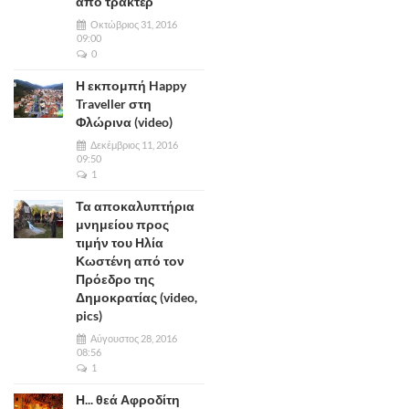
από τρακτέρ
Οκτώβριος 31, 2016
09:00
0
Η εκπομπή Happy
Traveller στη
Φλώρινα (video)
Δεκέμβριος 11, 2016
09:50
1
Τα αποκαλυπτήρια
μνημείου προς
τιμήν του Ηλία
Κωστένη από τον
Πρόεδρο της
Δημοκρατίας (video,
pics)
Αύγουστος 28, 2016
08:56
1
Η... θεά Αφροδίτη