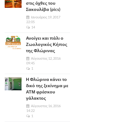
στις όχθες του
Σακουλέβα (pics)
Ιανουάριος 19, 2017
22:05
14
Ανοίγει και πάλι ο
Ζωολογικός Κήπος
της Φλώρινας
Αύγουστος 12, 2016
09:45
1
Η Φλώρινα κάνει το
δικό της ξεκίνημα με
ΑΤΜ φρέσκου
γάλακτος
Αύγουστος 16, 2016
14:22
1