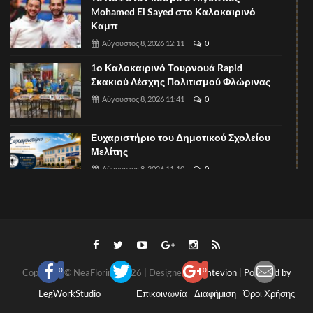
Mohamed El Sayed στο Καλοκαιρινό
Καμπ
Αύγουστος 8, 2026 12:11
0
1ο Καλοκαιρινό Τουρνουά Rapid
Σκακιού Λέσχης Πολιτισμού Φλώρινας
Αύγουστος 8, 2026 11:41
0
Ευχαριστήριο του Δημοτικού Σχολείου
Μελίτης
Αύγουστος 8, 2026 11:10
0
Πυθαγόρειο: Οι εγγραφές συνεχίζονται!
Αύγουστος 8, 2026 11:07
0
0
0
Copyright © NeaFlorina 2026 | Designed By
Imtevion
|
Powered by
«ΥΓΕΙΑ ΦΛΩΡΙΝΑΣ – ΔΙΑΓΝΩΣΗ»:
Ξεκίνησε η νέα εποχή στην ιατρική
LegWorkStudio
Επικοινωνία
Διαφήμιση
Όροι Χρήσης
απεικόνιση με