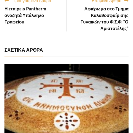
Προηγούμενο Άρθρο
Επόμενο Άρθρο
Η εταιρεία Pantherm
Αφιέρωμα στο Τμήμα
αναζητά Υπάλληλο
Kαλαθοσφαίρισης
Γραφείου
Γυναικών του Φ.Σ.Φ. “Ο
Αριστοτέλης”
ΣΧΕΤΙΚΑ ΑΡΘΡΑ