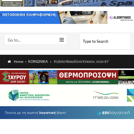
Go to...
Home
»
ΚΟΙΝΩΝΙΚΑ
»
Κηδεία Μακεδόνα Κόκκου, ετών 87