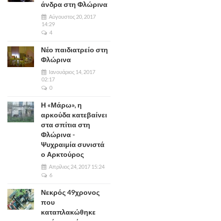
άνδρα στη Φλώρινα
Αύγουστος 20, 2017
14:29
4
Νέο παιδιατρείο στη
Φλώρινα
Ιανουάριος 14, 2017
02:17
0
Η «Μάρω», η
αρκούδα κατεβαίνει
στα σπίτια στη
Φλώρινα -
Ψυχραιμία συνιστά
ο Αρκτούρος
Απρίλιος 24, 2017 15:24
6
Νεκρός 49χρονος
που
καταπλακώθηκε