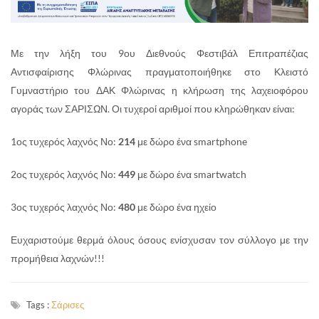
Με την λήξη του 9ου Διεθνούς Φεστιβάλ Επιτραπέζιας
Αντισφαίρισης Φλώρινας πραγματοποιήθηκε στο Κλειστό
Γυμναστήριο του ΔΑΚ Φλώρινας η κλήρωση της λαχειοφόρου
αγοράς των ΣΑΡΙΣΩΝ. Οι τυχεροί αριθμοί που κληρώθηκαν είναι:
1ος τυχερός λαχνός Νο:
214
με δώρο ένα smartphone
2ος τυχερός λαχνός Νο:
449
με δώρο ένα smartwatch
3ος τυχερός λαχνός Νο:
480
με δώρο ένα ηχείο
Ευχαριστούμε θερμά όλους όσους ενίσχυσαν τον σύλλογο με την
προμήθεια λαχνών!!!
Tags :
Σάρισες