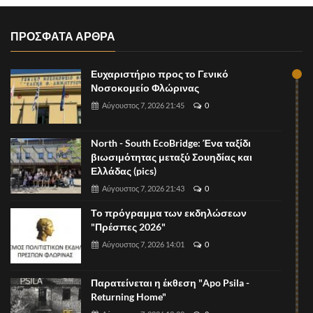
ΠΡΟΣΦΑΤΑ ΑΡΘΡΑ
Ευχαριστήριο προς το Γενικό
Νοσοκομείο Φλώρινας
Αύγουστος 7, 2026 21:45
0
North - South EcoBridge: Ένα ταξίδι
βιωσιμότητας μεταξύ Σουηδίας και
Ελλάδας (pics)
Αύγουστος 7, 2026 21:43
0
Το πρόγραμμα των εκδηλώσεων
"Πρέσπες 2026"
Αύγουστος 7, 2026 14:01
0
Παρατείνεται η έκθεση "Apo Psila -
Returning Home"