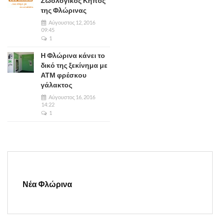
Ζωολογικός Κήπος
της Φλώρινας
Αύγουστος 12, 2016
09:45
1
Η Φλώρινα κάνει το
δικό της ξεκίνημα με
ΑΤΜ φρέσκου
γάλακτος
Αύγουστος 16, 2016
14:22
1
Νέα Φλώρινα