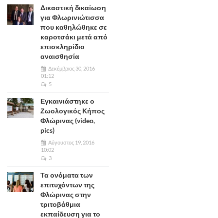
Δικαστική δικαίωση
για Φλωρινιώτισσα
που καθηλώθηκε σε
καροτσάκι μετά από
επισκληρίδιο
αναισθησία
Δεκέμβριος 30, 2016
01:12
5
Εγκαινιάστηκε ο
Ζωολογικός Κήπος
Φλώρινας (video,
pics)
Αύγουστος 19, 2016
10:02
3
Τα ονόματα των
επιτυχόντων της
Φλώρινας στην
τριτοβάθμια
εκπαίδευση για το