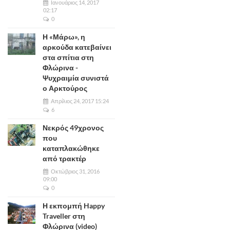
Ιανουάριος 14, 2017
02:17
0
Η «Μάρω», η
αρκούδα κατεβαίνει
στα σπίτια στη
Φλώρινα -
Ψυχραιμία συνιστά
ο Αρκτούρος
Απρίλιος 24, 2017 15:24
6
Νεκρός 49χρονος
που
καταπλακώθηκε
από τρακτέρ
Οκτώβριος 31, 2016
09:00
0
Η εκπομπή Happy
Traveller στη
Φλώρινα (video)