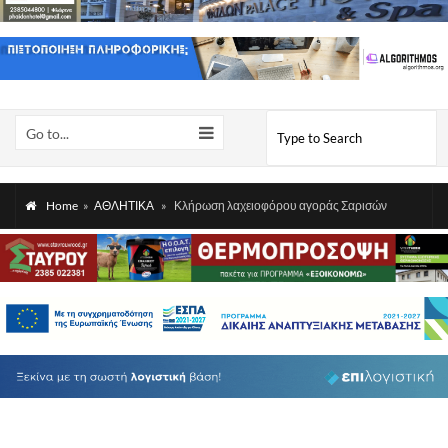
Go to...
Home
»
ΑΘΛΗΤΙΚΑ
»
Κλήρωση λαχειοφόρου αγοράς Σαρισών