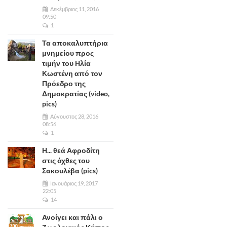
Δεκέμβριος 11, 2016
09:50
1
Τα αποκαλυπτήρια
μνημείου προς
τιμήν του Ηλία
Κωστένη από τον
Πρόεδρο της
Δημοκρατίας (video,
pics)
Αύγουστος 28, 2016
08:56
1
Η... θεά Αφροδίτη
στις όχθες του
Σακουλέβα (pics)
Ιανουάριος 19, 2017
22:05
14
Ανοίγει και πάλι ο