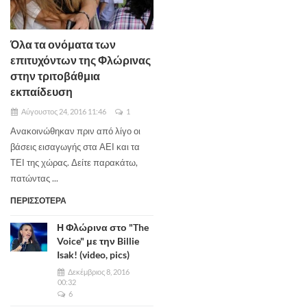
Όλα τα ονόματα των
επιτυχόντων της Φλώρινας
στην τριτοβάθμια
εκπαίδευση
Αύγουστος 24, 2016 11:46
1
Ανακοινώθηκαν πριν από λίγο οι
βάσεις εισαγωγής στα ΑΕΙ και τα
ΤΕΙ της χώρας. Δείτε παρακάτω,
πατώντας ...
ΠΕΡΙΣΣΟΤΕΡΑ
Η Φλώρινα στο "The
Voice" με την Billie
Isak! (video, pics)
Δεκέμβριος 8, 2016
00:32
6