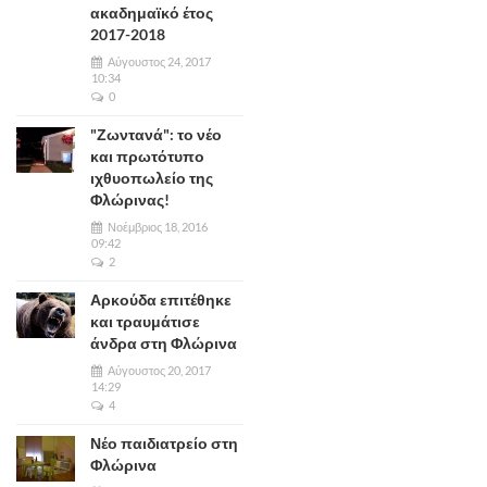
ακαδημαϊκό έτος
2017-2018
Αύγουστος 24, 2017
10:34
0
"Ζωντανά": το νέο
και πρωτότυπο
ιχθυοπωλείο της
Φλώρινας!
Νοέμβριος 18, 2016
09:42
2
Αρκούδα επιτέθηκε
και τραυμάτισε
άνδρα στη Φλώρινα
Αύγουστος 20, 2017
14:29
4
Νέο παιδιατρείο στη
Φλώρινα