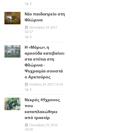
4
Νέο παιδιατρείο στη
Φλώρινα
Ιανουάριος 14, 2017
02:17
0
Η «Μάρω», η
αρκούδα κατεβαίνει
στα σπίτια στη
Φλώρινα -
Ψυχραιμία συνιστά
ο Αρκτούρος
Απρίλιος 24, 2017 15:24
6
Νεκρός 49χρονος
που
καταπλακώθηκε
από τρακτέρ
Οκτώβριος 31, 2016
09:00