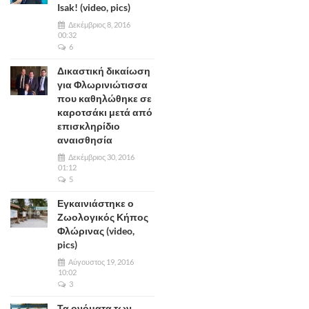
Isak! (video, pics)
Δεκέμβριος 8, 2016
00:32
6
Δικαστική δικαίωση
για Φλωρινιώτισσα
που καθηλώθηκε σε
καροτσάκι μετά από
επισκληρίδιο
αναισθησία
Δεκέμβριος 30, 2016
01:12
5
Εγκαινιάστηκε ο
Ζωολογικός Κήπος
Φλώρινας (video,
pics)
Αύγουστος 19, 2016
10:02
3
Τα ονόματα των