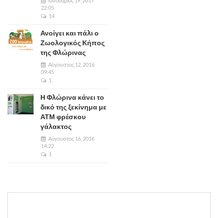
Ιανουάριος 19, 2017
22:05
14
Ανοίγει και πάλι ο
Ζωολογικός Κήπος
της Φλώρινας
Αύγουστος 12, 2016
09:45
1
Η Φλώρινα κάνει το
δικό της ξεκίνημα με
ΑΤΜ φρέσκου
γάλακτος
Αύγουστος 16, 2016
14:22
1