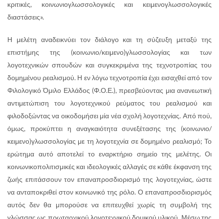
κριτικές, κοινωνιογλωσσολογικές και κειμενογλωσσολογικές
διαστάσεις».
Η μελέτη αναδεικνύει τον διάλογο και τη σύζευξη μεταξύ της
επιστήμης της (κοινωνιο/κειμενο)γλωσσολογίας και των
λογοτεχνικών σπουδών και συγκεκριμένα της τεχνοτροπίας του
δομημένου ρεαλισμού. Η εν λόγω τεχνοτροπία έχει εισαχθεί από τον
Φιλολογικό Όμιλο Ελλάδος (Φ.Ο.Ε.), πρεσβεύοντας μια ανανεωτική
αντιμετώπιση του λογοτεχνικού ρεύματος του ρεαλισμού και
φιλοδοξώντας να οικοδομήσει μία νέα σχολή λογοτεχνίας. Από πού,
όμως, προκύπτει η αναγκαιότητα συνεξέτασης της (κοινωνιο/
κειμενο)γλωσσολογίας με τη λογοτεχνία σε δομημένο ρεαλισμό; Το
ερώτημα αυτό αποτελεί το εναρκτήριο σημείο της μελέτης. Οι
κοινωνικοπολιτισμικές και ιδεολογικές αλλαγές σε κάθε έκφανση της
ζωής επιτάσσουν τον επαναπροσδιορισμό της λογοτεχνίας, ώστε
να ανταποκριθεί στον κοινωνικό της ρόλο. Ο επαναπροσδιορισμός
αυτός δεν θα μπορούσε να επιτευχθεί χωρίς τη συμβολή της
γλώσσας ως πρωταρχικού λογοτεχνικού δομικού υλικού. Μέσω της