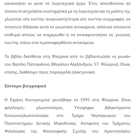
κατανοήσει εν γενεί τα λογοτεχνικά έργα. Έτσι, απευθύνεται σε
όποιον/α ασχολείται συστηματικά με τη λογοτεχνία και τη μελέτη της
γλώσσας είτε τον/την αναγνώστη/στρια είτε τον/την συγγραφέα, σε
όποιον/α διδάσκει αυτά τα γνωστικά αντικείμενα, αλλά και όποιον/α
επιθυμεί απλώς να ενημερωθεί ή να επικαιροποιήσει τις γνώσεις
του/της πάνω στα προαναφερθέντα αντικείμενα.
Το βιβλίο διατίθεται στη Φλώρινα από το βιβλιοπωλείο «η γωνιά»
του Βασίλη Παπαγιάννη (Μεγάλου Αλεξάνδρου 57, Φλώρινα). Είναι,
επίσης, διαθέσιμο προς παραγγελία ηλεκτρονικά.
Σύντομο βιογραφικό
Η Ειρήνη Κουτρουμπά γεννήθηκε το 1995 στη Φλώρινα. Είναι
φιλόλογος- γλωσσολόγος, Υποψήφια Διδακτόρισσα
Κοινωνιογλωσσολογίας στο Τμήμα Νηπιαγωγών του
Πανεπιστημίου Δυτικής Μακεδονίας. Απόφοιτη του Τμήματος
Φιλολογίας της Φιλοσοφικής Σχολής του Αριστοτελείου