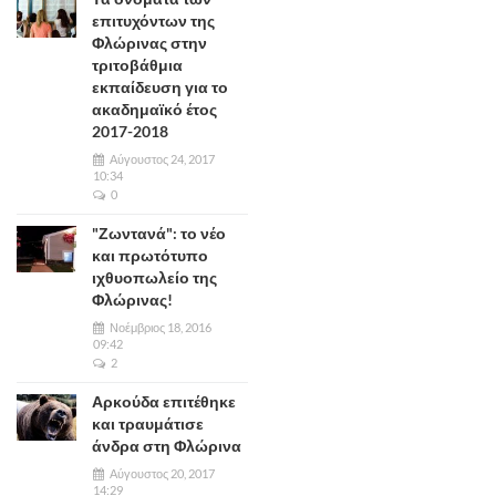
επιτυχόντων της
Φλώρινας στην
τριτοβάθμια
εκπαίδευση για το
ακαδημαϊκό έτος
2017-2018
Αύγουστος 24, 2017
10:34
0
"Ζωντανά": το νέο
και πρωτότυπο
ιχθυοπωλείο της
Φλώρινας!
Νοέμβριος 18, 2016
09:42
2
Αρκούδα επιτέθηκε
και τραυμάτισε
άνδρα στη Φλώρινα
Αύγουστος 20, 2017
14:29