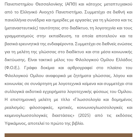
Πανεπιστημίου Θεσσαλονίκης (ΑΠΘ) και κάτοχος μεταπτυχιακού
από το Ελληνικό Ανοιχτό Πανεπιστήμιο. Συμμετέχει σε διεθνή και
πανελλήνια συνέδρια και ημερίδες με εργασίες για τη γλώσσα και τις
(μεταναστευτικές) ταυτότητες στο διαδίκτυο, τη λογοτεχνία και τους
γραμματισμούς στην εκπαίδευση, τα οποία αποτελούν και τα
βασικά ερευνητικά της ενδιαφέροντα. Συμμετέχει σε διεθνείς ενώσεις
για τη μελέτη της γλώσσας στο διαδίκτυο και στα μέσα κοινωνικής
δικτύωσης. Είναι τακτικό μέλος του Φιλολογικού Ομίλου Ελλάδος
(Φ.Ο.Ε.). Γράφει δοκίμια και αρθρογραφεί στο πλαίσιο του
Φιλολογικού Ομίλου αναφορικά με ζητήματα γλώσσας, λόγου και
κοινωνίας σε συνάρτηση με λογοτεχνικά κείμενα και συμμετέχει στα
συλλογικά εκδοτικά εγχειρήματα λογοτεχνικής φύσεως του Ομίλου.
Η επιστημονική μελέτη με τίτλο «Γλωσσολογία και δομημένος
ρεαλισμός: φιλοσοφικές, κριτικές, κοινωνιογλωσσολογικές και
κειμενογλωσσολογικές διαστάσεις» (2025) από τις εκδόσεις
Υψικάμινος, αποτελεί το πρώτο της βιβλίο.