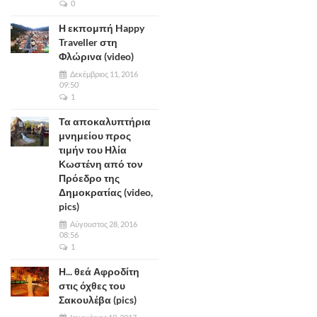
0
Η εκπομπή Happy
Traveller στη
Φλώρινα (video)
Δεκέμβριος 11, 2016
09:50
1
Τα αποκαλυπτήρια
μνημείου προς
τιμήν του Ηλία
Κωστένη από τον
Πρόεδρο της
Δημοκρατίας (video,
pics)
Αύγουστος 28, 2016
08:56
1
Η... θεά Αφροδίτη
στις όχθες του
Σακουλέβα (pics)