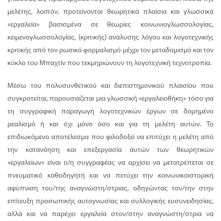
μελέτης, λοιπόν, προτείνονται θεωρητικά πλαίσια και γλωσσικά
«εργαλεία» βασισμένα σε θεωρίες κοινωνιογλωσσολογίας,
κειμενογλωσσολογίας, (κριτικής) ανάλυσης λόγου και λογοτεχνικής
κριτικής από τον ρωσικό φορμαλισμό μέχρι τον μεταδομισμό και τον
κύκλο του Μπαχτίν που τεκμηριώνουν τη λογοτεχνική τεχνοτροπία.
Μέσω του πολυσυνθετικού και διεπιστημονικού πλαισίου που
συγκροτείται, παρουσιάζεται μια γλωσσική «εργαλειοθήκη» τόσο για
τη συγγραφική παραγωγή λογοτεχνικών έργων σε δομημένο
ρεαλισμό ή και όχι μόνο όσο και για τη μελέτη αυτών. Το
επιδιωκόμενο αποτέλεσμα που φιλοδοξεί να επιτύχει η μελέτη από
την κατανόηση και επεξεργασία αυτών των θεωρητικών
«εργαλείων» είναι ο/η συγγραφέας να αρχίσει να μετατρέπεται σε
πνευματικό καθοδηγητή και να πετύχει την κοινωνικοιστορική
αφύπνιση του/της αναγνώστη/στριας, οδηγώντας τον/την στην
επίτευξη προσωπικής αυτογνωσίας και συλλογικής ευσυνειδησίας,
αλλά και να παρέχει εργαλεία στον/στην αναγνώστη/στρια να