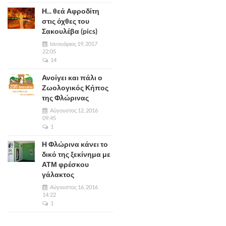
Η... θεά Αφροδίτη
στις όχθες του
Σακουλέβα (pics)
Ιανουάριος 19, 2017
22:05
14
Ανοίγει και πάλι ο
Ζωολογικός Κήπος
της Φλώρινας
Αύγουστος 12, 2016
09:45
1
Η Φλώρινα κάνει το
δικό της ξεκίνημα με
ΑΤΜ φρέσκου
γάλακτος
Αύγουστος 16, 2016
14:22
1