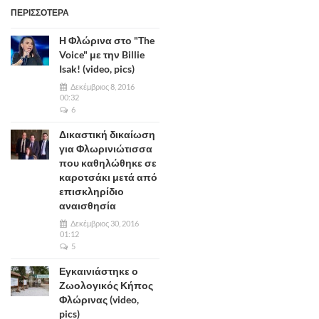
ΠΕΡΙΣΣΟΤΕΡΑ
Η Φλώρινα στο "The
Voice" με την Billie
Isak! (video, pics)
Δεκέμβριος 8, 2016
00:32
6
Δικαστική δικαίωση
για Φλωρινιώτισσα
που καθηλώθηκε σε
καροτσάκι μετά από
επισκληρίδιο
αναισθησία
Δεκέμβριος 30, 2016
01:12
5
Εγκαινιάστηκε ο
Ζωολογικός Κήπος
Φλώρινας (video,
pics)