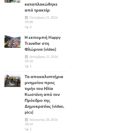
καταπλακώθηκε
από τρακτέρ
Οκτώβριος 31, 2016
09:00
0
Η εκπομπή Happy
Traveller στη
Φλώρινα (video)
Δεκέμβριος 11, 2016
09:50
1
Τα αποκαλυπτήρια
μνημείου προς
τιμήν του Ηλία
Κωστένη από τον
Πρόεδρο της
Δημοκρατίας (video,
pics)
Αύγουστος 28, 2016
08:56
1