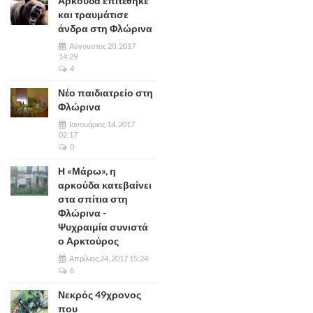
Αρκούδα επιτέθηκε
και τραυμάτισε
άνδρα στη Φλώρινα
Αύγουστος 20, 2017
14:29
4
Νέο παιδιατρείο στη
Φλώρινα
Ιανουάριος 14, 2017
02:17
0
Η «Μάρω», η
αρκούδα κατεβαίνει
στα σπίτια στη
Φλώρινα -
Ψυχραιμία συνιστά
ο Αρκτούρος
Απρίλιος 24, 2017 15:24
6
Νεκρός 49χρονος
που