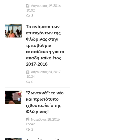
Αύγουστος 19, 2016
10:02
3
Τα ονόματα των
επιτυχόντων της
Φλώρινας στην
τριτοβάθμια
εκπαίδευση για το
ακαδημαϊκό έτος
2017-2018
Αύγουστος 24, 2017
10:34
0
"Ζωντανά": το νέο
και πρωτότυπο
ιχθυοπωλείο της
Φλώρινας!
Νοέμβριος 18, 2016
09:42
2