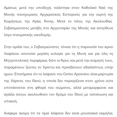
Αμέσως μετά την υποδοχή, τελέστηκε στον Καθολικό Ναό της
Μονής πανηγυρικός Αρχιερατικός Εσπερινός για την εορτή της
Κοιμήσεως της Αγίας Άννης. Μετά το τέλος της Ακολουθίας
Σεβασμιώτατος μετέβη στο Αρχονταρίκι της Μονής και απηύθυνε
λόγο πνευματικής οικοδομής.
Στην ομιλία του, ο Σεβασμιώτατος τόνισε ότι η παρουσία του ιερού
Λειψάνου αποτελεί μεγάλη ευλογία για τη Μονή και για όλη τη
Μητροπολιτική περιφέρεια, διότι οι Άγιοι, και μετά την κοίμησή τους,
παραμένουν ζώντες εν Χριστώ και πρεσβεύουν αδιαλείπτως υπέρ
ημών. Επισήμανε ότι το λείψανο του Οσίου Αρσενίου είναι μαρτυρία
της Χάριτος του Θεού, η οποία δεν περιορίζεται στον χρόνο ούτε
υποτάσσεται στη φθορά του σώματος, αλλά μεταμορφώνει και
αγιάζει όσους ακολουθούν τον δρόμο του Θεού με ταπείνωση και
υπακοή.
Ανέφερε ακόμη ότι τα τίμια λείψανα δεν είναι μουσειακά κειμήλια,