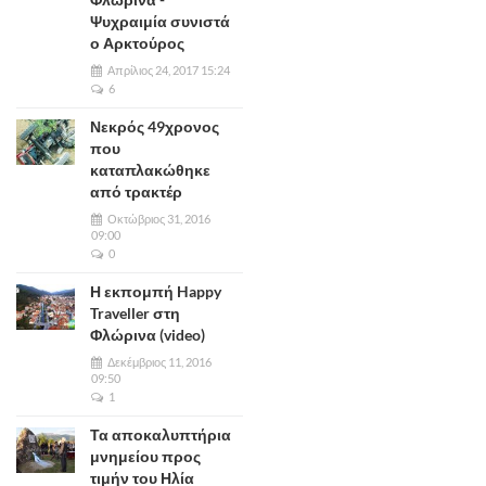
Ψυχραιμία συνιστά
ο Αρκτούρος
Απρίλιος 24, 2017 15:24
6
Νεκρός 49χρονος
που
καταπλακώθηκε
από τρακτέρ
Οκτώβριος 31, 2016
09:00
0
Η εκπομπή Happy
Traveller στη
Φλώρινα (video)
Δεκέμβριος 11, 2016
09:50
1
Τα αποκαλυπτήρια
μνημείου προς
τιμήν του Ηλία