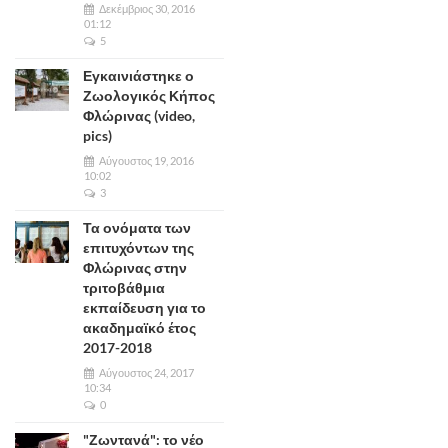
Δεκέμβριος 30, 2016
01:12
5
Εγκαινιάστηκε ο
Ζωολογικός Κήπος
Φλώρινας (video,
pics)
Αύγουστος 19, 2016
10:02
3
Τα ονόματα των
επιτυχόντων της
Φλώρινας στην
τριτοβάθμια
εκπαίδευση για το
ακαδημαϊκό έτος
2017-2018
Αύγουστος 24, 2017
10:34
0
"Ζωντανά": το νέο