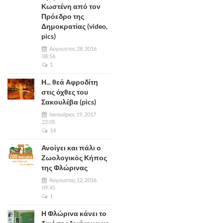
Κωστένη από τον
Πρόεδρο της
Δημοκρατίας (video,
pics)
Αύγουστος 28, 2016
08:56
1
Η... θεά Αφροδίτη
στις όχθες του
Σακουλέβα (pics)
Ιανουάριος 19, 2017
22:05
14
Ανοίγει και πάλι ο
Ζωολογικός Κήπος
της Φλώρινας
Αύγουστος 12, 2016
09:45
1
Η Φλώρινα κάνει το