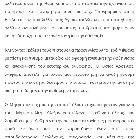
αλλά ιερά σκεύη της θείας Χάριτος, από τα οποία πηγάζει αγιασμός,
παρηγορία και δύναμη για τους πιστούς. Υπογράμμισε ότι η
Εκκλησία δεν προβάλλει τους Αγίους απλώς ως πρότυπα ηθικής,
αλλά ως ζωντανά μέλη του σώματος του Χριστού, που μαρτυρούν
με την ύπαρξή τους την ανάσταση και την αθανασία.
Κλείνοντας, κάλεσε τους πιστούς να προσεγγίσουν το Ιερό Λείψανο
με πίστη και πνεύμα μετανοίας, ως αφορμή πνευματικής αφύπνισης
και ανακαίνισης του εσωτερικού ανθρώπου. Ο Όσιος Αρσένιος,
ανέφερε, αποτελεί για όλους μας πρόσκληση να αναζητήσουμε
πρώτον την ενότητα, δεύτερον την υπακοή και τρίτον την αγιότητα
ως τρόπο ζωής για την καθημερινότητα μας.
Ο Μητροπολίτης μας πρώτα από όλους ευχαρίστησε τον γέροντά
του Μητροπολίτη Αλεξανδρουπόλεως, Τραϊανουπόλεως και
Σαμοθράκης κ. Άνθιμο για την άδεια και ευλογία της μεταφοράς του
ιερού λειψάνου και τον χαρακτήρισε έναν από τους
σπουδαιότερους θεολόγους, συγγραφείς και κήρυκες της