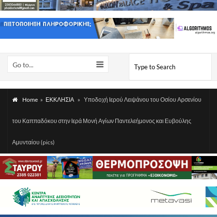
Go to...
Home
»
ΕΚΚΛΗΣΙΑ
»
Υποδοχή Ιερού Λειψάνου του Οσίου Αρσενίου
του Καππαδόκου στην Ιερά Μονή Αγίων Παντελεήμονος και Ευβούλης
Αμυνταίου (pics)