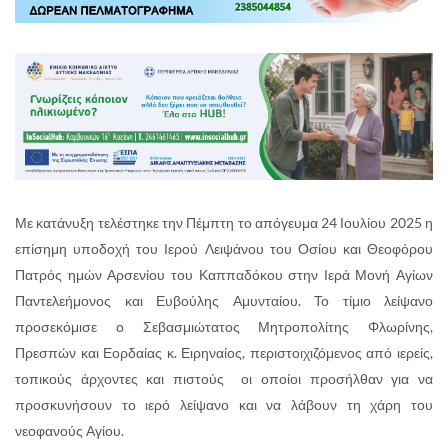
Με κατάνυξη τελέστηκε την Πέμπτη το απόγευμα 24 Ιουλίου 2025 η
επίσημη υποδοχή του Ιερού Λειψάνου του Οσίου και Θεοφόρου
Πατρός ημών Αρσενίου του Καππαδόκου στην Ιερά Μονή Αγίων
Παντελεήμονος και Ευβούλης Αμυνταίου. Το τίμιο λείψανο
προσεκόμισε ο Σεβασμιώτατος Μητροπολίτης Φλωρίνης,
Πρεσπών και Εορδαίας κ. Ειρηναίος, περιστοιχιζόμενος από ιερείς,
τοπικούς άρχοντες και πιστούς οι οποίοι προσήλθαν για να
προσκυνήσουν το ιερό λείψανο και να λάβουν τη χάρη του
νεοφανούς Αγίου.