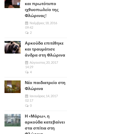
και πρωτότυπο
ιχθυοπωλείο της
Φλώρινας!
Νοέμβριος 18, 2016
09:42
2
Αρκούδα επιτέθηκε
και τραυμάτισε
άνδρα στη Φλώρινα
Αύγουστος 20, 2017
14:29
4
Νέο παιδιατρείο στη
Φλώρινα
Ιανουάριος 14, 2017
02:17
0
Η «Μάρω», η
αρκούδα κατεβαίνει
στα σπίτια στη
Φλώρινα -