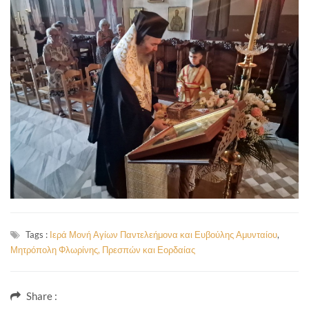
Tags :
Ιερά Μονή Αγίων Παντελεήμονα και Ευβούλης Αμυνταίου
,
Μητρόπολη Φλωρίνης, Πρεσπών και Εορδαίας
Share :