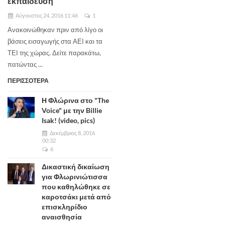
εκπαίδευση
Αύγουστος 24, 2016 11:46
1
Ανακοινώθηκαν πριν από λίγο οι
βάσεις εισαγωγής στα ΑΕΙ και τα
ΤΕΙ της χώρας. Δείτε παρακάτω,
πατώντας ...
ΠΕΡΙΣΣΟΤΕΡΑ
Η Φλώρινα στο "The
Voice" με την Billie
Isak! (video, pics)
Δεκέμβριος 8, 2016
00:32
6
Δικαστική δικαίωση
για Φλωρινιώτισσα
που καθηλώθηκε σε
καροτσάκι μετά από
επισκληρίδιο
αναισθησία