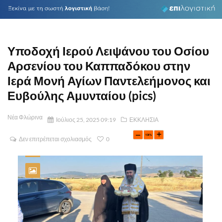
Υποδοχή Ιερού Λειψάνου του Οσίου
Αρσενίου του Καππαδόκου στην
Ιερά Μονή Αγίων Παντελεήμονος και
Ευβούλης Αμυνταίου (pics)
Νέα Φλώρινα
Ιούλιος 25, 2025 09:19
ΕΚΚΛΗΣΙΑ
Δεν επιτρέπεται σχολιασμός
0