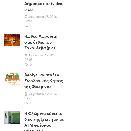
Δημοκρατίας (video,
pics)
Αύγουστος 28, 2016
08:56
1
Η... θεά Αφροδίτη
στις όχθες του
Σακουλέβα (pics)
Ιανουάριος 19, 2017
22:05
14
Ανοίγει και πάλι ο
Ζωολογικός Κήπος
της Φλώρινας
Αύγουστος 12, 2016
09:45
1
Η Φλώρινα κάνει το
δικό της ξεκίνημα με
ΑΤΜ φρέσκου
γάλακτος