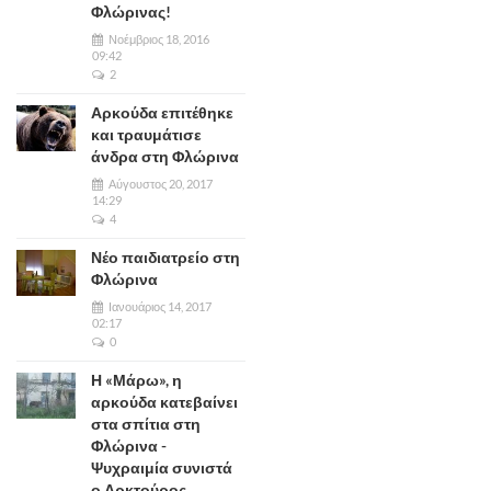
Φλώρινας!
Νοέμβριος 18, 2016
09:42
2
Αρκούδα επιτέθηκε
και τραυμάτισε
άνδρα στη Φλώρινα
Αύγουστος 20, 2017
14:29
4
Νέο παιδιατρείο στη
Φλώρινα
Ιανουάριος 14, 2017
02:17
0
Η «Μάρω», η
αρκούδα κατεβαίνει
στα σπίτια στη
Φλώρινα -
Ψυχραιμία συνιστά
ο Αρκτούρος