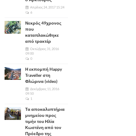
Απρίλιος 24, 2017 15:24
6
Νεκρός 49χρονος
που
καταπλακώθηκε
από τρακτέρ
Οκτώβριος 31, 2016
09:00
0
Η εκπομπή Happy
Traveller στη
Φλώρινα (video)
Δεκέμβριος 11, 2016
09:50
1
Τα αποκαλυπτήρια
μνημείου προς
τιμήν του Ηλία
Κωστένη από τον
Πρόεδρο της