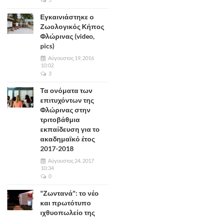
Εγκαινιάστηκε ο
Ζωολογικός Κήπος
Φλώρινας (video,
pics)
Αύγουστος 19, 2016
10:02
3
Τα ονόματα των
επιτυχόντων της
Φλώρινας στην
τριτοβάθμια
εκπαίδευση για το
ακαδημαϊκό έτος
2017-2018
Αύγουστος 24, 2017
10:34
0
"Ζωντανά": το νέο
και πρωτότυπο
ιχθυοπωλείο της