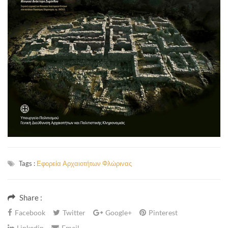
Tags :
Εφορεία Αρχαιοτήτων Φλώρινας
Share :
Facebook
Twitter
Google+
Pinterest
Linkedin
Email