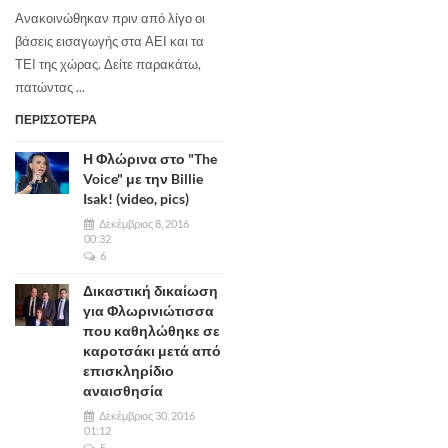
Ανακοινώθηκαν πριν από λίγο οι
βάσεις εισαγωγής στα ΑΕΙ και τα
ΤΕΙ της χώρας. Δείτε παρακάτω,
πατώντας ...
ΠΕΡΙΣΣΟΤΕΡΑ
Η Φλώρινα στο "The
Voice" με την Billie
Isak! (video, pics)
Δεκέμβριος 8, 2016
00:32
6
Δικαστική δικαίωση
για Φλωρινιώτισσα
που καθηλώθηκε σε
καροτσάκι μετά από
επισκληρίδιο
αναισθησία
Δεκέμβριος 30, 2016
01:12
5