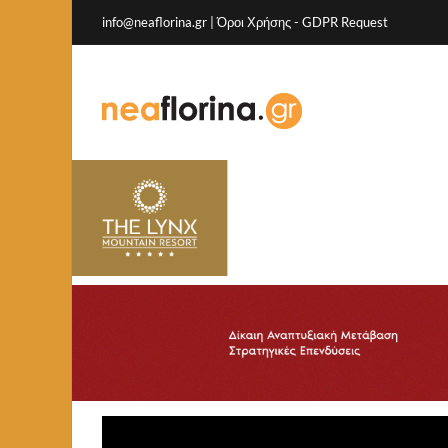
info@neaflorina.gr |
Όροι Χρήσης
-
GDPR Request