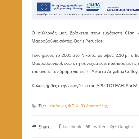
Ο σύλλογός μας βρίσκεται στην ευχάριστη θέση ν
Μαυροβούνιο σέντερ, Boris Perucica!
Γεννημένος το 2003 στο Νίκσιτς, με ύψος 2,10 μ., ο B
Μαυροβουνίου), ενώ στη συνέχεια εντυπωσίασε με τις ε
του άνοιξε τον δρόμο για τις ΗΠΑ και το Angelina Colleg
Καλώς ήρθες στην οικογένεια του ΑΡΙΣΤΟΤΕΛΗ, Boris! Ε
Tags :
Μπάσκετ
,
Φ.Σ.Φ. "Ο Αριστοτέλης"
Share :
Facebook
Twitter
Google+