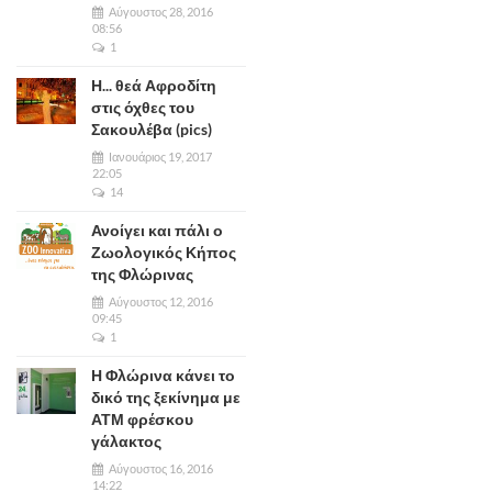
Αύγουστος 28, 2016
08:56
1
Η... θεά Αφροδίτη
στις όχθες του
Σακουλέβα (pics)
Ιανουάριος 19, 2017
22:05
14
Ανοίγει και πάλι ο
Ζωολογικός Κήπος
της Φλώρινας
Αύγουστος 12, 2016
09:45
1
Η Φλώρινα κάνει το
δικό της ξεκίνημα με
ΑΤΜ φρέσκου
γάλακτος
Αύγουστος 16, 2016
14:22