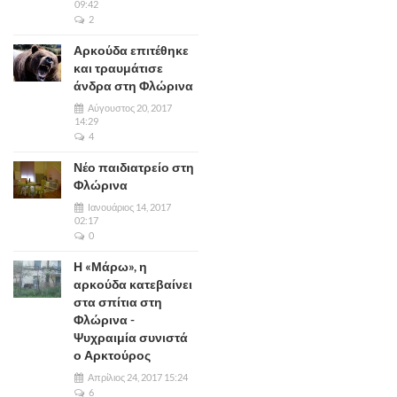
09:42
2
Αρκούδα επιτέθηκε
και τραυμάτισε
άνδρα στη Φλώρινα
Αύγουστος 20, 2017
14:29
4
Νέο παιδιατρείο στη
Φλώρινα
Ιανουάριος 14, 2017
02:17
0
Η «Μάρω», η
αρκούδα κατεβαίνει
στα σπίτια στη
Φλώρινα -
Ψυχραιμία συνιστά
ο Αρκτούρος
Απρίλιος 24, 2017 15:24
6