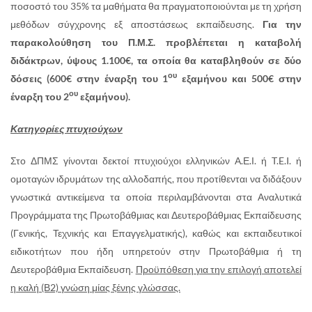
ποσοστό του 35% τα μαθήματα θα πραγματοποιούνται με τη χρήση
μεθόδων σύγχρονης εξ αποστάσεως εκπαίδευσης.
Για την
παρακολούθηση του Π.Μ.Σ. προβλέπεται η καταβολή
διδάκτρων, ύψους 1.100€, τα οποία θα καταβληθούν σε δύο
ου
δόσεις (600€ στην έναρξη του 1
εξαμήνου και 500€ στην
ου
έναρξη του 2
εξαμήνου).
Κατηγορίες πτυχιούχων
Στο ΔΠΜΣ γίνονται δεκτοί πτυχιούχοι ελληνικών Α.Ε.Ι. ή T.E.I. ή
ομοταγών ιδρυμάτων της αλλοδαπής, που προτίθενται να διδάξουν
γνωστικά αντικείμενα τα οποία περιλαμβάνονται στα Αναλυτικά
Προγράμματα της Πρωτοβάθμιας και Δευτεροβάθμιας Εκπαίδευσης
(Γενικής, Τεχνικής και Επαγγελματικής), καθώς και εκπαιδευτικοί
ειδικοτήτων που ήδη υπηρετούν στην Πρωτοβάθμια ή τη
Δευτεροβάθμια Εκπαίδευση.
Προϋπόθεση για την επιλογή αποτελεί
η καλή (Β2) γνώση μίας ξένης γλώσσας.