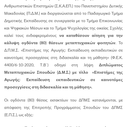
Ανθρωπιστικών Επιστημών (Σ.Κ.Α.ΕΠ.) του Πανεπιστημίου Δυτικής
Μακεδονίας (Π.Δ.Μ.) και διοργανώνεται από το Παιδαγωγικό Τμήμα
Δημοτικής Εκπαίδευσης σε συνεργασία με το Τμήμα Επικοινωνίας
και Ψηφιακών Μέσων και το Τμήμα Ψυχολογίας της οικείας Σχολής
καλεί τους ενδιαφερομένους
να καταθέσουν αίτηση για την
κάλυψη ογδόντα (80) θέσεων μεταπτυχιακών φοιτητών
. Το
Δ.Π.Μ.Σ. «Επιστήμες της Αγωγής: Εκπαίδευση εκπαιδευτικών σε
καινοτόμες προσεγγίσεις στη διδασκαλία και τη μάθηση» (Φ.Ε.Κ.
4400/6-10-2020, Τ.Β΄) οδηγεί στη λήψη
Διπλώματος
Μεταπτυχιακών Σπουδών (Δ.Μ.Σ.) με τίτλο «Επιστήμες της
Αγωγής: Εκπαίδευση εκπαιδευτικών σε καινοτόμες
προσεγγίσεις στη διδασκαλία και τη μάθηση».
Οι ογδόντα (80) θέσεις εισακτέων του ΔΠΜΣ κατανέμονται, με
απόφαση της Επιτροπής Προγράμματος Σπουδών του ΔΠΜΣ
(Ε.Π.Σ.), ως εξής: