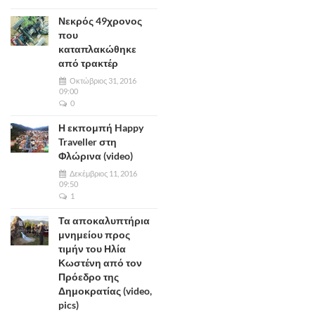
Νεκρός 49χρονος
που
καταπλακώθηκε
από τρακτέρ
Οκτώβριος 31, 2016
09:00
0
Η εκπομπή Happy
Traveller στη
Φλώρινα (video)
Δεκέμβριος 11, 2016
09:50
1
Τα αποκαλυπτήρια
μνημείου προς
τιμήν του Ηλία
Κωστένη από τον
Πρόεδρο της
Δημοκρατίας (video,
pics)