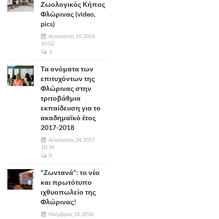
Ζωολογικός Κήπος
Φλώρινας (video,
pics)
Αύγουστος 19, 2016
10:02
3
Τα ονόματα των
επιτυχόντων της
Φλώρινας στην
τριτοβάθμια
εκπαίδευση για το
ακαδημαϊκό έτος
2017-2018
Αύγουστος 24, 2017
10:34
0
"Ζωντανά": το νέο
και πρωτότυπο
ιχθυοπωλείο της
Φλώρινας!
Νοέμβριος 18, 2016