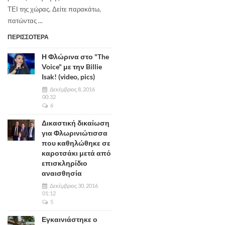
ΤΕΙ της χώρας. Δείτε παρακάτω,
πατώντας ...
ΠΕΡΙΣΣΟΤΕΡΑ
Η Φλώρινα στο "The
Voice" με την Billie
Isak! (video, pics)
Δεκέμβριος 8, 2016
00:32
6
Δικαστική δικαίωση
για Φλωρινιώτισσα
που καθηλώθηκε σε
καροτσάκι μετά από
επισκληρίδιο
αναισθησία
Δεκέμβριος 30, 2016
01:12
5
Εγκαινιάστηκε ο