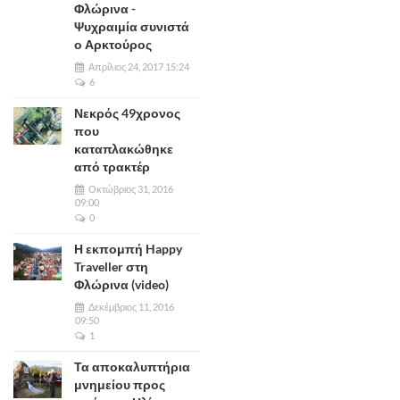
Φλώρινα -
Ψυχραιμία συνιστά
ο Αρκτούρος
Απρίλιος 24, 2017 15:24
6
Νεκρός 49χρονος
που
καταπλακώθηκε
από τρακτέρ
Οκτώβριος 31, 2016
09:00
0
Η εκπομπή Happy
Traveller στη
Φλώρινα (video)
Δεκέμβριος 11, 2016
09:50
1
Τα αποκαλυπτήρια
μνημείου προς