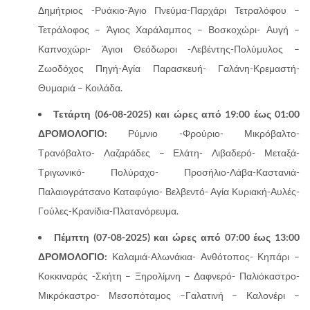
Δημήτριος -Ρυάκιο-Άγιο Πνεύμα-Παρχάρι Τετραλόφου –
Τετράλοφος – Άγιος Χαράλαμπος – Βοσκοχώρι- Αυγή –
Καπνοχώρι- Άγιοι Θεόδωροι -Λεβέντης-Πολύμυλος –
Ζωοδόχος Πηγή-Αγία Παρασκευή- Γαλάνη-Κρεμαστή-
Θυμαριά – Κοιλάδα.
Τετάρτη (06-08-2025) και ώρες από 19:00 έως 01:00
ΔΡΟΜΟΛΟΓΙΟ:
Ρύμνιο -Φρούριο- Μικρόβαλτο-
Τρανόβαλτο- Λαζαράδες – Ελάτη- Λιβαδερό- Μεταξά-
Τριγωνικό- Πολύραχο- Προσήλιο-Λάβα-Καστανιά-
Παλαιογράτσανο Καταφύγιο- Βελβεντό- Αγία Κυριακή-Αυλές-
Γούλες-Κρανίδια-Πλατανόρευμα.
Πέμπτη (07-08-2025) και ώρες από 07:00 έως 13:00
ΔΡΟΜΟΛΟΓΙΟ:
Καλαμιά-Αλωνάκια- Ανθότοπος- Κηπάρι –
Κοκκιναράς -Σκήτη – Ξηρολίμνη – Δαφνερό- Παλιόκαστρο-
Μικρόκαστρο- Μεσοπόταμος –Γαλατινή – Καλονέρι –