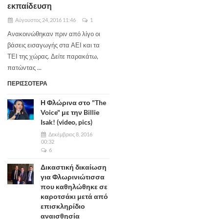
εκπαίδευση
Αύγουστος 24, 2016 11:46
1
Ανακοινώθηκαν πριν από λίγο οι
βάσεις εισαγωγής στα ΑΕΙ και τα
ΤΕΙ της χώρας. Δείτε παρακάτω,
πατώντας ...
ΠΕΡΙΣΣΟΤΕΡΑ
Η Φλώρινα στο "The
Voice" με την Billie
Isak! (video, pics)
Δεκέμβριος 8, 2016
00:32
6
Δικαστική δικαίωση
για Φλωρινιώτισσα
που καθηλώθηκε σε
καροτσάκι μετά από
επισκληρίδιο
αναισθησία