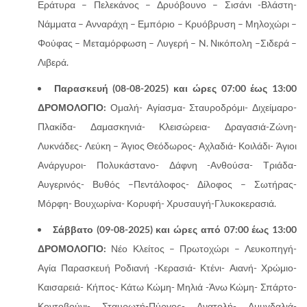
Εράτυρα – Πελεκάνος – Δρυόβουνο – Σισάνι -Βλάστη-
Νάμματα – Ανναράχη – Εμπόριο – Κρυόβρυση – Μηλοχώρι –
Φούφας – Μεταμόρφωση – Λυγερή – N. Νικόπολη –Σιδερά –
Λιβερά.
Παρασκευή (08-08-2025) και ώρες 07:00 έως 13:00
ΔΡΟΜΟΛΟΓΙΟ:
Ομαλή- Αγίασμα- Σταυροδρόμι- Διχείμαρο-
Πλακίδα- Δαμασκηνιά- Κλεισώρεια- Δραγασιά-Ζώνη-
Λυκνάδες- Λεύκη – Άγιος Θεόδωρος- Αχλαδιά- Κοιλάδι- Άγιοι
Ανάργυροι- Πολυκάστανο- Δάφνη -Ανθούσα- Τριάδα-
Αυγερινός- Βυθός –Πεντάλοφος- Δίλοφος – Σωτήρας-
Μόρφη- Βουχωρίνα- Κορυφή- Χρυσαυγή-Γλυκοκερασιά.
Σάββατο (09-08-2025) και ώρες από 07:00 έως 13:00
ΔΡΟΜΟΛΟΓΙΟ:
Νέο Κλείτος – Πρωτοχώρι – Λευκοπηγή-
Αγία Παρασκευή Ροδιανή -Κερασιά- Κτένι- Αιανή- Χρώμιο-
Καισαρειά- Κήπος- Κάτω Κώμη- Μηλιά -Άνω Κώμη- Σπάρτο-
Κοντοβούνι- Σταυρωτή-Πύργος- Ανατολή- Αμυγδαλιά-