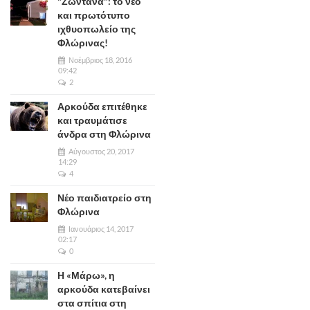
"Ζωντανά": το νέο
και πρωτότυπο
ιχθυοπωλείο της
Φλώρινας!
Νοέμβριος 18, 2016
09:42
2
Αρκούδα επιτέθηκε
και τραυμάτισε
άνδρα στη Φλώρινα
Αύγουστος 20, 2017
14:29
4
Νέο παιδιατρείο στη
Φλώρινα
Ιανουάριος 14, 2017
02:17
0
Η «Μάρω», η
αρκούδα κατεβαίνει
στα σπίτια στη