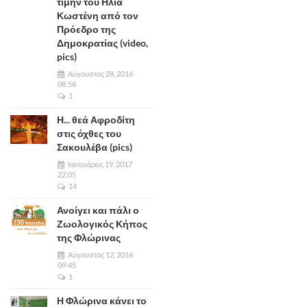
τιμήν του Ηλία
Κωστένη από τον
Πρόεδρο της
Δημοκρατίας (video,
pics)
Αύγουστος 28, 2016
08:56
1
Η... θεά Αφροδίτη
στις όχθες του
Σακουλέβα (pics)
Ιανουάριος 19, 2017
22:05
14
Ανοίγει και πάλι ο
Ζωολογικός Κήπος
της Φλώρινας
Αύγουστος 12, 2016
09:45
1
Η Φλώρινα κάνει το