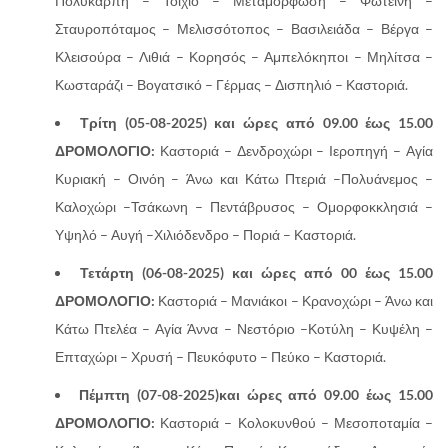
Πολυκάρπη – Τοιχιό – Μεταμόρφωση – Φωτεινή –
Σταυροπόταμος – Μελισσότοπος – Βασιλειάδα – Βέργα –
Κλεισούρα – Λιθιά – Κορησός – Αμπελόκηποι – Μηλίτσα –
Κωσταράζι – Βογατσικό – Γέρμας – Δισπηλιό – Καστοριά.
Τρίτη (05-08-2025) και ώρες από 09.00 έως 15.00
ΔΡΟΜΟΛΟΓΙΟ:
Καστοριά – Δενδροχώρι – Ιεροπηγή – Αγία
Κυριακή – Οινόη – Άνω και Κάτω Πτεριά –Πολυάνεμος –
Καλοχώρι –Τσάκωνη – Πεντάβρυσος – Ομορφοκκλησιά –
Υψηλό – Αυγή –Χιλιόδενδρο – Ποριά – Καστοριά.
Τετάρτη (06
-08-2025) και ώρες από 00 έως 15.00
ΔΡΟΜΟΛΟΓΙΟ:
Καστοριά – Μανιάκοι – Κρανοχώρι – Άνω και
Κάτω Πτελέα – Αγία Άννα – Νεστόριο –Κοτύλη – Κυψέλη –
Επταχώρι – Χρυσή – Πευκόφυτο – Πεύκο – Καστοριά.
Πέμπτη
(07-08-2025)και ώρες από 09.00 έως 15.00
ΔΡΟΜΟΛΟΓΙΟ:
Καστοριά – Κολοκυνθού – Μεσοποταμία –