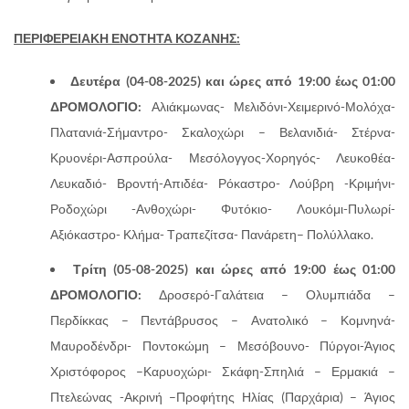
ΠΕΡΙΦΕΡΕΙΑΚΗ ΕΝΟΤΗΤΑ ΚΟΖΑΝΗΣ:
Δευτέρα (04-08-2025) και ώρες από 19:00 έως 01:00
ΔΡΟΜΟΛΟΓΙΟ:
Αλιάκμωνας- Μελιδόνι-Χειμερινό-Μολόχα-
Πλατανιά-Σήμαντρο- Σκαλοχώρι – Βελανιδιά- Στέρνα-
Κρυονέρι-Ασπρούλα- Μεσόλογγος-Χορηγός- Λευκοθέα-
Λευκαδιό- Βροντή-Απιδέα- Ρόκαστρο- Λούβρη -Κριμήνι-
Ροδοχώρι -Ανθοχώρι- Φυτόκιο- Λουκόμι-Πυλωρί-
Αξιόκαστρο- Κλήμα- Τραπεζίτσα- Πανάρετη– Πολύλλακο.
Τρίτη (05-08-2025) και ώρες από 19:00 έως 01:00
ΔΡΟΜΟΛΟΓΙΟ:
Δροσερό-Γαλάτεια – Ολυμπιάδα –
Περδίκκας – Πεντάβρυσος – Ανατολικό – Κομνηνά-
Μαυροδένδρι- Ποντοκώμη – Μεσόβουνο- Πύργοι-Άγιος
Χριστόφορος –Καρυοχώρι- Σκάφη-Σπηλιά – Ερμακιά –
Πτελεώνας -Ακρινή –Προφήτης Ηλίας (Παρχάρια) – Άγιος