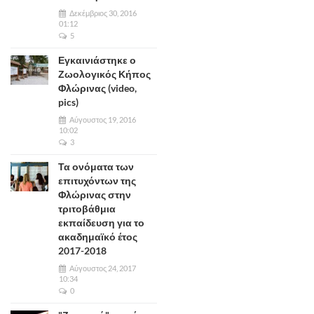
Δεκέμβριος 30, 2016
01:12
5
Εγκαινιάστηκε ο
Ζωολογικός Κήπος
Φλώρινας (video,
pics)
Αύγουστος 19, 2016
10:02
3
Τα ονόματα των
επιτυχόντων της
Φλώρινας στην
τριτοβάθμια
εκπαίδευση για το
ακαδημαϊκό έτος
2017-2018
Αύγουστος 24, 2017
10:34
0