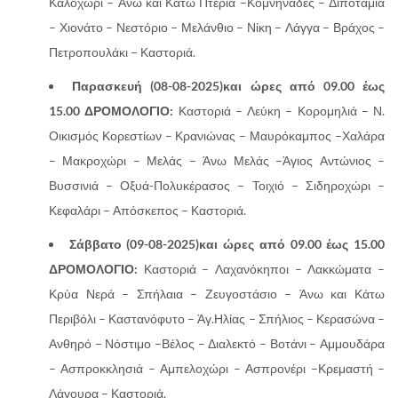
Καλοχώρι – Άνω και Κάτω Πτεριά –Κομνηνάδες – Διποταμία
– Χιονάτο – Νεστόριο – Μελάνθιο – Νίκη – Λάγγα – Βράχος –
Πετροπουλάκι – Καστοριά.
Παρασκευή (08-08-2025)και ώρες από 09.00 έως
15.00 ΔΡΟΜΟΛΟΓΙΟ:
Καστοριά – Λεύκη – Κορομηλιά – Ν.
Οικισμός Κορεστίων – Κρανιώνας – Μαυρόκαμπος –Χαλάρα
– Μακροχώρι – Μελάς – Άνω Μελάς –Άγιος Αντώνιος –
Βυσσινιά – Οξυά-Πολυκέρασος – Τοιχιό – Σιδηροχώρι –
Κεφαλάρι – Απόσκεπος – Καστοριά.
Σάββατο (09-08-2025)και ώρες από 09.00 έως 15.00
ΔΡΟΜΟΛΟΓΙΟ:
Καστοριά – Λαχανόκηποι – Λακκώματα –
Κρύα Νερά – Σπήλαια – Ζευγοστάσιο – Άνω και Κάτω
Περιβόλι – Καστανόφυτο – Άγ.Ηλίας – Σπήλιος – Κερασώνα –
Ανθηρό – Νόστιμο –Βέλος – Διαλεκτό – Βοτάνι – Αμμουδάρα
– Ασπροκκλησιά – Αμπελοχώρι – Ασπρονέρι –Κρεμαστή –
Λάγουρα – Καστοριά.