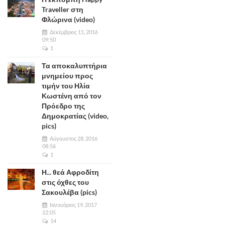
Traveller στη
Φλώρινα (video)
Δεκέμβριος 11, 2016
09:50
1
Τα αποκαλυπτήρια
μνημείου προς
τιμήν του Ηλία
Κωστένη από τον
Πρόεδρο της
Δημοκρατίας (video,
pics)
Αύγουστος 28, 2016
08:56
1
Η... θεά Αφροδίτη
στις όχθες του
Σακουλέβα (pics)
Ιανουάριος 19, 2017
22:05
14