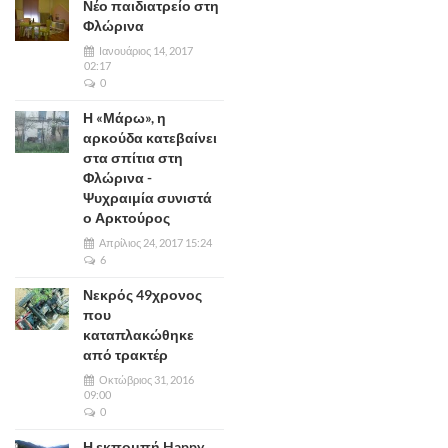
Νέο παιδιατρείο στη
Φλώρινα
Ιανουάριος 14, 2017
02:17
0
Η «Μάρω», η
αρκούδα κατεβαίνει
στα σπίτια στη
Φλώρινα -
Ψυχραιμία συνιστά
ο Αρκτούρος
Απρίλιος 24, 2017 15:24
6
Νεκρός 49χρονος
που
καταπλακώθηκε
από τρακτέρ
Οκτώβριος 31, 2016
09:00
0
Η εκπομπή Happy