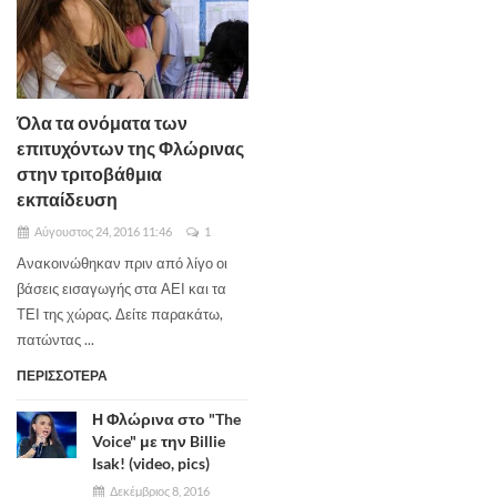
Όλα τα ονόματα των
επιτυχόντων της Φλώρινας
στην τριτοβάθμια
εκπαίδευση
Αύγουστος 24, 2016 11:46
1
Ανακοινώθηκαν πριν από λίγο οι
βάσεις εισαγωγής στα ΑΕΙ και τα
ΤΕΙ της χώρας. Δείτε παρακάτω,
πατώντας ...
ΠΕΡΙΣΣΟΤΕΡΑ
Η Φλώρινα στο "The
Voice" με την Billie
Isak! (video, pics)
Δεκέμβριος 8, 2016