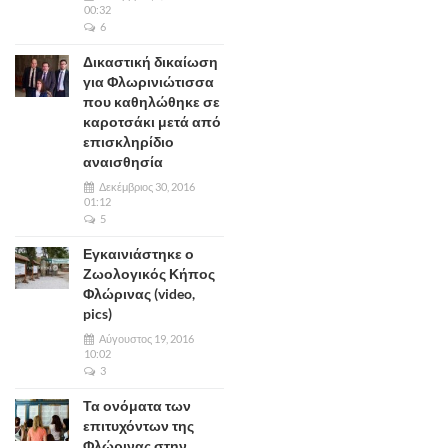
00:32
6
Δικαστική δικαίωση
για Φλωρινιώτισσα
που καθηλώθηκε σε
καροτσάκι μετά από
επισκληρίδιο
αναισθησία
Δεκέμβριος 30, 2016
01:12
5
Εγκαινιάστηκε ο
Ζωολογικός Κήπος
Φλώρινας (video,
pics)
Αύγουστος 19, 2016
10:02
3
Τα ονόματα των
επιτυχόντων της
Φλώρινας στην