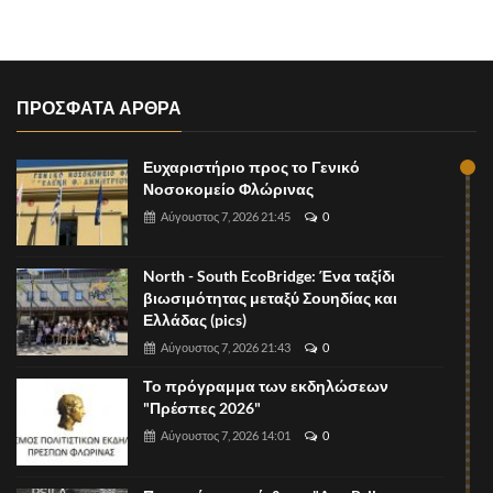
ΠΡΟΣΦΑΤΑ ΑΡΘΡΑ
Ευχαριστήριο προς το Γενικό
Νοσοκομείο Φλώρινας
Αύγουστος 7, 2026 21:45
0
North - South EcoBridge: Ένα ταξίδι
βιωσιμότητας μεταξύ Σουηδίας και
Ελλάδας (pics)
Αύγουστος 7, 2026 21:43
0
Το πρόγραμμα των εκδηλώσεων
"Πρέσπες 2026"
Αύγουστος 7, 2026 14:01
0