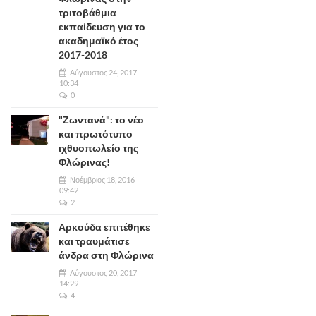
τριτοβάθμια
εκπαίδευση για το
ακαδημαϊκό έτος
2017-2018
Αύγουστος 24, 2017
10:34
0
"Ζωντανά": το νέο
και πρωτότυπο
ιχθυοπωλείο της
Φλώρινας!
Νοέμβριος 18, 2016
09:42
2
Αρκούδα επιτέθηκε
και τραυμάτισε
άνδρα στη Φλώρινα
Αύγουστος 20, 2017
14:29
4