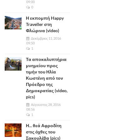
09:00
0
Η εκπομπή Happy
Traveller στη
Φλώρινα (video)
Δεκέμβριος 11, 2016
09:50
1
Τα αποκαλυπτήρια
μνημείου προς
τιμήν του Ηλία
Κωστένη από τον
Πρόεδρο της
Δημοκρατίας (video,
pics)
Αύγουστος 28, 2016
08:56
1
Η... θεά Αφροδίτη
στις όχθες του
Σακουλέβα (pics)