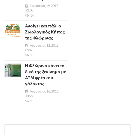
Ιανουάριος 19, 2017
22:05
14
Ανοίγει και πάλι ο
Ζωολογικός Κήπος
της Φλώρινας
Αύγουστος 12, 2016
09:45
1
Η Φλώρινα κάνει το
δικό της ξεκίνημα με
ΑΤΜ φρέσκου
γάλακτος
Αύγουστος 16, 2016
14:22
1