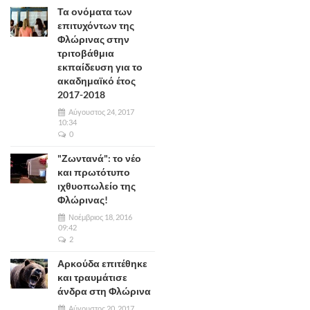
Τα ονόματα των
επιτυχόντων της
Φλώρινας στην
τριτοβάθμια
εκπαίδευση για το
ακαδημαϊκό έτος
2017-2018
Αύγουστος 24, 2017
10:34
0
"Ζωντανά": το νέο
και πρωτότυπο
ιχθυοπωλείο της
Φλώρινας!
Νοέμβριος 18, 2016
09:42
2
Αρκούδα επιτέθηκε
και τραυμάτισε
άνδρα στη Φλώρινα
Αύγουστος 20, 2017