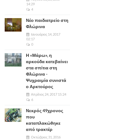
14:29
4
Νέο παιδιατρείο στη
Φλώρινα
Ιανουάριος 14, 2017
02:17
0
Η «Μάρω», η
αρκούδα κατεβαίνει
στα σπίτια στη
Φλώρινα -
Ψυχραιμία συνιστά
ο Αρκτούρος
Απρίλιος 24, 2017 15:24
6
Νεκρός 49χρονος
που
καταπλακώθηκε
από τρακτέρ
Οκτώβριος 31, 2016