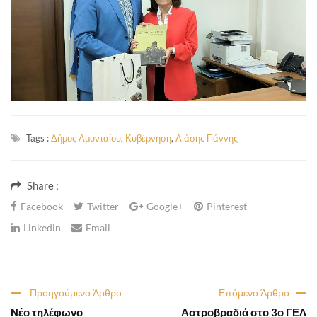
Tags :
Δήμος Αμυνταίου
,
Κυβέρνηση
,
Λιάσης Γιάννης
Share :
Facebook
Twitter
Google+
Pinterest
Linkedin
Email
Προηγούμενο Άρθρο
Επόμενο Άρθρο
Νέο τηλέφωνο
Αστροβραδιά στο 3ο ΓΕΛ