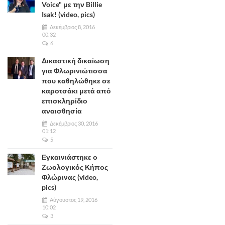
Voice" με την Billie
Isak! (video, pics)
Δεκέμβριος 8, 2016
00:32
6
Δικαστική δικαίωση
για Φλωρινιώτισσα
που καθηλώθηκε σε
καροτσάκι μετά από
επισκληρίδιο
αναισθησία
Δεκέμβριος 30, 2016
01:12
5
Εγκαινιάστηκε ο
Ζωολογικός Κήπος
Φλώρινας (video,
pics)
Αύγουστος 19, 2016
10:02
3