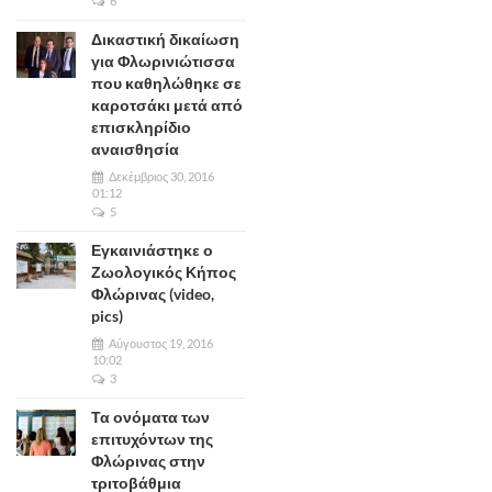
6
Δικαστική δικαίωση
για Φλωρινιώτισσα
που καθηλώθηκε σε
καροτσάκι μετά από
επισκληρίδιο
αναισθησία
Δεκέμβριος 30, 2016
01:12
5
Εγκαινιάστηκε ο
Ζωολογικός Κήπος
Φλώρινας (video,
pics)
Αύγουστος 19, 2016
10:02
3
Τα ονόματα των
επιτυχόντων της
Φλώρινας στην
τριτοβάθμια