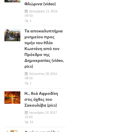
Φλώρινα (video)
Δεκέμβριος 11, 2016
09:50
1
Τα αποκαλυπτήρια
μνημείου προς
τιμήν του Ηλία
Κωστένη από τον
Πρόεδρο της
Δημοκρατίας (video,
pics)
Αύγουστος 28, 2016
08:56
1
Η... θεά Αφροδίτη
στις όχθες του
Σακουλέβα (pics)
Ιανουάριος 19, 2017
22:05
14