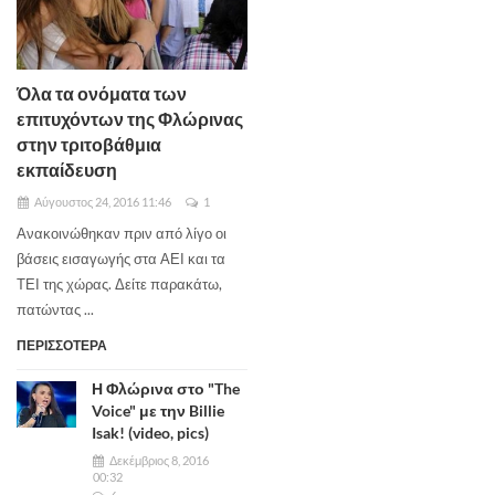
Όλα τα ονόματα των
επιτυχόντων της Φλώρινας
στην τριτοβάθμια
εκπαίδευση
Αύγουστος 24, 2016 11:46
1
Ανακοινώθηκαν πριν από λίγο οι
βάσεις εισαγωγής στα ΑΕΙ και τα
ΤΕΙ της χώρας. Δείτε παρακάτω,
πατώντας ...
ΠΕΡΙΣΣΟΤΕΡΑ
Η Φλώρινα στο "The
Voice" με την Billie
Isak! (video, pics)
Δεκέμβριος 8, 2016
00:32