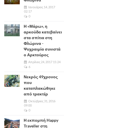
Ιανουάριος 14, 2017
02:17
0
Η «Μάρω», η
αρκούδα κατεβαίνει
στα σπίτια στη
Φλώρινα -
Ψυχραιμία συνιστά
ο Αρκτούρος
Απρίλιος 24, 2017 15:24
6
Νεκρός 49χρονος
που
καταπλακώθηκε
από τρακτέρ
Οκτώβριος 31, 2016
09:00
0
Η εκπομπή Happy
Traveller στη