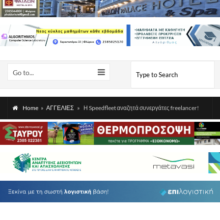
Go to...
Home
»
ΑΓΓΕΛΙΕΣ
»
Η Speedfleet αναζητά συνεργάτες freelancer!