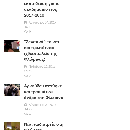
εκπαίδευση για το
ακαδημαϊκό έτος
2017-2018
Αύγουστος 24, 2017
10:34
0
"Ζωντανά": το νέο
και πρωτότυπο
ιχθυοπωλείο της
Φλώρινας!
Νοέμβριος 18, 2016
09:42
2
Αρκούδα επιτέθηκε
και τραυμάτισε
άνδρα στη Φλώρινα
Αύγουστος 20, 2017
14:29
4
Νέο παιδιατρείο στη
Φλώρινα