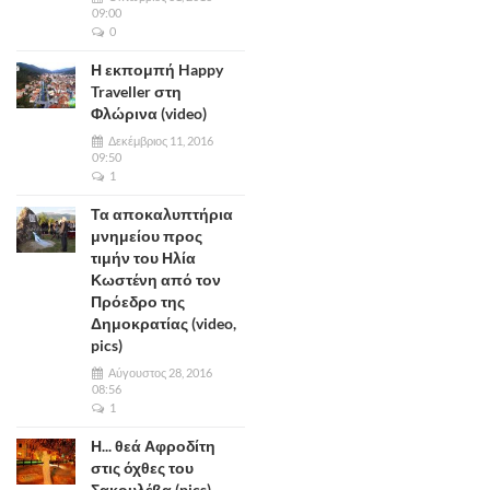
09:00
0
Η εκπομπή Happy
Traveller στη
Φλώρινα (video)
Δεκέμβριος 11, 2016
09:50
1
Τα αποκαλυπτήρια
μνημείου προς
τιμήν του Ηλία
Κωστένη από τον
Πρόεδρο της
Δημοκρατίας (video,
pics)
Αύγουστος 28, 2016
08:56
1
Η... θεά Αφροδίτη
στις όχθες του
Σακουλέβα (pics)