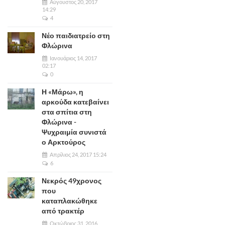
Αύγουστος 20, 2017
14:29
4
Νέο παιδιατρείο στη
Φλώρινα
Ιανουάριος 14, 2017
02:17
0
Η «Μάρω», η
αρκούδα κατεβαίνει
στα σπίτια στη
Φλώρινα -
Ψυχραιμία συνιστά
ο Αρκτούρος
Απρίλιος 24, 2017 15:24
6
Νεκρός 49χρονος
που
καταπλακώθηκε
από τρακτέρ
Οκτώβριος 31, 2016