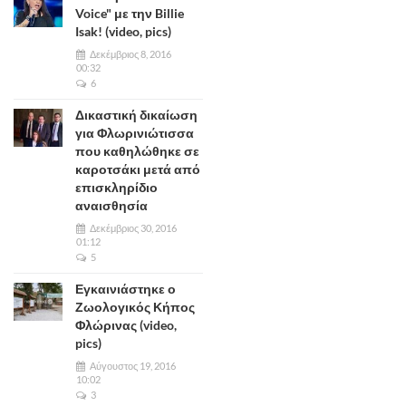
Voice" με την Billie
Isak! (video, pics)
Δεκέμβριος 8, 2016
00:32
6
Δικαστική δικαίωση
για Φλωρινιώτισσα
που καθηλώθηκε σε
καροτσάκι μετά από
επισκληρίδιο
αναισθησία
Δεκέμβριος 30, 2016
01:12
5
Εγκαινιάστηκε ο
Ζωολογικός Κήπος
Φλώρινας (video,
pics)
Αύγουστος 19, 2016
10:02
3