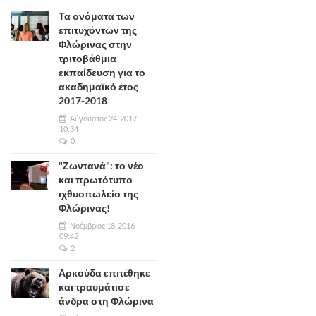
Τα ονόματα των
επιτυχόντων της
Φλώρινας στην
τριτοβάθμια
εκπαίδευση για το
ακαδημαϊκό έτος
2017-2018
Αύγουστος 24, 2017
10:34
0
"Ζωντανά": το νέο
και πρωτότυπο
ιχθυοπωλείο της
Φλώρινας!
Νοέμβριος 18, 2016
09:42
2
Αρκούδα επιτέθηκε
και τραυμάτισε
άνδρα στη Φλώρινα