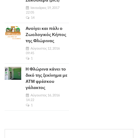
Ιανουάριος 19, 2017
22:05
14
Ανοίγει και πάλι ο
Ζωολογικός Κήπος
της Φλώρινας
Αύγουστος 12, 2016
09:45
1
Η Φλώρινα κάνει το
δικό της ξεκίνημα με
ΑΤΜ φρέσκου
γάλακτος
Αύγουστος 16, 2016
14:22
1