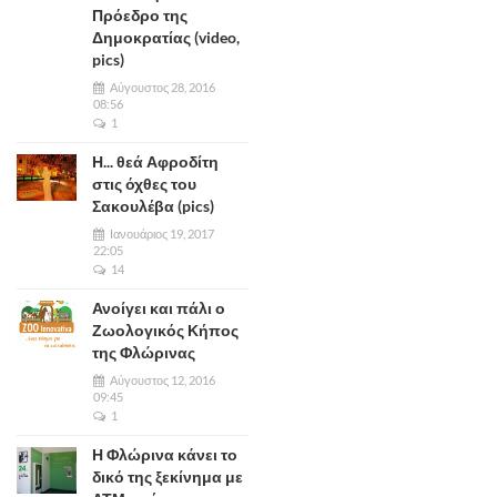
Πρόεδρο της
Δημοκρατίας (video,
pics)
Αύγουστος 28, 2016
08:56
1
Η... θεά Αφροδίτη
στις όχθες του
Σακουλέβα (pics)
Ιανουάριος 19, 2017
22:05
14
Ανοίγει και πάλι ο
Ζωολογικός Κήπος
της Φλώρινας
Αύγουστος 12, 2016
09:45
1
Η Φλώρινα κάνει το
δικό της ξεκίνημα με