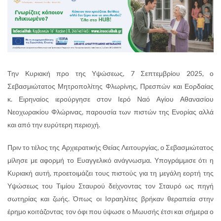
Την Κυριακή προ της Υψώσεως, 7 Σεπτεμβρίου 2025, ο
Σεβασμιώτατος Μητροπολίτης Φλωρίνης, Πρεσπών και Εορδαίας
κ. Ειρηναίος ιερούργησε στον Ιερό Ναό Αγίου Αθανασίου
Νεοχωρακίου Φλώρινας, παρουσία των πιστών της Ενορίας αλλά
και από την ευρύτερη περιοχή.
Πριν το τέλος της Αρχιερατικής Θείας Λειτουργίας, ο Σεβασμιώτατος
μίλησε με αφορμή το Ευαγγελικό ανάγνωσμα. Υπογράμμισε ότι η
Κυριακή αυτή, προετοιμάζει τους πιστούς για τη μεγάλη εορτή της
Υψώσεως του Τιμίου Σταυρού δείχνοντας τον Σταυρό ως πηγή
σωτηρίας και ζωής. Όπως οι Ισραηλίτες βρήκαν θεραπεία στην
έρημο κοιτάζοντας τον όφι που ύψωσε ο Μωυσής έτσι και σήμερα ο