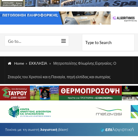
Go to...
Home
»
ΕΚΚΛΗΣΙΑ
»
Μητροπολίτης Φλωρίνης Ειρηναίος: Ο
Σταυρός του Χριστού και η Παναγία, πηγή ελπίδας και σωτηρίας