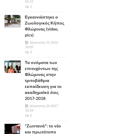
01:12
5
Εγκαινιάστηκε ο
Ζωολογικός Κήπος
Φλώρινας (video,
pics)
Αύγουστος 19, 2016
10:02
3
Τα ονόματα των
επιτυχόντων της
Φλώρινας στην
τριτοβάθμια
εκπαίδευση για το
ακαδημαϊκό έτος
2017-2018
Αύγουστος 24, 2017
10:34
0
"Ζωντανά": το νέο
και πρωτότυπο