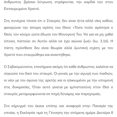
άνθρωπος βρίσκει λύτρωση στρέφοντας την καρδιά του στον
Εσταυρωμένο Χριστό.
Στη συνέχεια τόνισε ότι ο Σταυρός δεν είναι ήττα αλλά νίκη καθώς
φανερώνει την άπειρη αγάπη του Θεού «Τόσο πολύ αγάπησε ο
Θεός τον κόσμο ώστε έδωσε τον Μονογενή Του Υιό για να μη χαθεί
όποιος πιστεύει σε Αυτόν αλλά να έχει αιώνια ζωή» (Ιω. 3,16). Η
πίστη πρόσθεσε δεν είναι θεωρία αλλά ζωντανή σχέση με τον
Χριστό που σταυρώθηκε και αναστήθηκε.
Ο Σεβασμιώτατος επεσήμανε ακόμη ότι κάθε άνθρωπος καλείται να
σηκώσει τον δικό του σταυρό. Οι γονείς με την αγωγή των παιδιών,
οι νέοι με τον αγώνα της αρετής και οι ηλικιωμένοι με την υπομονή
στις δοκιμασίες. Όταν αυτό γίνεται με εμπιστοσύνη στον Θεό ο
σταυρός μεταμορφώνεται σε πηγή δύναμης και παρηγοριάς.
Στο κήρυγμά του έκανε επίσης και αναφορά στην Παναγία της
οποίας η Εκκλησία τιμά τη Γέννηση την επόμενη ημέρα Δευτέρα 8