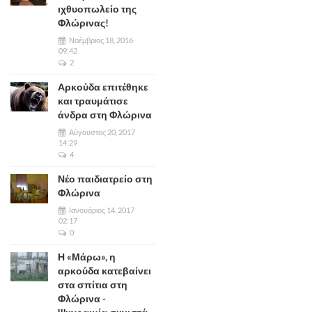
ιχθυοπωλείο της
Φλώρινας!
Νοέμβριος 18, 2016
09:42
2
Αρκούδα επιτέθηκε
και τραυμάτισε
άνδρα στη Φλώρινα
Αύγουστος 20, 2017
14:29
4
Νέο παιδιατρείο στη
Φλώρινα
Ιανουάριος 14, 2017
02:17
0
Η «Μάρω», η
αρκούδα κατεβαίνει
στα σπίτια στη
Φλώρινα -