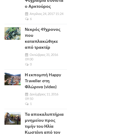
Ψυχραιμία συνιστά
ο Αρκτούρος
Απρίλιος 24, 2017 15:24
6
Νεκρός 49χρονος
που
καταπλακώθηκε
από τρακτέρ
Οκτώβριος 31, 2016
09:00
0
Η εκπομπή Happy
Traveller στη
Φλώρινα (video)
Δεκέμβριος 11, 2016
09:50
1
Τα αποκαλυπτήρια
μνημείου προς
τιμήν του Ηλία
Κωστένη από τον