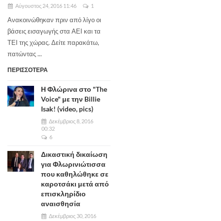
Αύγουστος 24, 2016 11:46
1
Ανακοινώθηκαν πριν από λίγο οι
βάσεις εισαγωγής στα ΑΕΙ και τα
ΤΕΙ της χώρας. Δείτε παρακάτω,
πατώντας ...
ΠΕΡΙΣΣΟΤΕΡΑ
Η Φλώρινα στο "The
Voice" με την Billie
Isak! (video, pics)
Δεκέμβριος 8, 2016
00:32
6
Δικαστική δικαίωση
για Φλωρινιώτισσα
που καθηλώθηκε σε
καροτσάκι μετά από
επισκληρίδιο
αναισθησία
Δεκέμβριος 30, 2016