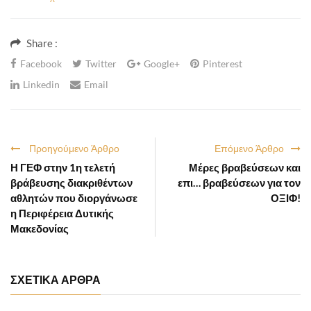
Share :
Facebook
Twitter
Google+
Pinterest
Linkedin
Email
Προηγούμενο Άρθρο
Επόμενο Άρθρο
Η ΓΕΦ στην 1η τελετή
Μέρες βραβεύσεων και
βράβευσης διακριθέντων
επι… βραβεύσεων για τον
αθλητών που διοργάνωσε
ΟΞΙΦ!
η Περιφέρεια Δυτικής
Μακεδονίας
ΣΧΕΤΙΚΑ ΑΡΘΡΑ