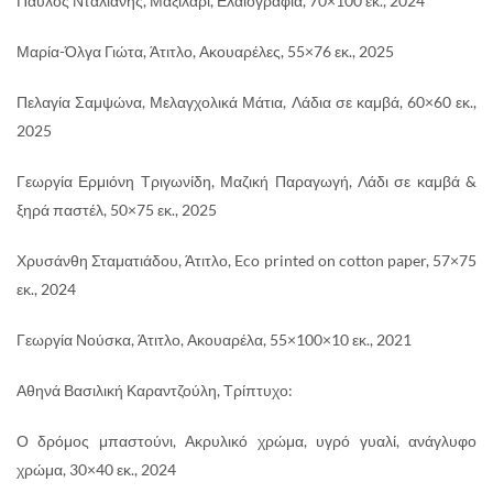
Παύλος Νταλιανής, Μαξιλάρι, Ελαιογραφία, 70×100 εκ., 2024
Μαρία-Όλγα Γιώτα, Άτιτλο, Ακουαρέλες, 55×76 εκ., 2025
Πελαγία Σαμψώνα, Μελαγχολικά Μάτια, Λάδια σε καμβά, 60×60 εκ.,
2025
Γεωργία Ερμιόνη Τριγωνίδη, Μαζική Παραγωγή, Λάδι σε καμβά &
ξηρά παστέλ, 50×75 εκ., 2025
Χρυσάνθη Σταματιάδου, Άτιτλο, Eco printed on cotton paper, 57×75
εκ., 2024
Γεωργία Νούσκα, Άτιτλο, Ακουαρέλα, 55×100×10 εκ., 2021
Αθηνά Βασιλική Καραντζούλη, Τρίπτυχο:
Ο δρόμος μπαστούνι, Ακρυλικό χρώμα, υγρό γυαλί, ανάγλυφο
χρώμα, 30×40 εκ., 2024