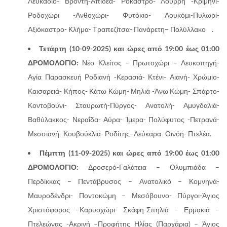
Λευκαδιό- Βροντή-Απιδέα- Ρόκαστρο- Λούβρη -Κριμήνι-
Ροδοχώρι -Ανθοχώρι- Φυτόκιο- Λουκόμι-Πυλωρί-
Αξιόκαστρο- Κλήμα- Τραπεζίτσα- Πανάρετη– Πολύλλακο .
Τετάρτη (10-09-2025) και ώρες από 19:00 έως 01:00
ΔΡΟΜΟΛΟΓΙΟ:
Νέο Κλείτος – Πρωτοχώρι – Λευκοπηγή-
Αγία Παρασκευή Ροδιανή -Κερασιά- Κτένι- Αιανή- Χρώμιο-
Καισαρειά- Κήπος- Κάτω Κώμη- Μηλιά -Άνω Κώμη- Σπάρτο-
Κοντοβούνι- Σταυρωτή-Πύργος- Ανατολή- Αμυγδαλιά-
Βαθύλακκος- Νεραΐδα- Αύρα- Ίμερα- Πολύφυτος -Πετρανά-
Μεσσιανή- Κουβούκλια- Ροδίτης- Λεύκαρα- Οινόη- Πτελέα.
Πέμπτη (11-09-2025) και ώρες από 19:00 έως 01:00
ΔΡΟΜΟΛΟΓΙΟ:
Δροσερό-Γαλάτεια – Ολυμπιάδα –
Περδίκκας – Πεντάβρυσος – Ανατολικό – Κομνηνά-
Μαυροδένδρι- Ποντοκώμη – Μεσόβουνο- Πύργοι-Άγιος
Χριστόφορος –Καρυοχώρι- Σκάφη-Σπηλιά – Ερμακιά –
Πτελεώνας -Ακρινή –Προφήτης Ηλίας (Παρχάρια) – Άγιος