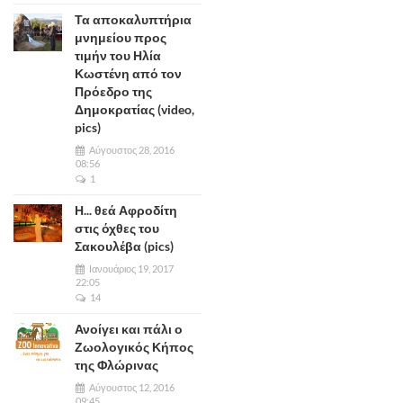
Τα αποκαλυπτήρια
μνημείου προς
τιμήν του Ηλία
Κωστένη από τον
Πρόεδρο της
Δημοκρατίας (video,
pics)
Αύγουστος 28, 2016
08:56
1
Η... θεά Αφροδίτη
στις όχθες του
Σακουλέβα (pics)
Ιανουάριος 19, 2017
22:05
14
Ανοίγει και πάλι ο
Ζωολογικός Κήπος
της Φλώρινας
Αύγουστος 12, 2016
09:45