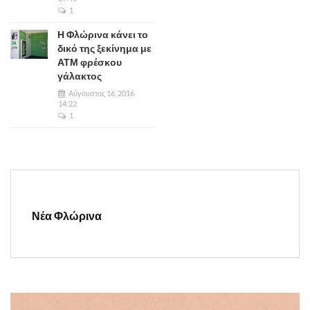
1
Η Φλώρινα κάνει το
δικό της ξεκίνημα με
ΑΤΜ φρέσκου
γάλακτος
Αύγουστος 16, 2016
14:22
1
Νέα Φλώρινα