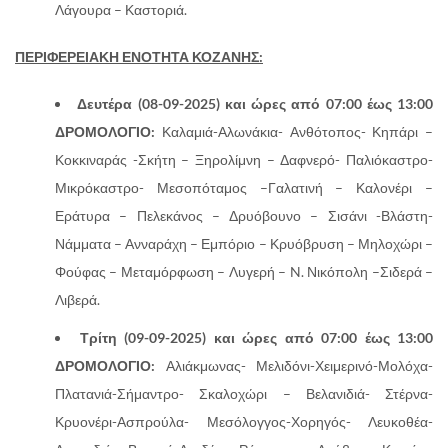
Λάγουρα – Καστοριά.
ΠΕΡΙΦΕΡΕΙΑΚΗ ΕΝΟΤΗΤΑ ΚΟΖΑΝΗΣ:
Δευτέρα (08-09-2025) και ώρες από 07:00 έως 13:00
ΔΡΟΜΟΛΟΓΙΟ:
Καλαμιά-Αλωνάκια- Ανθότοπος- Κηπάρι –
Κοκκιναράς -Σκήτη – Ξηρολίμνη – Δαφνερό- Παλιόκαστρο-
Μικρόκαστρο- Μεσοπόταμος –Γαλατινή – Καλονέρι –
Εράτυρα – Πελεκάνος – Δρυόβουνο – Σισάνι -Βλάστη-
Νάμματα – Ανναράχη – Εμπόριο – Κρυόβρυση – Μηλοχώρι –
Φούφας – Μεταμόρφωση – Λυγερή – N. Νικόπολη –Σιδερά –
Λιβερά.
Τρίτη (09-09-2025) και ώρες από 07:00 έως 13:00
ΔΡΟΜΟΛΟΓΙΟ:
Αλιάκμωνας- Μελιδόνι-Χειμερινό-Μολόχα-
Πλατανιά-Σήμαντρο- Σκαλοχώρι – Βελανιδιά- Στέρνα-
Κρυονέρι-Ασπρούλα- Μεσόλογγος-Χορηγός- Λευκοθέα-