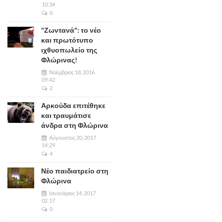
10:34
0
"Ζωντανά": το νέο
και πρωτότυπο
ιχθυοπωλείο της
Φλώρινας!
Νοέμβριος 18, 2016
09:42
2
Αρκούδα επιτέθηκε
και τραυμάτισε
άνδρα στη Φλώρινα
Αύγουστος 20, 2017
14:29
4
Νέο παιδιατρείο στη
Φλώρινα
Ιανουάριος 14, 2017
02:17
0