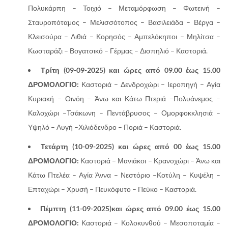
Πολυκάρπη – Τοιχιό – Μεταμόρφωση – Φωτεινή –
Σταυροπόταμος – Μελισσότοπος – Βασιλειάδα – Βέργα –
Κλεισούρα – Λιθιά – Κορησός – Αμπελόκηποι – Μηλίτσα –
Κωσταράζι – Βογατσικό – Γέρμας – Δισπηλιό – Καστοριά.
Τρίτη (09-09-2025) και ώρες από 09.00 έως 15.00
ΔΡΟΜΟΛΟΓΙΟ:
Καστοριά – Δενδροχώρι – Ιεροπηγή – Αγία
Κυριακή – Οινόη – Άνω και Κάτω Πτεριά –Πολυάνεμος –
Καλοχώρι –Τσάκωνη – Πεντάβρυσος – Ομορφοκκλησιά –
Υψηλό – Αυγή –Χιλιόδενδρο – Ποριά – Καστοριά.
Τετάρτη (10
-09-2025) και ώρες από 00 έως 15.00
ΔΡΟΜΟΛΟΓΙΟ:
Καστοριά – Μανιάκοι – Κρανοχώρι – Άνω και
Κάτω Πτελέα – Αγία Άννα – Νεστόριο –Κοτύλη – Κυψέλη –
Επταχώρι – Χρυσή – Πευκόφυτο – Πεύκο – Καστοριά.
Πέμπτη
(11-09-2025)και ώρες από 09.00 έως 15.00
ΔΡΟΜΟΛΟΓΙΟ:
Καστοριά – Κολοκυνθού – Μεσοποταμία –