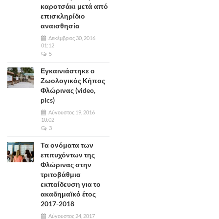
καροτσάκι μετά από
επισκληρίδιο
αναισθησία
Δεκέμβριος 30, 2016
01:12
5
Εγκαινιάστηκε ο
Ζωολογικός Κήπος
Φλώρινας (video,
pics)
Αύγουστος 19, 2016
10:02
3
Τα ονόματα των
επιτυχόντων της
Φλώρινας στην
τριτοβάθμια
εκπαίδευση για το
ακαδημαϊκό έτος
2017-2018
Αύγουστος 24, 2017