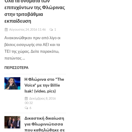
Όλα τα ονόματα των
επιτυχόντων της Φλώρινας
στην τριτοβάθμια
εκπαίδευση
Αύγουστος 24, 2016 11:46
1
Ανακοινώθηκαν πριν από λίγο οι
βάσεις εισαγωγής στα ΑΕΙ και τα
ΤΕΙ της χώρας. Δείτε παρακάτω,
πατώντας ...
ΠΕΡΙΣΣΟΤΕΡΑ
Η Φλώρινα στο "The
Voice" με την Billie
Isak! (video, pics)
Δεκέμβριος 8, 2016
00:32
6
Δικαστική δικαίωση
για Φλωρινιώτισσα
που καθηλώθηκε σε