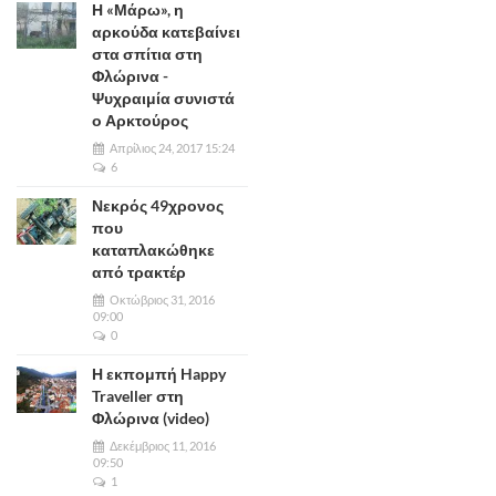
Η «Μάρω», η
αρκούδα κατεβαίνει
στα σπίτια στη
Φλώρινα -
Ψυχραιμία συνιστά
ο Αρκτούρος
Απρίλιος 24, 2017 15:24
6
Νεκρός 49χρονος
που
καταπλακώθηκε
από τρακτέρ
Οκτώβριος 31, 2016
09:00
0
Η εκπομπή Happy
Traveller στη
Φλώρινα (video)
Δεκέμβριος 11, 2016
09:50
1