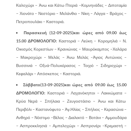
Καλοχώρι – Άνω και Κάτω Πτεριά –Κομνηνάδες – Διποταμία
– Χιονάτο – Νεστόριο – Μελάνθιο – Νίκη – Λάγγα – Βράχος –
Πετροπουλάκι – Καστοριά.
Παρασκευή (12-09-2025)και ώρες από 09.00 έως
15.00 ΔΡΟΜΟΛΟΓΙΟ:
Καστοριά – Λεύκη – Κορομηλιά – Ν.
Οικισμός Κορεστίων – Κρανιώνας – Μαυρόκαμπος –Χαλάρα
– Μακροχώρι – Μελάς – Άνω Μελάς –Άγιος Αντώνιος –
Βυσσινιά – Οξυά-Πολυκέρασος – Τοιχιό – Σιδηροχώρι –
Κεφαλάρι – Απόσκεπος – Καστοριά.
Σάββατο(13-09-2025)και ώρες από 09.00 έως 15.00
ΔΡΟΜΟΛΟΓΙΟ:
Καστοριά – Λαχανόκηποι – Λακκώματα –
Κρύα Νερά – Σπήλαια – Ζευγοστάσιο – Άνω και Κάτω
Περιβόλι – Καστανόφυτο – Άγ.Ηλίας – Σπήλιος – Κερασώνα –
Ανθηρό – Νόστιμο –Βέλος – Διαλεκτό – Βοτάνι – Αμμουδάρα
– Ασπροκκλησιά – Αμπελοχώρι – Ασπρονέρι –Κρεμαστή –