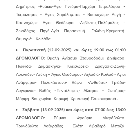
Δημήτριος -Ρυάκιο-Άγιο Πνεύμα-Παρχάρι Τετραλόφου –
Τετράλοφος – Άγιος Χαράλαμπος – Βοσκοχώρι- Αυγή –
Καπνοχώρι- Άγιοι Θεόδωροι -Λεβέντης-Πολύμυλος –
Ζωοδόχος Πηγή-Αγία Παρασκευή- Γαλάνη-Κρεμαστή-
Θυμαριά – Κοιλάδα.
Παρασκευή (12-09-2025) και ώρες 19:00 έως 01:00
ΔΡΟΜΟΛΟΓΙΟ:
Ομαλή- Αγίασμα- Σταυροδρόμι- Διχείμαρο-
Πλακίδα- Δαμασκηνιά- Κλεισώρεια- Δραγασιά-Ζώνη-
Λυκνάδες- Λεύκη – Άγιος Θεόδωρος- Αχλαδιά- Κοιλάδι- Άγιοι
Ανάργυροι- Πολυκάστανο- Δάφνη -Ανθούσα- Τριάδα-
Αυγερινός- Βυθός –Πεντάλοφος- Δίλοφος – Σωτήρας-
Μόρφη- Βουχωρίνα- Κορυφή- Χρυσαυγή-Γλυκοκερασιά .
Σάββατο (13-09-2025) και ώρες από 07:00 έως 13:00
ΔΡΟΜΟΛΟΓΙΟ:
Ρύμνιο -Φρούριο- Μικρόβαλτο-
Τρανόβαλτο- Λαζαράδες – Ελάτη- Λιβαδερό- Μεταξά-