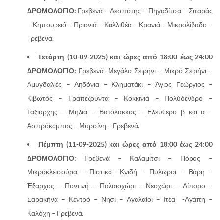
ΔΡΟΜΟΛΟΓΙΟ:
Γρεβενά – Δεσπότης – Πηγαδίτσα – Σιταράς
– Κηπουρειό – Πριονιά – Καλλιθέα – Κρανιά – Μικρολίβαδο –
Γρεβενά.
Τετάρτη (10-09-2025) και ώρες από 18:00 έως 24:00
ΔΡΟΜΟΛΟΓΙΟ:
Γρεβενά- Μεγάλο Σειρήνι – Μικρό Σειρήνι –
Αμυγδαλιές – Αηδόνια – Κληματάκι – Άγιος Γεώργιος –
Κιβωτός – Τραπεζούντα – Κοκκινιά – Πολύδενδρο –
Ταξιάρχης – Μηλιά – Βατόλακκος – Ελεύθερο β και α –
Ασπρόκαμπος – Μυρσίνη – Γρεβενά.
Πέμπτη (11-09-2025) και ώρες από 18:00 έως 24:00
ΔΡΟΜΟΛΟΓΙΟ:
Γρεβενά – Καλαμίτσι – Πόρος –
Μικροκλεισούρα – Πιστικό –Κνιδή – Πυλωροι – Βάρη –
Έξαρχος – Ποντινή – Παλαιοχώρι – Νεοχώρι – Δίπορο –
Σαρακήνα – Κεντρό – Νησί – Αγαλαίοι – Ιτέα -Αγάπη –
Καλόχη – Γρεβενά.