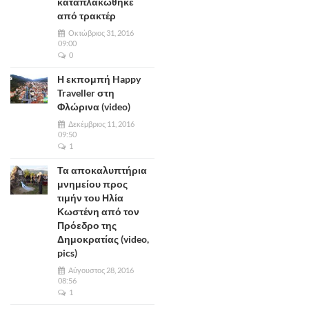
καταπλακώθηκε
από τρακτέρ
Οκτώβριος 31, 2016
09:00
0
Η εκπομπή Happy
Traveller στη
Φλώρινα (video)
Δεκέμβριος 11, 2016
09:50
1
Τα αποκαλυπτήρια
μνημείου προς
τιμήν του Ηλία
Κωστένη από τον
Πρόεδρο της
Δημοκρατίας (video,
pics)
Αύγουστος 28, 2016
08:56
1