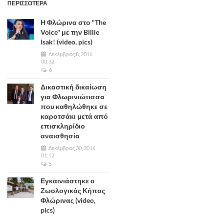
ΠΕΡΙΣΣΟΤΕΡΑ
Η Φλώρινα στο "The
Voice" με την Billie
Isak! (video, pics)
Δεκέμβριος 8, 2016
00:32
6
Δικαστική δικαίωση
για Φλωρινιώτισσα
που καθηλώθηκε σε
καροτσάκι μετά από
επισκληρίδιο
αναισθησία
Δεκέμβριος 30, 2016
01:12
5
Εγκαινιάστηκε ο
Ζωολογικός Κήπος
Φλώρινας (video,
pics)