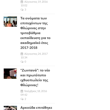
Αύγουστος 19, 2016
10:02
3
Τα ονόματα των
επιτυχόντων της
Φλώρινας στην
τριτοβάθμια
εκπαίδευση για το
ακαδημαϊκό έτος
2017-2018
Αύγουστος 24, 2017
10:34
0
"Ζωντανά": το νέο
και πρωτότυπο
ιχθυοπωλείο της
Φλώρινας!
Νοέμβριος 18, 2016
09:42
2
Αρκούδα επιτέθηκε