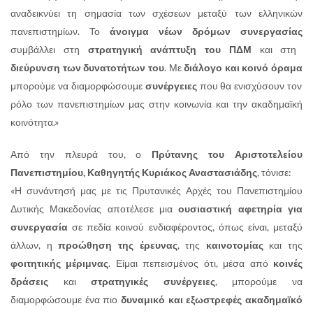
αναδεικνύει τη σημασία των σχέσεων μεταξύ των ελληνικών
πανεπιστημίων. Το
άνοιγμα νέων δρόμων συνεργασίας
συμβάλλει στη
στρατηγική ανάπτυξη του ΠΔΜ
και στη
διεύρυνση των δυνατοτήτων του
. Με
διάλογο και κοινό όραμα
μπορούμε να διαμορφώσουμε
συνέργειες
που θα ενισχύσουν τον
ρόλο των πανεπιστημίων μας στην κοινωνία και την ακαδημαϊκή
κοινότητα.»
Από την πλευρά του, ο
Πρύτανης του Αριστοτελείου
Πανεπιστημίου, Καθηγητής Κυριάκος Αναστασιάδης
, τόνισε:
«Η συνάντησή μας με τις Πρυτανικές Αρχές του Πανεπιστημίου
Δυτικής Μακεδονίας αποτέλεσε μια
ουσιαστική αφετηρία για
συνεργασία
σε πεδία κοινού ενδιαφέροντος, όπως είναι, μεταξύ
άλλων, η
προώθηση της έρευνας
, της
καινοτομίας
και της
φοιτητικής μέριμνας
. Είμαι πεπεισμένος ότι, μέσα από
κοινές
δράσεις
και
στρατηγικές συνέργειες
, μπορούμε να
διαμορφώσουμε ένα πιο
δυναμικό και εξωστρεφές ακαδημαϊκό