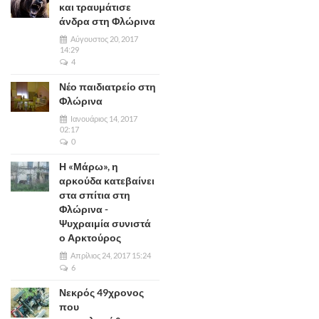
και τραυμάτισε
άνδρα στη Φλώρινα
Αύγουστος 20, 2017
14:29
4
Νέο παιδιατρείο στη
Φλώρινα
Ιανουάριος 14, 2017
02:17
0
Η «Μάρω», η
αρκούδα κατεβαίνει
στα σπίτια στη
Φλώρινα -
Ψυχραιμία συνιστά
ο Αρκτούρος
Απρίλιος 24, 2017 15:24
6
Νεκρός 49χρονος
που