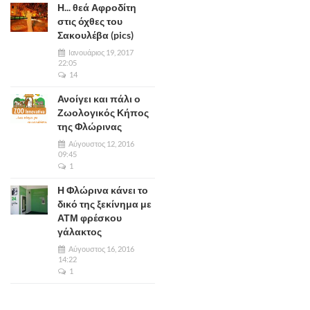
Η... θεά Αφροδίτη
στις όχθες του
Σακουλέβα (pics)
Ιανουάριος 19, 2017
22:05
14
Ανοίγει και πάλι ο
Ζωολογικός Κήπος
της Φλώρινας
Αύγουστος 12, 2016
09:45
1
Η Φλώρινα κάνει το
δικό της ξεκίνημα με
ΑΤΜ φρέσκου
γάλακτος
Αύγουστος 16, 2016
14:22
1