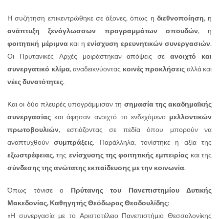
Η συζήτηση επικεντρώθηκε σε άξονες, όπως η
διεθνοποίηση
, η
ανάπτυξη ξενόγλωσσων προγραμμάτων σπουδών
, η
φοιτητική μέριμνα
και η
ενίσχυση ερευνητικών συνεργασιών
.
Οι Πρυτανικές Αρχές μοιράστηκαν απόψεις σε
ανοιχτό και
συνεργατικό κλίμα
, αναδεικνύοντας
κοινές προκλήσεις
αλλά και
νέες δυνατότητες
.
Και οι δύο πλευρές υπογράμμισαν τη
σημασία της ακαδημαϊκής
συνεργασίας
και άφησαν ανοιχτό το ενδεχόμενο
μελλοντικών
πρωτοβουλιών
, εστιάζοντας σε πεδία όπου μπορούν να
αναπτυχθούν
συμπράξεις
. Παράλληλα, τονίστηκε η αξία της
εξωστρέφειας
, της
ενίσχυσης της φοιτητικής εμπειρίας
και της
σύνδεσης της ανώτατης εκπαίδευσης με την κοινωνία
.
Όπως τόνισε ο
Πρύτανης του Πανεπιστημίου Δυτικής
Μακεδονίας, Καθηγητής Θεόδωρος Θεοδουλίδης
:
«Η συνεργασία με το Αριστοτέλειο Πανεπιστήμιο Θεσσαλονίκης