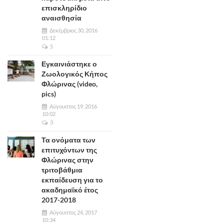
επισκληρίδιο
αναισθησία
Δεκέμβριος 30, 2016
01:12
5
Εγκαινιάστηκε ο
Ζωολογικός Κήπος
Φλώρινας (video,
pics)
Αύγουστος 19, 2016
10:02
3
Τα ονόματα των
επιτυχόντων της
Φλώρινας στην
τριτοβάθμια
εκπαίδευση για το
ακαδημαϊκό έτος
2017-2018
Αύγουστος 24, 2017
10:34