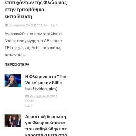
επιτυχόντων της Φλώρινας
στην τριτοβάθμια
εκπαίδευση
Αύγουστος 24, 2016 11:46
1
Ανακοινώθηκαν πριν από λίγο οι
βάσεις εισαγωγής στα ΑΕΙ και τα
ΤΕΙ της χώρας. Δείτε παρακάτω,
πατώντας ...
ΠΕΡΙΣΣΟΤΕΡΑ
Η Φλώρινα στο "The
Voice" με την Billie
Isak! (video, pics)
Δεκέμβριος 8, 2016
00:32
6
Δικαστική δικαίωση
για Φλωρινιώτισσα
που καθηλώθηκε σε
καροτσάκι μετά από