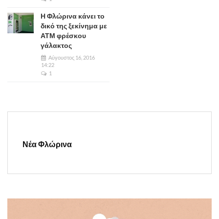
Η Φλώρινα κάνει το
δικό της ξεκίνημα με
ΑΤΜ φρέσκου
γάλακτος
Αύγουστος 16, 2016
14:22
1
Νέα Φλώρινα