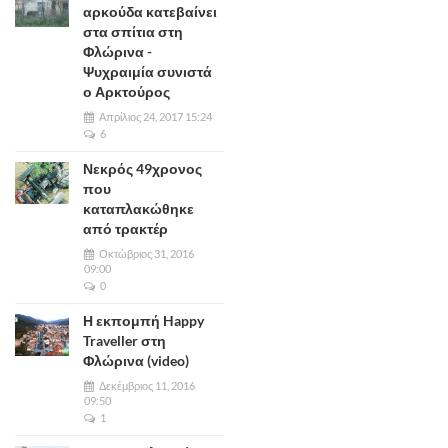
αρκούδα κατεβαίνει
στα σπίτια στη
Φλώρινα -
Ψυχραιμία συνιστά
ο Αρκτούρος
Απρίλιος 24, 2017 15:24
6
Νεκρός 49χρονος
που
καταπλακώθηκε
από τρακτέρ
Οκτώβριος 31, 2016
09:00
0
Η εκπομπή Happy
Traveller στη
Φλώρινα (video)
Δεκέμβριος 11, 2016
09:50
1