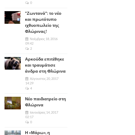
0
"Ζωντανά": το νέο
και πρωτότυπο
ιχθυοπωλείο της
Φλώρινας!
Νοέμβριος 18, 2016
09:42
2
Αρκούδα επιτέθηκε
και τραυμάτισε
άνδρα στη Φλώρινα
Αύγουστος 20, 2017
14:29
4
Νέο παιδιατρείο στη
Φλώρινα
Ιανουάριος 14, 2017
02:17
0
Η «Μάρω», η