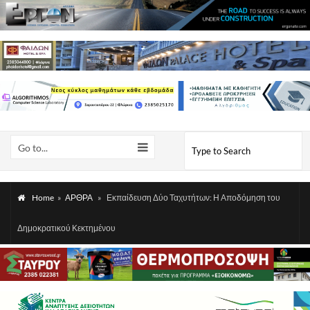
Go to...
Home
»
ΑΡΘΡΑ
»
Εκπαίδευση Δύο Ταχυτήτων: Η Αποδόμηση του
Δημοκρατικού Κεκτημένου