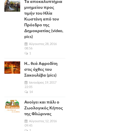
Τα αποκαλυπτήρια
μνημείου προς
τιμήν του Ηλία
Κωστένη από τον
Πρόεδρο της
Δημοκρατίας (video,
pics)
Αύγουστος 28, 2016
08:56
1
Η... θεά Αφροδίτη
στις όχθες του
Σακουλέβα (pics)
Ιανουάριος 19, 2017
22:05
14
Ανοίγει και πάλι ο
Ζωολογικός Κήπος
της Φλώρινας
Αύγουστος 12, 2016
09:45
1