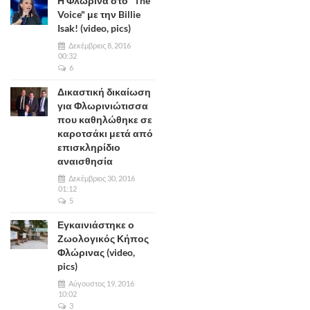
Η Φλώρινα στο "The
Voice" με την Billie
Isak! (video, pics)
Δεκέμβριος 8, 2016
00:32
6
Δικαστική δικαίωση
για Φλωρινιώτισσα
που καθηλώθηκε σε
καροτσάκι μετά από
επισκληρίδιο
αναισθησία
Δεκέμβριος 30, 2016
01:12
5
Εγκαινιάστηκε ο
Ζωολογικός Κήπος
Φλώρινας (video,
pics)
Αύγουστος 19, 2016
10:02
3