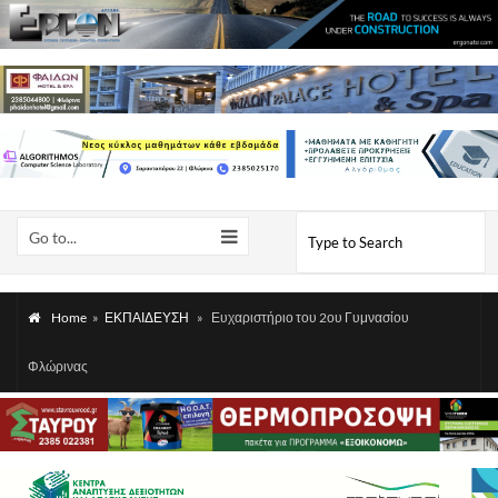
Go to...
Home
»
ΕΚΠΑΙΔΕΥΣΗ
»
Ευχαριστήριο του 2ου Γυμνασίου
Φλώρινας