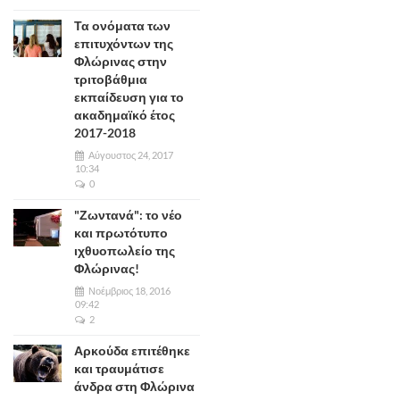
Τα ονόματα των
επιτυχόντων της
Φλώρινας στην
τριτοβάθμια
εκπαίδευση για το
ακαδημαϊκό έτος
2017-2018
Αύγουστος 24, 2017
10:34
0
"Ζωντανά": το νέο
και πρωτότυπο
ιχθυοπωλείο της
Φλώρινας!
Νοέμβριος 18, 2016
09:42
2
Αρκούδα επιτέθηκε
και τραυμάτισε
άνδρα στη Φλώρινα