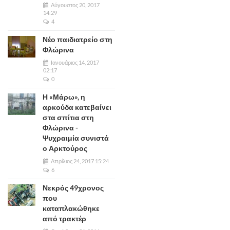
Αύγουστος 20, 2017
14:29
4
Νέο παιδιατρείο στη
Φλώρινα
Ιανουάριος 14, 2017
02:17
0
Η «Μάρω», η
αρκούδα κατεβαίνει
στα σπίτια στη
Φλώρινα -
Ψυχραιμία συνιστά
ο Αρκτούρος
Απρίλιος 24, 2017 15:24
6
Νεκρός 49χρονος
που
καταπλακώθηκε
από τρακτέρ