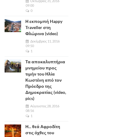
Οκτώβριος 31, 2016
09:00
0
Η εκπομπή Happy
Traveller στη
Φλώρινα (video)
Δεκέμβριος 11, 2016
09:50
1
Τα αποκαλυπτήρια
μνημείου προς
τιμήν του Ηλία
Κωστένη από τον
Πρόεδρο της
Δημοκρατίας (video,
pics)
Αύγουστος 28, 2016
08:56
1
Η... θεά Αφροδίτη
στις όχθες του