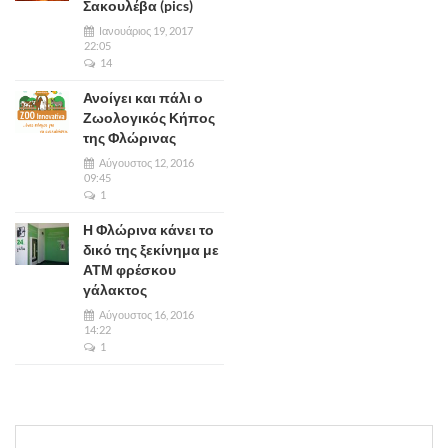
Σακουλέβα (pics)
Ιανουάριος 19, 2017
22:05
14
Ανοίγει και πάλι ο
Ζωολογικός Κήπος
της Φλώρινας
Αύγουστος 12, 2016
09:45
1
Η Φλώρινα κάνει το
δικό της ξεκίνημα με
ΑΤΜ φρέσκου
γάλακτος
Αύγουστος 16, 2016
14:22
1