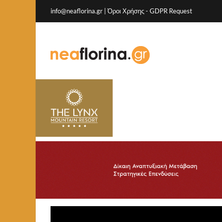
info@neaflorina.gr |
Όροι Χρήσης
-
GDPR Request