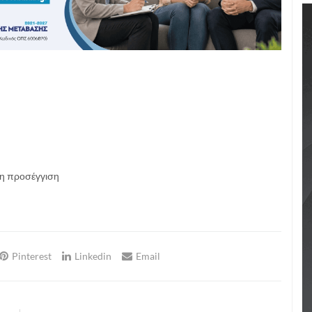
νη προσέγγιση
Pinterest
Linkedin
Email