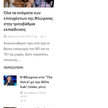
Όλα τα ονόματα των
επιτυχόντων της Φλώρινας
στην τριτοβάθμια
εκπαίδευση
Αύγουστος 24, 2016 11:46
1
Ανακοινώθηκαν πριν από λίγο οι
βάσεις εισαγωγής στα ΑΕΙ και τα
ΤΕΙ της χώρας. Δείτε παρακάτω,
πατώντας ...
ΠΕΡΙΣΣΟΤΕΡΑ
Η Φλώρινα στο "The
Voice" με την Billie
Isak! (video, pics)
Δεκέμβριος 8, 2016
00:32
6