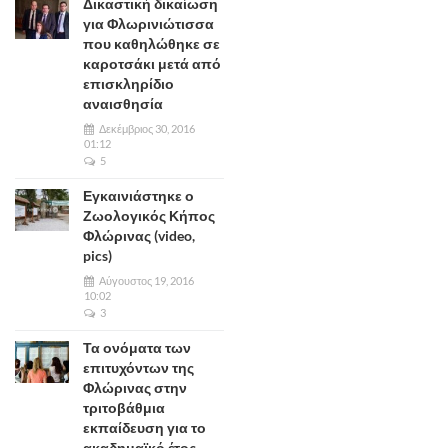
Δικαστική δικαίωση
για Φλωρινιώτισσα
που καθηλώθηκε σε
καροτσάκι μετά από
επισκληρίδιο
αναισθησία
Δεκέμβριος 30, 2016
01:12
5
Εγκαινιάστηκε ο
Ζωολογικός Κήπος
Φλώρινας (video,
pics)
Αύγουστος 19, 2016
10:02
3
Τα ονόματα των
επιτυχόντων της
Φλώρινας στην
τριτοβάθμια
εκπαίδευση για το
ακαδημαϊκό έτος