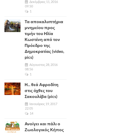
Δεκέμβριος 11, 2016
09:50
1
Τα αποκαλυπτήρια
μνημείου προς
τιμήν του Ηλία
Κωστένη από τον
Πρόεδρο της
Δημοκρατίας (video,
pics)
Αύγουστος 28, 2016
08:56
1
Η... θεά Αφροδίτη
στις όχθες του
Σακουλέβα (pics)
Ιανουάριος 19, 2017
22:05
14
Ανοίγει και πάλι ο
Ζωολογικός Κήπος