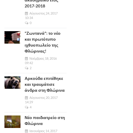
2017-2018
Αύγουστος 24, 2017
10:34
0
"Ζωντανά": το νέο
και πρωτότυπο
ιχθυοπωλείο της
Φλώρινας!
Νοέμβριος 18, 2016
09:42
2
Αρκούδα επιτέθηκε
και τραυμάτισε
άνδρα στη Φλώρινα
Αύγουστος 20, 2017
14:29
4
Νέο παιδιατρείο στη
Φλώρινα
Ιανουάριος 14, 2017