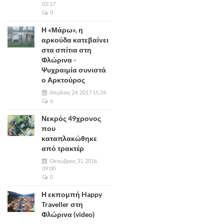
02:17
0
Η «Μάρω», η
αρκούδα κατεβαίνει
στα σπίτια στη
Φλώρινα -
Ψυχραιμία συνιστά
ο Αρκτούρος
Απρίλιος 24, 2017 15:24
6
Νεκρός 49χρονος
που
καταπλακώθηκε
από τρακτέρ
Οκτώβριος 31, 2016
09:00
0
Η εκπομπή Happy
Traveller στη
Φλώρινα (video)