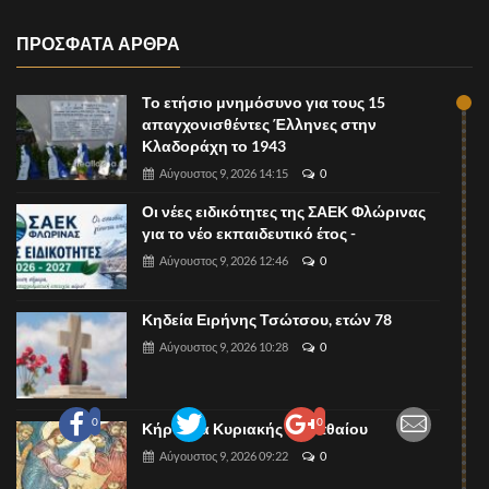
ΠΡΟΣΦΑΤΑ ΑΡΘΡΑ
Το ετήσιο μνημόσυνο για τους 15
απαγχονισθέντες Έλληνες στην
Κλαδοράχη το 1943
Αύγουστος 9, 2026 14:15
0
Οι νέες ειδικότητες της ΣΑΕΚ Φλώρινας
για το νέο εκπαιδευτικό έτος -
Αύγουστος 9, 2026 12:46
0
Κηδεία Ειρήνης Τσώτσου, ετών 78
Αύγουστος 9, 2026 10:28
0
0
0
Κήρυγμα Κυριακής Ι' Ματθαίου
Αύγουστος 9, 2026 09:22
0