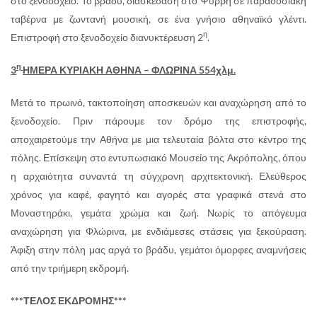
στο ξενοδοχείο. Το βράδυ, διασκέδαση στο Ψυρρή σε παραδοσιακή
ταβέρνα με ζωντανή μουσική, σε ένα γνήσιο αθηναϊκό γλέντι.
η
Επιστροφή στο ξενοδοχείο διανυκτέρευση 2
.
η
3
ΗΜΕΡΑ ΚΥΡΙΑΚΗ ΑΘΗΝΑ – ΦΛΩΡΙΝΑ 554χλμ.
Μετά το πρωινό, τακτοποίηση αποσκευών και αναχώρηση από το
ξενοδοχείο. Πριν πάρουμε τον δρόμο της επιστροφής,
αποχαιρετούμε την Αθήνα με μια τελευταία βόλτα στο κέντρο της
πόλης. Επίσκεψη στο εντυπωσιακό Μουσείο της Ακρόπολης, όπου
η αρχαιότητα συναντά τη σύγχρονη αρχιτεκτονική. Ελεύθερος
χρόνος για καφέ, φαγητό και αγορές στα γραφικά στενά στο
Μοναστηράκι, γεμάτα χρώμα και ζωή. Νωρίς το απόγευμα
αναχώρηση για Φλώρινα, με ενδιάμεσες στάσεις για ξεκούραση.
Άφιξη στην πόλη μας αργά το βράδυ, γεμάτοι όμορφες αναμνήσεις
από την τριήμερη εκδρομή.
***ΤΕΛΟΣ ΕΚΔΡΟΜΗΣ***