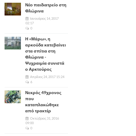
Νέο παιδιατρείο στη
Φλώρινα
Ιανουάριος 14, 2017
02:17
0
Η «Μάρω», η
αρκούδα κατεβαίνει
στα σπίτια στη
Φλώρινα -
Ψυχραιμία συνιστά
ο Αρκτούρος
Απρίλιος 24, 2017 15:24
6
Νεκρός 49χρονος
που
καταπλακώθηκε
από τρακτέρ
Οκτώβριος 31, 2016
09:00
0