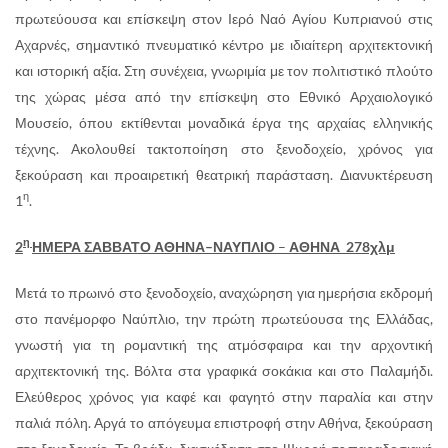
πρωτεύουσα και επίσκεψη στον Ιερό Ναό Αγίου Κυπριανού στις
Αχαρνές, σημαντικό πνευματικό κέντρο με ιδιαίτερη αρχιτεκτονική
και ιστορική αξία. Στη συνέχεια, γνωριμία με τον πολιτιστικό πλούτο
της χώρας μέσα από την επίσκεψη στο Εθνικό Αρχαιολογικό
Μουσείο, όπου εκτίθενται μοναδικά έργα της αρχαίας ελληνικής
τέχνης. Ακολουθεί τακτοποίηση στο ξενοδοχείο, χρόνος για
ξεκούραση και προαιρετική θεατρική παράσταση. Διανυκτέρευση
η
1
.
η
2
ΗΜΕΡΑ ΣΑΒΒΑΤΟ ΑΘΗΝΑ
–ΝΑΥΠΛΙΟ
–
ΑΘΗΝΑ 278χλμ
Μετά το πρωινό στο ξενοδοχείο, αναχώρηση για ημερήσια εκδρομή
στο πανέμορφο Ναύπλιο, την πρώτη πρωτεύουσα της Ελλάδας,
γνωστή για τη ρομαντική της ατμόσφαιρα και την αρχοντική
αρχιτεκτονική της. Βόλτα στα γραφικά σοκάκια και στο Παλαμήδι.
Ελεύθερος χρόνος για καφέ και φαγητό στην παραλία και στην
παλιά πόλη. Αργά το απόγευμα επιστροφή στην Αθήνα, ξεκούραση