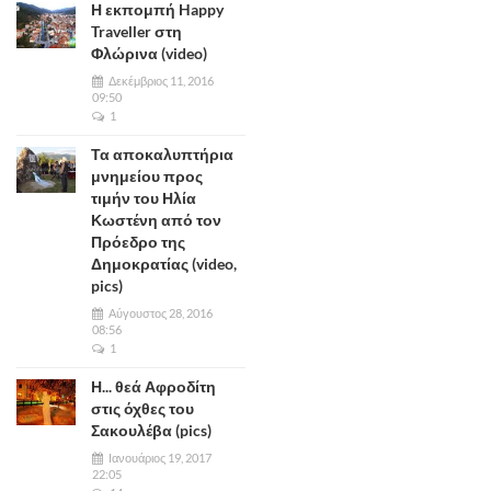
Η εκπομπή Happy
Traveller στη
Φλώρινα (video)
Δεκέμβριος 11, 2016
09:50
1
Τα αποκαλυπτήρια
μνημείου προς
τιμήν του Ηλία
Κωστένη από τον
Πρόεδρο της
Δημοκρατίας (video,
pics)
Αύγουστος 28, 2016
08:56
1
Η... θεά Αφροδίτη
στις όχθες του
Σακουλέβα (pics)
Ιανουάριος 19, 2017
22:05