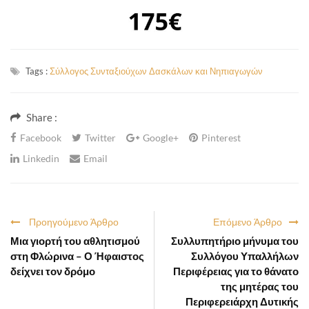
Tags :
Σύλλογος Συνταξιούχων Δασκάλων και Νηπιαγωγών
Share :
Facebook
Twitter
Google+
Pinterest
Linkedin
Email
Προηγούμενο Άρθρο
Επόμενο Άρθρο
Μια γιορτή του αθλητισμού
Συλλυπητήριο μήνυμα του
στη Φλώρινα – Ο Ήφαιστος
Συλλόγου Υπαλλήλων
δείχνει τον δρόμο
Περιφέρειας για το θάνατο
της μητέρας του
Περιφερειάρχη Δυτικής