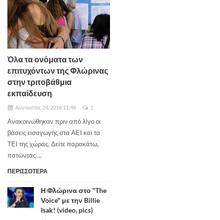
Όλα τα ονόματα των
επιτυχόντων της Φλώρινας
στην τριτοβάθμια
εκπαίδευση
Αύγουστος 24, 2016 11:46
1
Ανακοινώθηκαν πριν από λίγο οι
βάσεις εισαγωγής στα ΑΕΙ και τα
ΤΕΙ της χώρας. Δείτε παρακάτω,
πατώντας ...
ΠΕΡΙΣΣΟΤΕΡΑ
Η Φλώρινα στο "The
Voice" με την Billie
Isak! (video, pics)