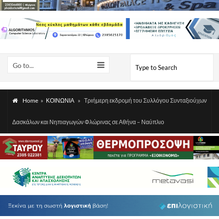
Go to...
Home
»
ΚΟΙΝΩΝΙΑ
»
Τριήμερη εκδρομή του Συλλόγου Συνταξιούχων
Δασκάλων και Νηπιαγωγών Φλώρινας σε Αθήνα – Ναύπλιο