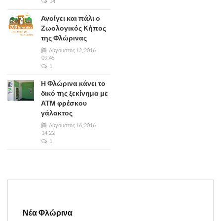
14
Ανοίγει και πάλι ο
Ζωολογικός Κήπος
της Φλώρινας
Αύγουστος 12, 2016
09:45
1
Η Φλώρινα κάνει το
δικό της ξεκίνημα με
ΑΤΜ φρέσκου
γάλακτος
Αύγουστος 16, 2016
14:22
1
Νέα Φλώρινα