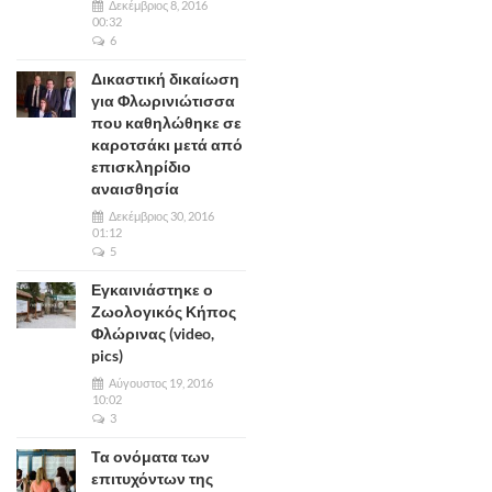
Δεκέμβριος 8, 2016
00:32
6
Δικαστική δικαίωση
για Φλωρινιώτισσα
που καθηλώθηκε σε
καροτσάκι μετά από
επισκληρίδιο
αναισθησία
Δεκέμβριος 30, 2016
01:12
5
Εγκαινιάστηκε ο
Ζωολογικός Κήπος
Φλώρινας (video,
pics)
Αύγουστος 19, 2016
10:02
3
Τα ονόματα των
επιτυχόντων της