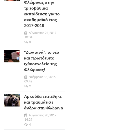
Φλώρινας στην
τριτοβάθμια
εκπαίδευση για το
ακαδημαϊκό έτος
2017-2018
Αύγουστος 24, 2017
10:34
0
"Ζωντανά": το νέο
και πρωτότυπο
ιχθυοπωλείο της
Φλώρινας!
Νοέμβριος 18, 2016
09:42
2
Αρκούδα επιτέθηκε
και τραυμάτισε
άνδρα στη Φλώρινα
Αύγουστος 20, 2017
14:29
4