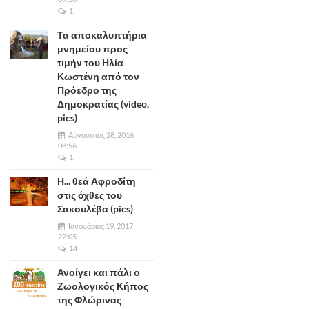
1
Τα αποκαλυπτήρια
μνημείου προς
τιμήν του Ηλία
Κωστένη από τον
Πρόεδρο της
Δημοκρατίας (video,
pics)
Αύγουστος 28, 2016
08:56
1
Η... θεά Αφροδίτη
στις όχθες του
Σακουλέβα (pics)
Ιανουάριος 19, 2017
22:05
14
Ανοίγει και πάλι ο
Ζωολογικός Κήπος
της Φλώρινας