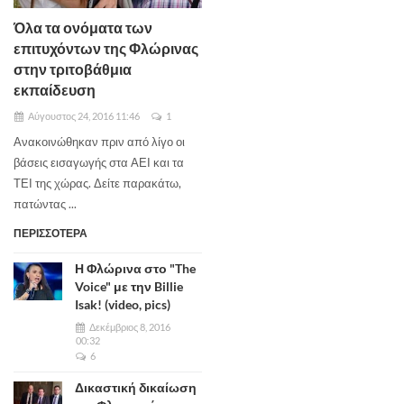
Όλα τα ονόματα των
επιτυχόντων της Φλώρινας
στην τριτοβάθμια
εκπαίδευση
Αύγουστος 24, 2016 11:46
1
Ανακοινώθηκαν πριν από λίγο οι
βάσεις εισαγωγής στα ΑΕΙ και τα
ΤΕΙ της χώρας. Δείτε παρακάτω,
πατώντας ...
ΠΕΡΙΣΣΟΤΕΡΑ
Η Φλώρινα στο "The
Voice" με την Billie
Isak! (video, pics)
Δεκέμβριος 8, 2016
00:32
6
Δικαστική δικαίωση