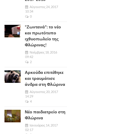
Αύγουστος 24, 2017
10:34
0
"Ζωντανά": το νέο
και πρωτότυπο
ιχθυοπωλείο της
Φλώρινας!
Νοέμβριος 18, 2016
09:42
2
Αρκούδα επιτέθηκε
και τραυμάτισε
άνδρα στη Φλώρινα
Αύγουστος 20, 2017
14:29
4
Νέο παιδιατρείο στη
Φλώρινα
Ιανουάριος 14, 2017
02:17