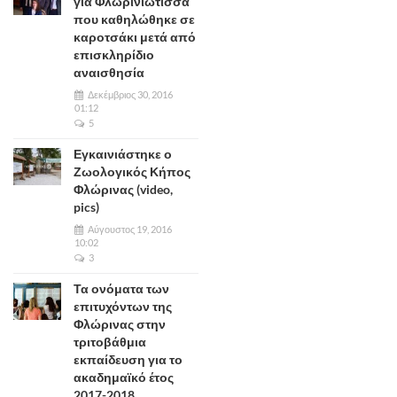
για Φλωρινιώτισσα
που καθηλώθηκε σε
καροτσάκι μετά από
επισκληρίδιο
αναισθησία
Δεκέμβριος 30, 2016
01:12
5
Εγκαινιάστηκε ο
Ζωολογικός Κήπος
Φλώρινας (video,
pics)
Αύγουστος 19, 2016
10:02
3
Τα ονόματα των
επιτυχόντων της
Φλώρινας στην
τριτοβάθμια
εκπαίδευση για το
ακαδημαϊκό έτος
2017-2018