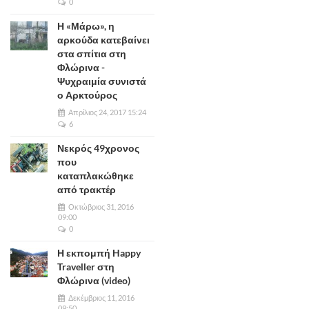
0
Η «Μάρω», η
αρκούδα κατεβαίνει
στα σπίτια στη
Φλώρινα -
Ψυχραιμία συνιστά
ο Αρκτούρος
Απρίλιος 24, 2017 15:24
6
Νεκρός 49χρονος
που
καταπλακώθηκε
από τρακτέρ
Οκτώβριος 31, 2016
09:00
0
Η εκπομπή Happy
Traveller στη
Φλώρινα (video)
Δεκέμβριος 11, 2016
09:50