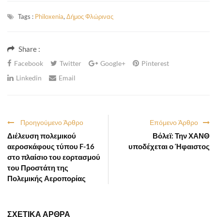
Tags :
Philoxenia
,
Δήμος Φλώρινας
Share :
Facebook
Twitter
Google+
Pinterest
Linkedin
Email
Προηγούμενο Άρθρο
Επόμενο Άρθρο
Διέλευση πολεμικού
Βόλεϊ: Την ΧΑΝΘ
αεροσκάφους τύπου F-16
υποδέχεται ο Ήφαιστος
στο πλαίσιο του εορτασμού
του Προστάτη της
Πολεμικής Αεροπορίας
ΣΧΕΤΙΚΑ ΑΡΘΡΑ